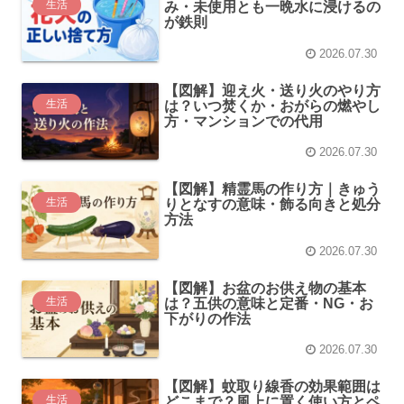
生活
み・未使用とも一晩水に浸けるの
が鉄則
2026.07.30
【図解】迎え火・送り火のやり方
生活
は？いつ焚くか・おがらの燃やし
方・マンションでの代用
2026.07.30
【図解】精霊馬の作り方｜きゅう
生活
りとなすの意味・飾る向きと処分
方法
2026.07.30
【図解】お盆のお供え物の基本
生活
は？五供の意味と定番・NG・お
下がりの作法
2026.07.30
【図解】蚊取り線香の効果範囲は
生活
どこまで？風上に置く使い方とペ