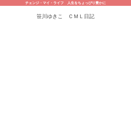
チェンジ・マイ・ライフ 人生をちょっぴり豊かに
笹川ゆきこ ＣＭＬ日記