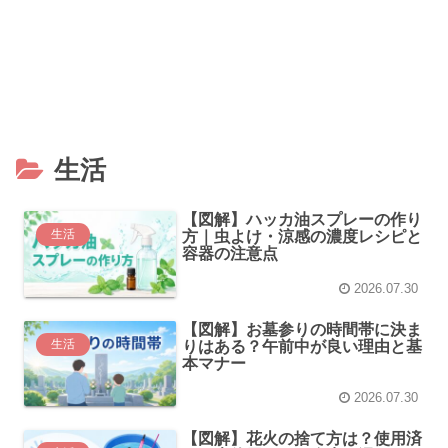
生活
【図解】ハッカ油スプレーの作り
生活
方｜虫よけ・涼感の濃度レシピと
容器の注意点
2026.07.30
【図解】お墓参りの時間帯に決ま
生活
りはある？午前中が良い理由と基
本マナー
2026.07.30
【図解】花火の捨て方は？使用済