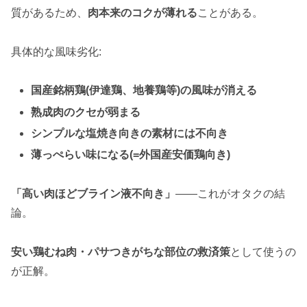
質があるため、
肉本来のコクが薄れる
ことがある。
具体的な風味劣化:
国産銘柄鶏(伊達鶏、地養鶏等)の風味が消える
熟成肉のクセが弱まる
シンプルな塩焼き向きの素材には不向き
薄っぺらい味になる(=外国産安価鶏向き)
「高い肉ほどブライン液不向き」
——これがオタクの結
論。
安い鶏むね肉・パサつきがちな部位の救済策
として使うの
が正解。