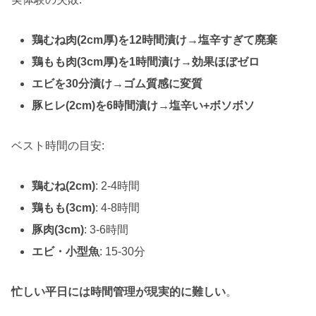
鶏むね肉(2cm厚)を12時間漬け→塩辛すぎて廃棄
鶏もも肉(3cm厚)を1時間漬け→効果ほぼゼロ
エビを30分漬け→ゴム質感に変質
豚ヒレ(2cm)を6時間漬け→塩辛い+ボソボソ
ベスト時間の目安:
鶏むね(2cm)
: 2-4時間
鶏もも(3cm)
: 4-8時間
豚肉(3cm)
: 3-6時間
エビ・小型魚
: 15-30分
忙しい平日には時間管理が現実的に難しい
。