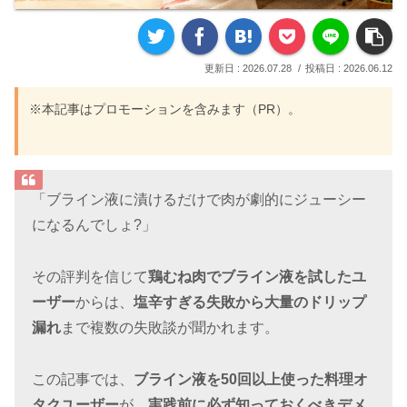
2026.07.28
2026.06.12
※本記事はプロモーションを含みます（PR）。
「ブライン液に漬けるだけで肉が劇的にジューシー
になるんでしょ?」
その評判を信じて
鶏むね肉でブライン液を試したユ
ーザー
からは、
塩辛すぎる失敗から大量のドリップ
漏れ
まで複数の失敗談が聞かれます。
この記事では、
ブライン液を50回以上使った料理オ
タクユーザー
が、
実践前に必ず知っておくべきデメ