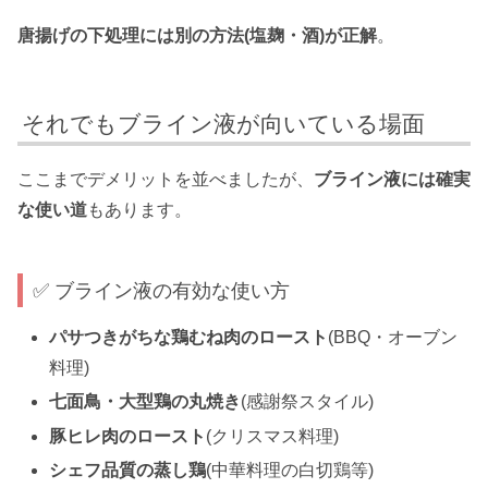
唐揚げの下処理には別の方法(塩麹・酒)が正解
。
それでもブライン液が向いている場面
ここまでデメリットを並べましたが、
ブライン液には確実
な使い道
もあります。
✅ ブライン液の有効な使い方
パサつきがちな鶏むね肉のロースト
(BBQ・オーブン
料理)
七面鳥・大型鶏の丸焼き
(感謝祭スタイル)
豚ヒレ肉のロースト
(クリスマス料理)
シェフ品質の蒸し鶏
(中華料理の白切鶏等)