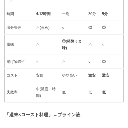
ー)
時間
4-12時間
一晩
30分
5分
塩分管理
△(高め)
○
◎
◎
◎(発酵うま
風味
△
△
○
味)
揚げ物適性
×
△
○
◎
コスト
安価
やや高い
激安
激安
中(濃度・時
失敗率
低
低
低
間)
「週末×ロースト料理」→ブライン液