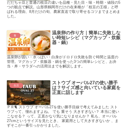
だだちゃ豆と普通の枝豆の違いを品種・見た目・味・時期・値段の5
つの観点で解説。山形県鶴岡市だけの在来種が「枝豆の王様」と呼
ばれる理由、8月だけの旬、農家直送で取り寄せるコツまでまとめま
した。
温泉卵の作り方｜簡単に失敗しな
食
い時短レシピ（マグカップ・炊飯
器・鍋）
温泉卵が固い・水っぽい・白身がドロドロ失敗を防ぐ時間と温度の
管理。マグカップ・炊飯器・鍋を使った3つの簡単レシピと、お弁
当・丼・サラダへの活用法までを解説します。
ストウブ オーバル27の使い勝手
生活
は？サイズ感と向いている家庭を
正直に話します
ＰＲ🐈 ストウブ オーバル27を使い勝手目線で考えてみました スト
ウブって、憧れますよね。 でも 重そう 大きすぎない？ 本当に使い
こなせる？ って、正直かなり気になりませんか？ 私も、オーバル
27cmというサイズを見たとき、 家庭用として大きすぎないか 、ま
ずそこが一番引っかかりました。