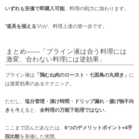
いずれも安価で即購入可能
、料理の戦力に加わります。
“
道具を揃える
“のが、料理上達の第一歩です。
まとめ——「ブライン液は合う料理には
激変、合わない料理には逆効果」
ブライン液は
「鶏むね肉のロースト・七面鳥の丸焼き」
に
は激変効果のあるテクニック。
ただし、
塩分管理・漬け時間・ドリップ漏れ・揚げ物不向
き
を考えると、
全料理の万能下処理ではない
。
ここまで読んだあなたは、
6つのデメリットポイント+4手
段比較
を装備した状態。