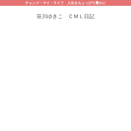
チェンジ・マイ・ライフ 人生をちょっぴり豊かに
笹川ゆきこ ＣＭＬ日記