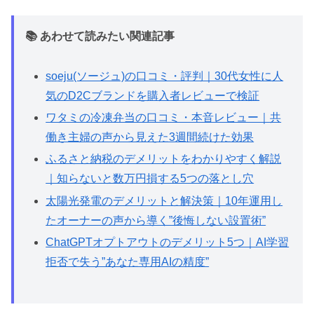
📚 あわせて読みたい関連記事
soeju(ソージュ)の口コミ・評判｜30代女性に人
気のD2Cブランドを購入者レビューで検証
ワタミの冷凍弁当の口コミ・本音レビュー｜共
働き主婦の声から見えた3週間続けた効果
ふるさと納税のデメリットをわかりやすく解説
｜知らないと数万円損する5つの落とし穴
太陽光発電のデメリットと解決策｜10年運用し
たオーナーの声から導く”後悔しない設置術”
ChatGPTオプトアウトのデメリット5つ｜AI学習
拒否で失う”あなた専用AIの精度”