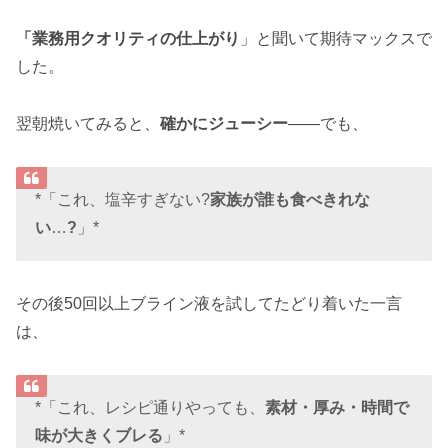
「業務用クオリティの仕上がり
」と聞いて期待マックスで
した。
翌朝焼いてみると、
確かにジューシー
——でも、
*「これ、塩辛すぎない?
家族が誰も食べきれな
い
…
?
」*
その後50回以上ブライン液を試してたどり着いた一言
は、
*「これ、レシピ通りやっても、
素材・厚み・時間で
味が大きくブレる
」*