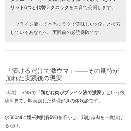
リット6つ
と
代替テクニック
を本音で公開します。
「ブライン液って本当にラクで美味しいの?」と検索
しているあなたへ、実践前の必読保険です。
「漬けるだけで激ウマ」——その期待が
崩れた実践後の現実
1年前、SNSで
「鶏むね肉がブライン液で激変」
という投
稿を見て、即実践した料理好きの体験談です。
水500mlに
塩+砂糖(各5%)
を溶かし、鶏むね肉を一晩漬け
るだけ。