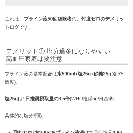
これは、
ブライン液50回経験者
の、
忖度ゼロのデメリッ
トログ
です。
デメリット① 塩分過多になりやすい——
高血圧家庭は要注意
ブライン液の基本配合は
水500ml+塩25g+砂糖25g
(各5%
濃度)。
塩25gは1日推奨摂取量の3.5倍
(WHO推奨6g/日基準)。
具体的な塩分摂取:
鶏むね肉1枚300gをブライン液漬け
で吸収塩分
4-8g