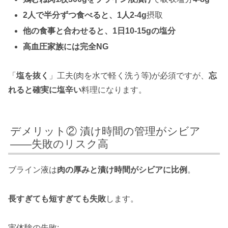
2人で半分ずつ食べると、1人2-4g
摂取
他の食事と合わせると、1日10-15gの塩分
高血圧家族には完全NG
「
塩を抜く
」工夫(肉を水で軽く洗う等)が必須ですが、
忘
れると確実に塩辛い
料理になります。
デメリット② 漬け時間の管理がシビア
——失敗のリスク高
ブライン液は
肉の厚みと漬け時間がシビアに比例
。
長すぎても短すぎても失敗
します。
実体験の失敗: