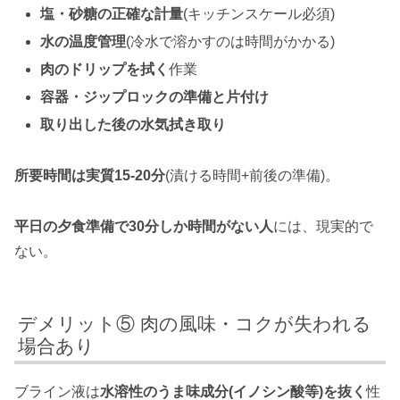
塩・砂糖の正確な計量
(キッチンスケール必須)
水の温度管理
(冷水で溶かすのは時間がかかる)
肉のドリップを拭く
作業
容器・ジップロックの準備と片付け
取り出した後の水気拭き取り
所要時間は実質15-20分
(漬ける時間+前後の準備)。
平日の夕食準備で30分しか時間がない人
には、現実的で
ない。
デメリット⑤ 肉の風味・コクが失われる
場合あり
ブライン液は
水溶性のうま味成分(イノシン酸等)を抜く
性