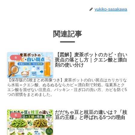
yukiko-sasakawa
関連記事
【図解】麦茶ポットのカビ・白い
食
斑点の落とし方｜クエン酸と漂白
剤の使い分け
【保存版の1枚まとめ画像つき】麦茶ポットの白い斑点はカリカリな
ら水垢＝クエン酸、ぬるぬるならカビ＝漂白剤で対処。塩素系とク
エン酸を混ぜない注意点、パッキン・注ぎ口の洗い方、カビを防ぐ5
つの習慣をまとめました。
だだちゃ豆と枝豆の違いは？「枝
食
豆の王様」と呼ばれる5つの理由