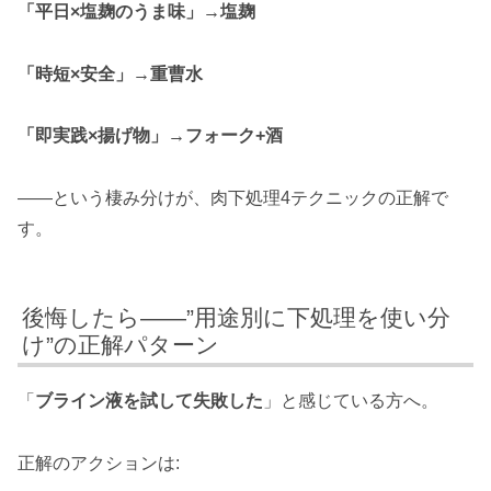
「平日×塩麹のうま味」→塩麹
「時短×安全」→重曹水
「即実践×揚げ物」→フォーク+酒
——という棲み分けが、肉下処理4テクニックの正解で
す。
後悔したら——”用途別に下処理を使い分
け”の正解パターン
「
ブライン液を試して失敗した
」と感じている方へ。
正解のアクションは: