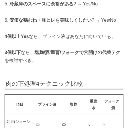
5.
冷蔵庫のスペースに余裕がある
? → Yes/No
6.
安価な鶏むね・豚ヒレを美味しくしたい
? → Yes/No
4個以上Yes
なら、ブライン液はあなたに向いている。
3個以下
なら、
塩麹/酒/重曹/フォークで穴開けの代替テク
を検討すべき。
肉の下処理4テクニック比較
重曹
フォーク
項目
ブライン液
塩麹
水
+酒
効果(ジューシ
◎
◎
○
△