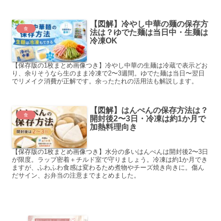
【図解】冷やし中華の麺の保存方
食
法は？ゆでた麺は当日中・生麺は
冷凍OK
【保存版の1枚まとめ画像つき】冷やし中華の生麺は冷蔵で表示どお
り、余りそうなら生のまま冷凍で2〜3週間。ゆでた麺は当日〜翌日
でリメイク消費が正解です。余ったたれの活用法も解説します。
【図解】はんぺんの保存方法は？
食
開封後2〜3日・冷凍は約1か月で
加熱料理向き
【保存版の1枚まとめ画像つき】水分の多いはんぺんは開封後2〜3日
が限度。ラップ密着＋チルド室で守りましょう。冷凍は約1か月でき
ますが、ふわふわ食感は変わるため煮物やチーズ焼き向きに。傷ん
だサイン、お弁当の注意までまとめました。