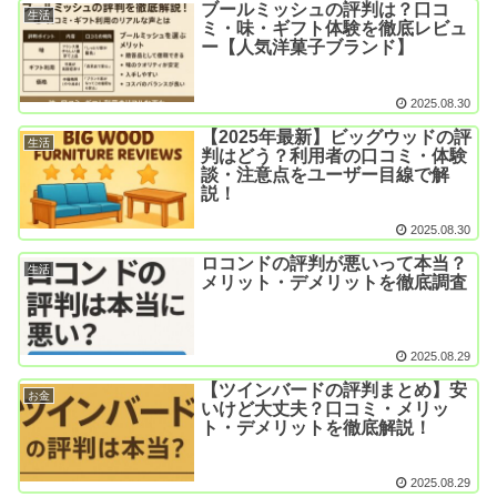
ブールミッシュの評判は？口コ
生活
ミ・味・ギフト体験を徹底レビュ
ー【人気洋菓子ブランド】
2025.08.30
【2025年最新】ビッグウッドの評
生活
判はどう？利用者の口コミ・体験
談・注意点をユーザー目線で解
説！
2025.08.30
ロコンドの評判が悪いって本当？
生活
メリット・デメリットを徹底調査
2025.08.29
【ツインバードの評判まとめ】安
お金
いけど大丈夫？口コミ・メリッ
ト・デメリットを徹底解説！
2025.08.29