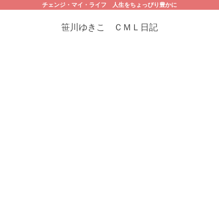
チェンジ・マイ・ライフ 人生をちょっぴり豊かに
笹川ゆきこ ＣＭＬ日記