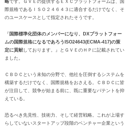
略
です。ＧＶＥの提供するＥＸＣプラットフォームは、国
際規格であるＩＳＯ２４６４３に適合するだけでなく、そ
のユースケースとして指定されたそうです。
『
国際標準化団体のメンバーになり、DXプラットフォー
ムの国際規格になるであろうISO24643(ECMA-417)の策
定に貢献
しております。』とＧＶＥのＨＰに記載されてい
ました。
ＣＢＤＣという未知の分野で、他社を圧倒するシステムを
構築するだけでなく、国際規格をおさえる。ＣＢＤＣに皆
が注目して、競争が始まる前に、既に重要なパテントを抑
えている。
恐るべき先見性、技術力、そして経営戦略。これが上場す
らしていないスタートアップ段階のベンチャー企業という