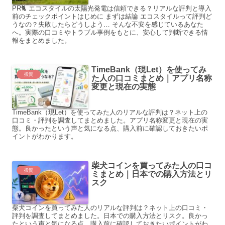
PR🐈 エコスタイルの太陽光発電は信頼できる？リアルな評判と導入
前のチェックポイントはじめに まずは結論 エコスタイルって評判ど
うなの？失敗したらどうしよう… そんな不安を感じているあなた
へ。実際の口コミやトラブル事例をもとに、安心して判断できる情
報をまとめました。
TimeBank（現Let）を使ってみ
投資
た人の口コミまとめ｜アプリ名称
変更と現在の実態
TimeBank（現Let）を使ってみた人のリアルな評判は？ネット上の
口コミ・評判を調査してまとめました。アプリ名称変更と現在の実
態。良かったという声と気になる点、購入前に確認しておきたいポ
イントがわかります。
柴犬コインを買ってみた人の口コ
投資
ミまとめ｜日本での購入方法とリ
スク
柴犬コインを買ってみた人のリアルな評判は？ネット上の口コミ・
評判を調査してまとめました。日本での購入方法とリスク。良かっ
たという声と気になる点、購入前に確認しておきたいポイントがわ