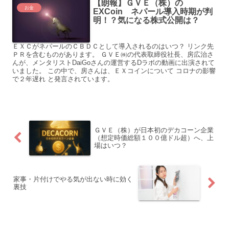
【朗報】ＧＶＥ（株）の
お金
EXCoin ネパール導入時期が判
明！？気になる株式公開は？
ＥＸＣがネパールのＣＢＤＣとして導入されるのはいつ？ リンク先
ＰＲを含むものがあります。 ＧＶＥ㈱の代表取締役社長、房広治さ
んが、メンタリストDaiGoさんの運営するDラボの動画に出演されて
いました。 この中で、房さんは、ＥＸコインについて コロナの影響
で２年遅れ と発言されています。
ＧＶＥ（株）が日本初のデカコーン企業
（想定時価総額１００億ドル超）へ、上
場はいつ？
家事・片付けでやる気が出ない時に効く
裏技