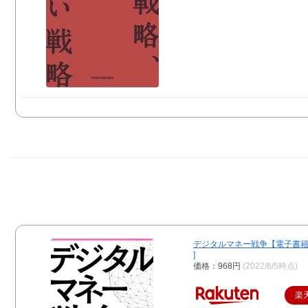
デジタルマネー戦争【電子書籍】
]
価格：968円
(2022/6/5時点)
楽