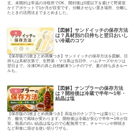
丈。未開封は常温の冷暗所でOK、開封後は0度以下を避けて野菜室
かドアポケットで1か月が目安です。分離させない置き場所、分離し
たときの活用法までまとめました。
【図解】サンドイッチの保存方法
食
は？具材別の日持ちと翌日おいし
い冷蔵のコツ
【保存版の1枚まとめ画像つき】サンドイッチの保存方法を図解。日
持ちは具材次第で、生野菜・マヨ系は当日中、ハムチーズやカツは
翌日まで。冷凍OKの具と自然解凍ランチのワザ、夏の持ち歩きルー
ルも。
【図解】ナンプラーの保存方法
食
は？開栓後は冷蔵で半年〜1年・
結晶は塩
【保存版の1枚まとめ画像つき】高塩分のナンプラーは腐りにくい一
方、酸化で風味が変わります。開栓後は冷蔵が安心で半年〜1年が目
安。瓶底の白い結晶は塩なので心配無用です。チャーハンや卵焼き
など和食に混ぜる使い切りワザも。