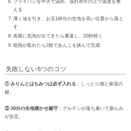
フライパンを中火で温め、濡れ布巾の上で温度を整
える
薄く油を引き、お玉1杯分の生地を高い位置から落と
す
表面に気泡が出てきたら裏返し、20秒焼く
粗熱が取れたら2枚であんこを挟んで完成
失敗しない5つのコツ
① みりんとはちみつは必ず入れる
：しっとり感と保湿の
鍵。
② 30分の生地寝かせ厳守
：グルテンが落ち着いて膨らみ
が安定。