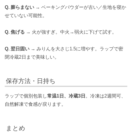
Q. 膨らまない →
ベーキングパウダーが古い／生地を寝か
せていない可能性。
Q. 焦げる →
火が強すぎ。中火→弱火に下げて試す。
Q. 翌日固い →
みりんを大さじ1.5に増やす。ラップで密
閉冷蔵2日まで美味しい。
保存方法・日持ち
ラップで個別包装し
常温1日、冷蔵3日
。冷凍は2週間可、
自然解凍で食感が戻ります。
まとめ