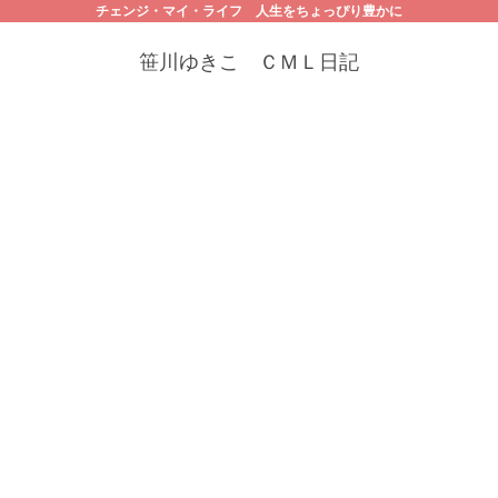
チェンジ・マイ・ライフ 人生をちょっぴり豊かに
笹川ゆきこ ＣＭＬ日記