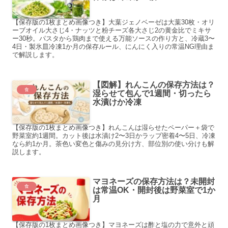
【保存版の1枚まとめ画像つき】大葉ジェノベーゼは大葉30枚・オリ
ーブオイル大さじ4・ナッツと粉チーズ各大さじ2の黄金比でミキサ
ー30秒。パスタから鶏肉まで使える万能ソースの作り方と、冷蔵3〜
4日・製氷皿冷凍1か月の保存ルール、にんにく入りの常温NG理由ま
で解説します。
【図解】れんこんの保存方法は？
食
湿らせて包んで1週間・切ったら
水漬けか冷凍
【保存版の1枚まとめ画像つき】れんこんは湿らせたペーパー＋袋で
野菜室約1週間。カット後は水漬け2〜3日かラップ密着4〜5日、冷凍
なら約1か月。茶色い変色と傷みの見分け方、部位別の使い分けも解
説します。
マヨネーズの保存方法は？未開封
食
は常温OK・開封後は野菜室で1か
月
【保存版の1枚まとめ画像つき】マヨネーズは酢と塩の力で意外と頑