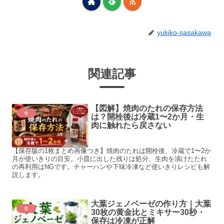
yukiko-sasakawa
関連記事
【図解】焼肉のたれの保存方法
食
は？開栓後は冷蔵1〜2か月・生
肉に触れたら戻さない
【保存版の1枚まとめ画像つき】焼肉のたれは開栓後、冷蔵で1〜2か
月が使いきりの目安。小皿に出した残りは処分、生肉を漬けたたれ
の再利用はNGです。チャーハンや下味冷凍など使いきりレシピも解
説します。
大葉ジェノベーゼの作り方｜大葉
食
30枚の黄金比とミキサー30秒・
保存は冷凍が正解