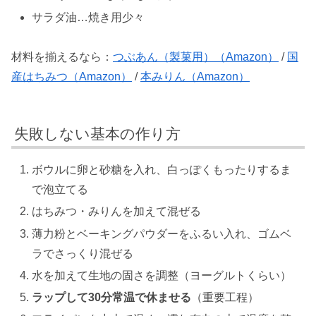
サラダ油…焼き用少々
材料を揃えるなら：
つぶあん（製菓用）（Amazon）
/
国
産はちみつ（Amazon）
/
本みりん（Amazon）
失敗しない基本の作り方
ボウルに卵と砂糖を入れ、白っぽくもったりするま
で泡立てる
はちみつ・みりんを加えて混ぜる
薄力粉とベーキングパウダーをふるい入れ、ゴムベ
ラでさっくり混ぜる
水を加えて生地の固さを調整（ヨーグルトくらい）
ラップして30分常温で休ませる
（重要工程）