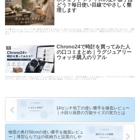
衣
どう？毎日使い目線でやさしく整
理します
ＰＲ🐈 ポシェット メティス 使い勝手を本音でまとめました 気になりますよね、実際のサイズ感 写真だと万能に見えるけれど、実際
はどうなの？と思いませんか。見た目はコンパクトでも、フラップの下が区切られているので、荷物の 収まり方 がポイントになり
ます。
Chrono24で時計を買ってみた人
衣
の口コミまとめ｜ラグジュアリー
ウォッチ購入のリアル
Chrono24で時計を買ってみた人のリアルな評判は？ネット上の口コミ・評判を調査してまとめました。ラグジュアリーウォッチ購入
のリアル。良かったという声と気になる点、購入前に確認しておきたいポイントがわかります。
14センチ包丁の使い勝手を徹底レビュー
｜小回り抜群の万能サイズの実力とは
物置の奥行50cmの使い勝手を徹底レビュ
ー｜薄型ならではの収納力と設置のしや