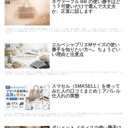
ネヴァーフル BB の使い勝手はど
衣
う？可愛いだけで選んで大丈夫
か、正直に話します
ＰＲ🐈 ネヴァーフル BB 使い勝手を本音で整理します ネヴァーフル BB、見た瞬間に 可愛い… って思いませんか？ でも同時に、 小
さすぎない？ 結局使わなくならない？ って、ちょっと不安になりますよね。 私もこのサイズ感、正直かなり悩むところだと思って
います。
エルベシャプリエMサイズの使い
衣
勝手を知りたい方へ。ちょうどい
い理由と注意点
ＰＲ🐈 エルベシャプリエMサイズは普段使いにちょうどいい？ エルベシャプリエ のMサイズ、気になっている方多いですよね。 小
さすぎず、大きすぎず、 毎日持つバッグ として現実的なサイズ感です。
スマセル（SMASELL）を使って
衣
みた人の口コミまとめ｜アパレル
仕入れの実態
スマセル（SMASELL）を使ってみた人のリアルな評判は？ネット上の口コミ・評判を調査してまとめました。アパレル仕入れの実
態。良かったという声と気になる点、購入前に確認しておきたいポイントがわかります。
ポシェット メティスの使い勝手は