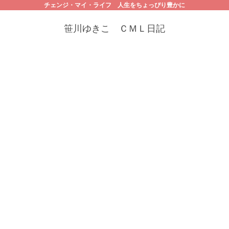
チェンジ・マイ・ライフ 人生をちょっぴり豊かに
笹川ゆきこ ＣＭＬ日記