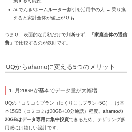
損する可能性
auでんき/ホームルーター割引を活用中の人 → 乗り換
えると家計全体が値上がりも
つまり、表面的な月額だけで判断せず、
「家庭全体の通信
費」
で比較するのが鉄則です。
UQからahamoに変える5つのメリット
1. 月20GBが基本でデータ量が大幅増
UQの「コミコミプラン（旧くりこしプラン+5G）」は基
本15GB（コミコミは20GB+10分通話）程度。
ahamoの
20GBはデータ専用に集中投資
できるため、テザリング多
用派には嬉しい設計です。