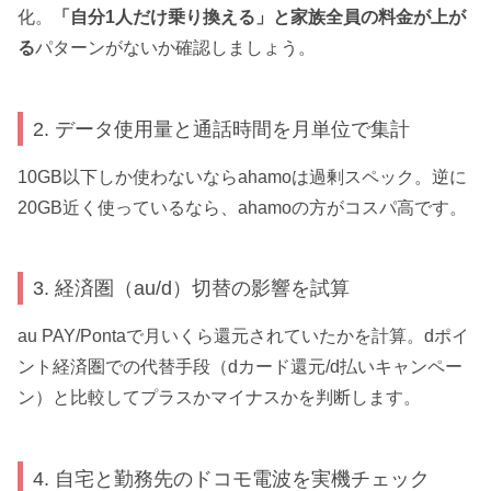
化。
「自分1人だけ乗り換える」と家族全員の料金が上が
る
パターンがないか確認しましょう。
2. データ使用量と通話時間を月単位で集計
10GB以下しか使わないならahamoは過剰スペック。逆に
20GB近く使っているなら、ahamoの方がコスパ高です。
3. 経済圏（au/d）切替の影響を試算
au PAY/Pontaで月いくら還元されていたかを計算。dポイ
ント経済圏での代替手段（dカード還元/d払いキャンペー
ン）と比較してプラスかマイナスかを判断します。
4. 自宅と勤務先のドコモ電波を実機チェック