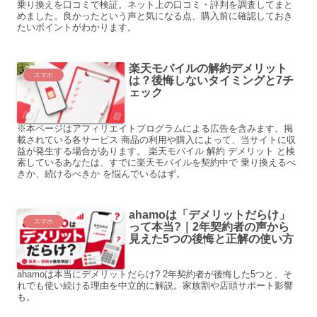
乗り換えを口コミで検証。ネット上の口コミ・評判を調査してまと
めました。良かったという声と気になる点、購入前に確認しておき
たいポイントがわかります。
楽天モバイルの解約デメリット
スマホ
は？後悔しないタイミングと7チ
ェック
※本ページはアフィリエイトプログラムによる広告を含みます。掲
載されている各サービス 商品の利用や購入によって、当サイトに収
益が発生する場合があります。 楽天モバイル 解約 デメリット と検
索しているあなたは、すでに楽天モバイルを契約中で 乗り換えるべ
きか、続けるべきか を悩んでいるはず。
ahamoは「デメリットだらけ」
スマホ
って本当?｜2年契約者の声から
見えた5つの後悔と正解の使い方
ahamoは本当にデメリットだらけ? 2年契約者が後悔した5つと、そ
れでも使い続ける理由を中立的に解説。家族割や店頭サポート影響
も。