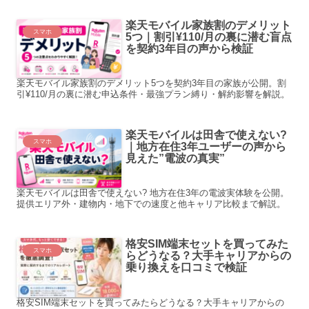
楽天モバイル家族割のデメリット
スマホ
5つ｜割引¥110/月の裏に潜む盲点
を契約3年目の声から検証
楽天モバイル家族割のデメリット5つを契約3年目の家族が公開。割
引¥110/月の裏に潜む申込条件・最強プラン縛り・解約影響を解説。
楽天モバイルは田舎で使えない?
スマホ
｜地方在住3年ユーザーの声から
見えた”電波の真実”
楽天モバイルは田舎で使えない? 地方在住3年の電波実体験を公開。
提供エリア外・建物内・地下での速度と他キャリア比較まで解説。
格安SIM端末セットを買ってみた
スマホ
らどうなる？大手キャリアからの
乗り換えを口コミで検証
格安SIM端末セットを買ってみたらどうなる？大手キャリアからの