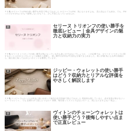
ＰＲ🐈 ネヴァーフルPMの使い勝手を本音で考えてみました ネヴァーフルPM、気になりますよね。 見た目はとても好み。でも、PM
って小さすぎないかな？後悔しないかな？と、少し不安になっていませんか。
セリーヌ トリオンフの使い勝手を
衣
徹底レビュー｜金具デザインの魅
力と収納力の実力
ＰＲ🐈 セリーヌ トリオンフの使い勝手が気になっている方も多いのではないでしょうか。 この記事では、セリーヌ トリオンフに関
するネット上の口コミやレビューを幅広く調査し、使い勝手の評判を中立的な立場でまとめました。良い評価 気になる声の両面か
ら、購入前に知っておきたいポイントを整理しています。
ジッピー・ウォレットの使い勝手
衣
はどう？収納力とリアルな評価を
やさしく解説します
ＰＲ🐈 ジッピー ウォレットは本当に使いやすい？毎日の生活目線で考えてみました 長財布を探していると、必ず名前が挙がるジッ
ピー ウォレット。 でも 定番すぎて逆にどうなの？ 実際、毎日使ってストレスはないの？ と、気になりますよね？ 私は…
ヴィトンのチェーンウォレットは
衣
使い勝手どう？後悔しやすい点ま
で正直レビュー