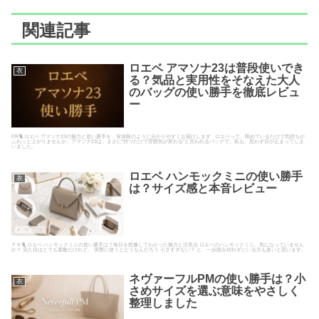
関連記事
ロエベ アマソナ23は普段使いでき
衣
る？気品と実用性をそなえた大人
のバッグの使い勝手を徹底レビュ
ー
PR🐈 ロエベ アマソナ23の魅力と使い勝手を、実体験のように分かりやすくお届けします ロエベって、眺めているだけで気持ちが
ふわっと上がりませんか。アマソナ23は、まさに“持つだけで雰囲気が変わる”と言われるバッグで、私も、思わず目が止まってしま
いました。
ロエベ ハンモックミニの使い勝手
衣
は？サイズ感と本音レビュー
ＰＲ🐈 ロエベ ハンモックミニの使い勝手は？毎日を想像してわかった魅力と注意点 ロエベのハンモックミニ、気になっていません
か？ 見た目はとても素敵だけれど、 実際に使うとどうなんだろう 小さすぎない？ と、一歩踏み切れずにいる方も多いと思います。
ネヴァーフルPMの使い勝手は？小
衣
さめサイズを選ぶ意味をやさしく
整理しました