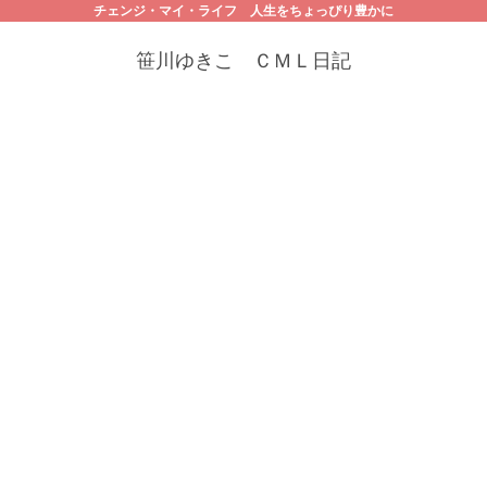
チェンジ・マイ・ライフ 人生をちょっぴり豊かに
笹川ゆきこ ＣＭＬ日記