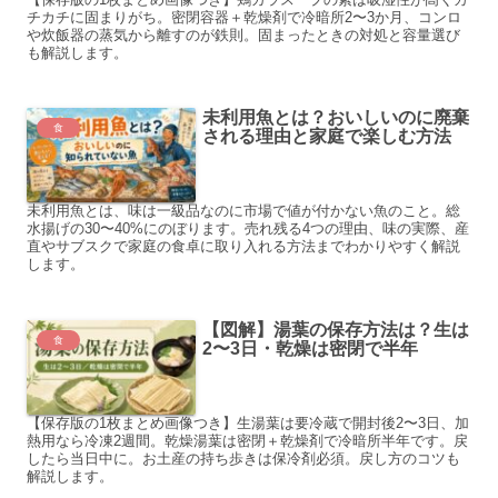
チカチに固まりがち。密閉容器＋乾燥剤で冷暗所2〜3か月、コンロ
や炊飯器の蒸気から離すのが鉄則。固まったときの対処と容量選び
も解説します。
未利用魚とは？おいしいのに廃棄
食
される理由と家庭で楽しむ方法
未利用魚とは、味は一級品なのに市場で値が付かない魚のこと。総
水揚げの30〜40%にのぼります。売れ残る4つの理由、味の実際、産
直やサブスクで家庭の食卓に取り入れる方法までわかりやすく解説
します。
【図解】湯葉の保存方法は？生は
食
2〜3日・乾燥は密閉で半年
【保存版の1枚まとめ画像つき】生湯葉は要冷蔵で開封後2〜3日、加
熱用なら冷凍2週間。乾燥湯葉は密閉＋乾燥剤で冷暗所半年です。戻
したら当日中に。お土産の持ち歩きは保冷剤必須。戻し方のコツも
解説します。