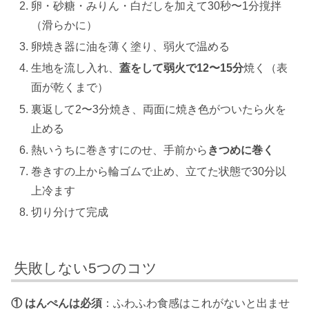
卵・砂糖・みりん・白だしを加えて30秒〜1分撹拌
（滑らかに）
卵焼き器に油を薄く塗り、弱火で温める
生地を流し入れ、
蓋をして弱火で12〜15分
焼く（表
面が乾くまで）
裏返して2〜3分焼き、両面に焼き色がついたら火を
止める
熱いうちに巻きすにのせ、手前から
きつめに巻く
巻きすの上から輪ゴムで止め、立てた状態で30分以
上冷ます
切り分けて完成
失敗しない5つのコツ
① はんぺんは必須
：ふわふわ食感はこれがないと出ませ