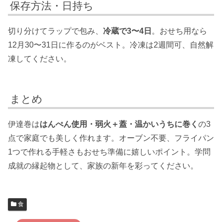
保存方法・日持ち
切り分けてラップで包み、
冷蔵で3〜4日
。おせち用なら
12月30〜31日に作るのがベスト。冷凍は2週間可、自然解
凍してください。
まとめ
伊達巻は
はんぺん使用・弱火＋蓋・温かいうちに巻く
の3
点で家庭でも美しく作れます。オーブン不要、フライパン
1つで作れる手軽さもおせち準備に嬉しいポイント。学問
成就の縁起物として、家族の新年を彩ってください。
食