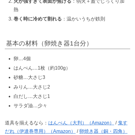
火が強すぎて表面が焦げる
：弱火＋蓋でじっくり加
熱
巻く時に冷めて割れる
：温かいうちが鉄則
基本の材料（卵焼き器1台分）
卵…4個
はんぺん…1枚（約100g）
砂糖…大さじ3
みりん…大さじ2
白だし…大さじ1
サラダ油…少々
道具を揃えるなら：
はんぺん（大判）（Amazon）
/
鬼す
だれ（伊達巻専用）（Amazon）
/
卵焼き器（銅・四角）