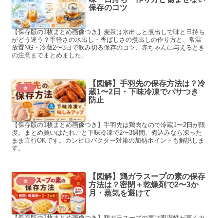
保存のコツ
【保存版の1枚まとめ画像つき】麦茶は水出しと煮出しで味と日持ち
がどう違う？手軽さの水出し・香ばしさの煮出しの作り方と、常温
放置NG・冷蔵2〜3日で飲み切る保存のコツ、赤ちゃんに与えるとき
の注意までまとめました。
【図解】手羽先の保存方法は？冷
食
蔵1〜2日・下味冷凍でパサつき
防止
【保存版の1枚まとめ画像つき】手羽先は鶏肉なので冷蔵1〜2日が限
度。まとめ買いはたれごと下味冷凍で2〜3週間、煮込みなら凍った
まま直行OKです。カンピロバクター対策の加熱ポイントも解説しま
す。
【図解】鶏ガラスープの素の保存
食
方法は？密閉＋乾燥剤で2〜3か
月・蒸気を避けて
【保存版の1枚まとめ画像つき】鶏ガラスープの素は吸湿性が高くカ