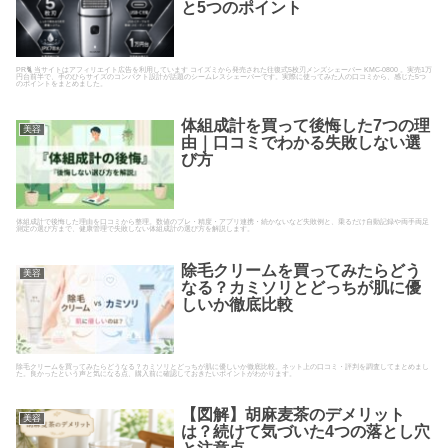
と5つのポイント
PR🐈 当サイトはアフィリエイト広告を利用しています コイズミから発売された往復式5枚刃メンズシェーバー KMC-0800 。実売1万
円台前半で、手のひらサイズのコンパクト設計が話題のシームレスシェーバーです。実際に使ってみた人の口コミから、感じた5つ
のポイントをまとめました。
体組成計を買って後悔した7つの理
美容
由｜口コミでわかる失敗しない選
び方
体組成計で後悔した理由を口コミから整理。数値のブレ・精度・アプリ連携・続かないなど失敗例と、乗るだけ自動記録や両手両足
測定の選び方まで、健康管理で失敗しない体組成計の選び方を解説します。
除毛クリームを買ってみたらどう
美容
なる？カミソリとどっちが肌に優
しいか徹底比較
除毛クリームを買ってみたらどうなる？カミソリとどっちが肌に優しいか徹底比較。ネット上の口コミ・評判を調査してまとめまし
た。良かったという声と気になる点、購入前に確認しておきたいポイントがわかります。
【図解】胡麻麦茶のデメリット
美容
は？続けて気づいた4つの落とし穴