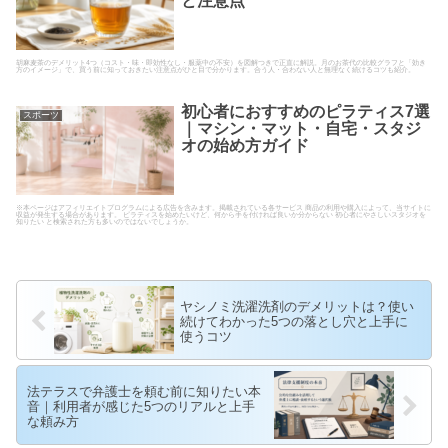
と注意点
胡麻麦茶のデメリット4つ（コスト・味・即効性なし・服薬中の不安）を図解つきで正直に解説。月のお茶代の比較グラフと「効き
方のイメージ」で、買う前に知っておきたい注意点がひと目で分かります。合う人・合わない人と無理なく続けるコツも紹介。
初心者におすすめのピラティス7選
スポーツ
｜マシン・マット・自宅・スタジ
オの始め方ガイド
※本ページはアフィリエイトプログラムによる広告を含みます。掲載されている各サービス 商品の利用や購入によって、当サイトに
収益が発生する場合があります。 ピラティスを始めたいけど、何から手を付ければ良いか分からない 初心者にやさしいスタジオを
知りたい と検索された方も多いのではないでしょうか。
ヤシノミ洗濯洗剤のデメリットは？使い
続けてわかった5つの落とし穴と上手に
使うコツ
法テラスで弁護士を頼む前に知りたい本
音｜利用者が感じた5つのリアルと上手
な頼み方