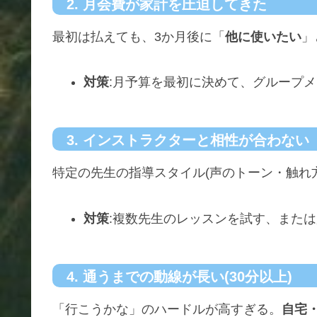
2. 月会費が家計を圧迫してきた
最初は払えても、3か月後に「
他に使いたい
」
対策
:月予算を最初に決めて、グループ
3. インストラクターと相性が合わない
特定の先生の指導スタイル(声のトーン・触れ
対策
:複数先生のレッスンを試す、また
4. 通うまでの動線が長い(30分以上)
「行こうかな」のハードルが高すぎる。
自宅・