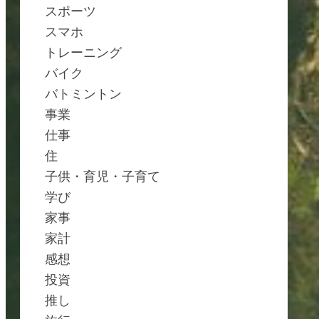
スポーツ
スマホ
トレーニング
バイク
バトミントン
事業
仕事
住
子供・育児・子育て
学び
家事
家計
感想
投資
推し