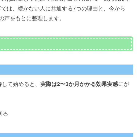
事では、続かない人に共通する7つの理由と、今から
の声をもとに整理します。
待して始めると、
実際は2〜3か月かかる効果実感
にが
切る