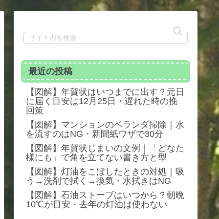
最近の投稿
【図解】年賀状はいつまでに出す？元日
に届く目安は12月25日・遅れた時の挽
回策
【図解】マンションのベランダ掃除｜水
を流すのはNG・新聞紙ワザで30分
【図解】年賀状じまいの文例｜「どなた
様にも」で角を立てない書き方と型
【図解】灯油をこぼしたときの対処｜吸
う→洗剤で拭く→換気・水拭きはNG
【図解】石油ストーブはいつから？朝晩
10℃が目安・去年の灯油は使わない