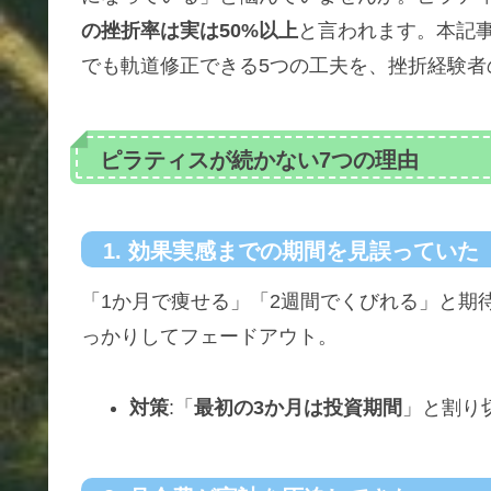
の挫折率は実は50%以上
と言われます。本記
でも軌道修正できる5つの工夫を、挫折経験者
ピラティスが続かない7つの理由
1. 効果実感までの期間を見誤っていた
「1か月で痩せる」「2週間でくびれる」と期
っかりしてフェードアウト。
対策
:「
最初の3か月は投資期間
」と割り