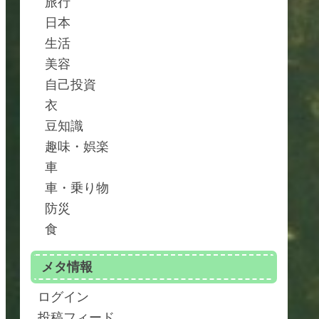
旅行
日本
生活
美容
自己投資
衣
豆知識
趣味・娯楽
車
車・乗り物
防災
食
メタ情報
ログイン
投稿フィード