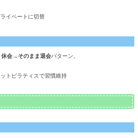
プライベートに切替
、
休会→そのまま退会
パターン。
マットピラティスで習慣維持