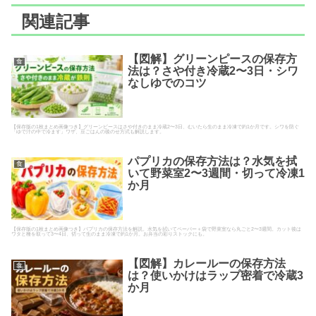
関連記事
【図解】グリーンピースの保存方
食
法は？さや付き冷蔵2〜3日・シワ
なしゆでのコツ
【保存版の1枚まとめ画像つき】グリーンピースはさや付きのまま冷蔵2〜3日、むいたら生のまま冷凍で約1か月です。シワを防ぐ
「ゆで汁の中で冷ます」ワザ、豆ごはんの後のせ方式も解説します。
パプリカの保存方法は？水気を拭
食
いて野菜室2〜3週間・切って冷凍1
か月
【保存版の1枚まとめ画像つき】パプリカの保存方法を解説。水気を拭いてペーパー＋袋で野菜室なら丸ごと2〜3週間。カット後は
ワタと種を取って3〜4日、切って生のまま冷凍で約1か月。お弁当の彩りストックにも。
【図解】カレールーの保存方法
食
は？使いかけはラップ密着で冷蔵3
か月