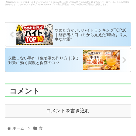
【保存版の1枚まとめ画像つき】ピーマンの丸ごと焼きが苦い・固い失敗を防ぐ加熱時間と焼き方のコツ。種ごと食べられる栄養満
点レシピと、フライパン・オーブントースター・グリル別の調理法、めんつゆ漬けの活用法まで解説します。
やめた方がいいバイトランキングTOP10
｜経験者の口コミから見えた”時給より大
事な地雷”
失敗しない手作り生姜湯の作り方｜冷え
対策に効く濃度と保存のコツ
コメント
コメントを書き込む
ホーム
食