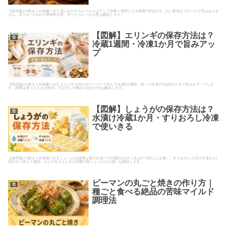
【保存版の1枚まとめ画像つき】使いかけのカレールーはラップ密着＋密閉して冷蔵庫で約3か月。白い変化はブルームで害はありま
せん。余りルーの1かけ調味料活用、作ったカレーの注意も解説します。
【図解】エリンギの保存方法は？
食
冷蔵1週間・冷凍1か月で旨みアッ
プ
【保存版の1枚まとめ画像つき】エリンギは洗わずペーパーで包んで冷蔵約1週間、切って冷凍すれば約1か月で旨みもアップしま
す。調理は凍ったままが鉄則。天日干しや傷みの見分け方も解説します。
【図解】しょうがの保存方法は？
食
水漬け冷蔵1か月・すりおろし冷凍
で使いきる
【保存版の1枚まとめ画像つき】しょうがは清潔な瓶の水漬けで冷蔵約1か月（水は2〜3日ごと交換）。すりおろし小分け冷凍なら1
回分ずつ使えて便利。カビが生えたときの判断や新しょうがとの違いも解説します。
ピーマンの丸ごと焼きの作り方｜
食
種ごと食べる絶品の苦味マイルド
調理法