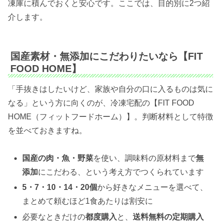
凍庫に積んでおくと安心です。ここでは、目的別に2つ紹
介します。
国産素材・無添加にこだわりたいなら【FIT
FOOD HOME】
「手抜きはしたいけど、家族や自分の口に入るものは気に
なる」という方に向くのが、冷凍宅配の【FIT FOOD
HOME（フィットフードホーム）】。判断材料として特徴
を並べておきますね。
国産の肉・魚・野菜
を使い、調味料の原材料まで
無
添加
にこだわる、という考え方でつくられています
5・7・10・14・20個
から好きなメニューを選べて、
まとめて頼むほど1食あたりは割安に
必要なときだけの
都度購入
と、
送料無料の定期購入