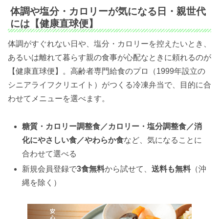
体調や塩分・カロリーが気になる日・親世代
には【健康直球便】
体調がすぐれない日や、塩分・カロリーを控えたいとき、
あるいは離れて暮らす親の食事が心配なときに頼れるのが
【健康直球便】。高齢者専門給食のプロ（1999年設立の
シニアライフクリエイト）がつくる冷凍弁当で、目的に合
わせてメニューを選べます。
糖質・カロリー調整食／カロリー・塩分調整食／消
化にやさしい食／やわらか食
など、気になることに
合わせて選べる
新規会員登録で
3食無料
から試せて、
送料も無料
（沖
縄を除く）