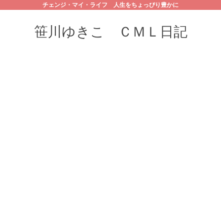
チェンジ・マイ・ライフ 人生をちょっぴり豊かに
笹川ゆきこ ＣＭＬ日記