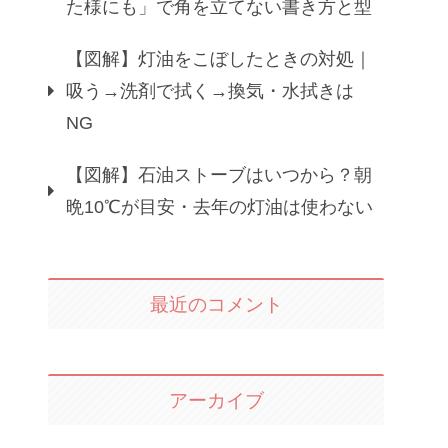
た様にも」で角を立てない書き方と型
【図解】灯油をこぼしたときの対処｜
吸う→洗剤で拭く→換気・水拭きは
NG
【図解】石油ストーブはいつから？朝
晩10℃が目安・去年の灯油は使わない
最近のコメント
アーカイブ