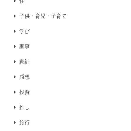
住
子供・育児・子育て
学び
家事
家計
感想
投資
推し
旅行