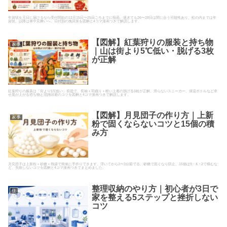
年賀状を元日に届けるなら受付開始の12月15日〜25日ごろまでに投函。過ぎても26〜28日は間に合う可能性あり、松の内までは年
賀状、以降は寒中見舞いへ。日付別の挽回策を図解と4コマ漫画つきで解説します。
【図解】紅葉狩りの服装と持ち物
家事
｜山は街より5℃低い・脱げる3枚
が正解
紅葉狩りの服装は「街より5℃低い」前提で、長袖＋羽織り＋軽い上着の脱げる3枚が正解。滑らないスニーカー、保温ボトルなど幸
せ度が上がる持ち物と混雑回避のコツを図解と4コマ漫画つきで解説します。
【図解】月見団子の作り方｜上新
家事
粉で固くならないコツと15個の積
み方
月見団子は上新粉＋砂糖＋熱湯で簡単に手作りできます。浮いてから2〜3分茹でる、砂糖で固くなり防止、15個は9・4・2で積むな
ど、失敗しないコツを図解と4コマ漫画つきでまとめました。
整理収納のやり方｜初心者が3日で
住
家を整える5ステップと挫折しない
コツ