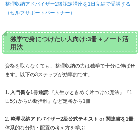
整理収納アドバイザー2級認定講座を1日完結で受講する
（セルフサポートパートナー）
独学で身につけたい人向け:3冊＋ノート活
用法
資格を取らなくても、整理収納の力は独学で十分に伸ばせ
ます。以下の3ステップが効率的です。
1.
入門書を1冊通読
:『人生がときめく片づけの魔法』『1
日5分からの断捨離』など定番から1冊
2.
整理収納アドバイザー2級公式テキスト or 関連書を1冊
:
体系的な分類・配置の考え方を学ぶ