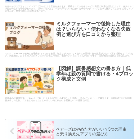
※本ページはアフィリエイトプログラムによる広告を含みます。掲載されている各サービス 商品の利用や購入によって、当サイトに
収益が発生する場合があります。 片付けたいけど、何から手をつければ良いか分からない いつも途中で挫折してしまう と感じてい
ませんか。整理収納には 順番 があります。
ミルクフォーマーで後悔した理由
家事
は？いらない・使わなくなる失敗
例と選び方を口コミから整理
ミルクフォーマーで後悔した理由を口コミから整理。泡立ちがいまいち・洗うのが面倒・使う頻度が少ない・置き場所など「いらな
い」失敗例と、おうちカフェのカフェラテに役立つ理由、電動ハンディ/ジャグ式や洗いやすさ・温め機能の選び方を解説します。
【図解】読書感想文の書き方｜低
家事
学年は親の質問で書ける・4ブロッ
ク構成と文例
低学年の読書感想文は「あらすじ2割・じぶんの話5割」の4ブロック構成と、親のインタビューで書けます。原稿用紙2枚の設計図、
書き出しの文例、「おもしろかった」しか出ない時の声かけを図解と4コマ漫画で解説。
ペアーズはやめた方がいい？5つの理由
と乗り換え先アプリの選び方