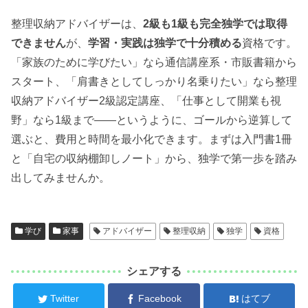
整理収納アドバイザーは、
2級も1級も完全独学では取得
できません
が、
学習・実践は独学で十分積める
資格です。
「家族のために学びたい」なら通信講座系・市販書籍から
スタート、「肩書きとしてしっかり名乗りたい」なら整理
収納アドバイザー2級認定講座、「仕事として開業も視
野」なら1級まで——というように、ゴールから逆算して
選ぶと、費用と時間を最小化できます。まずは入門書1冊
と「自宅の収納棚卸しノート」から、独学で第一歩を踏み
出してみませんか。
学び
家事
アドバイザー
整理収納
独学
資格
シェアする
Twitter
Facebook
はてブ