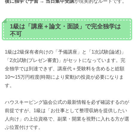
後に独学で予習 → 当日集中受講
が現実的なルートです。
1級は「講座＋論文・面談」で完全独学は
不可
1級は2級保有者向けの「予備講座」と「1次試験(論述)」
「2次試験(プレゼン審査)」がセットになっています。完
全独学では到達できず、講座代＋受験料を含めると総額
10〜15万円程度(時期により変動)の投資が必要になりま
す。
ハウスキーピング協会公式の最新情報を必ず確認するのが
前提ですが、1級は「お仕事として整理収納を提供したい
人向け」の上位資格で、副業・開業を視野に入れる方が選
ぶ位置付けです。