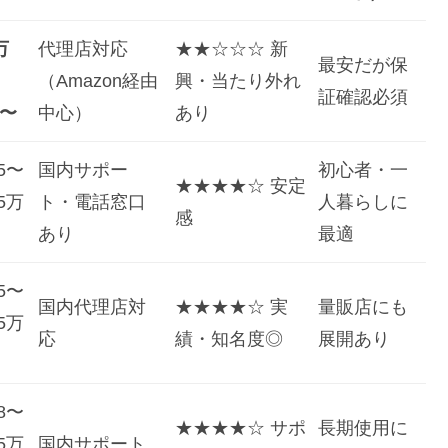
万
代理店対応
★★☆☆☆ 新
最安だが保
（Amazon経由
興・当たり外れ
証確認必須
〜
中心）
あり
.5〜
国内サポー
初心者・一
★★★★☆ 安定
.5万
ト・電話窓口
人暮らしに
感
あり
最適
.5〜
国内代理店対
★★★★☆ 実
量販店にも
.5万
応
績・知名度◎
展開あり
.8〜
★★★★☆ サポ
長期使用に
.5万
国内サポート