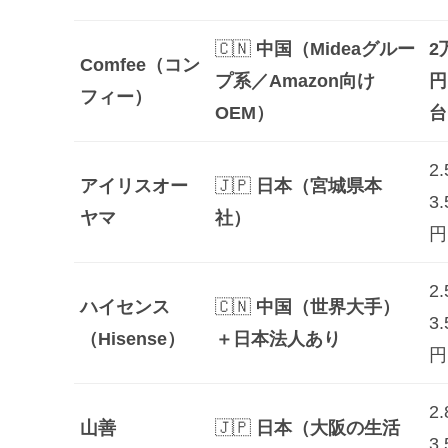
🇨🇳
中国（Mideaグルー
2
Comfee（コン
プ系／Amazon向け
円
フィー）
OEM）
台
2
アイリスオー
🇯🇵
日本（宮城県本
3
ヤマ
社）
円
2
ハイセンス
🇨🇳
中国（世界大手）
3
（Hisense）
＋日本法人あり
円
2
山善
🇯🇵
日本（大阪の生活
3