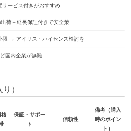
置サービス付きがおすすめ
azon出荷＋延長保証付きで安全策
最小限 → アイリス・ハイセンス検討を
ど国内企業が無難
入り）
備考（購入
価格
保証・サポー
信頼性
時のポイン
帯
ト
ト）