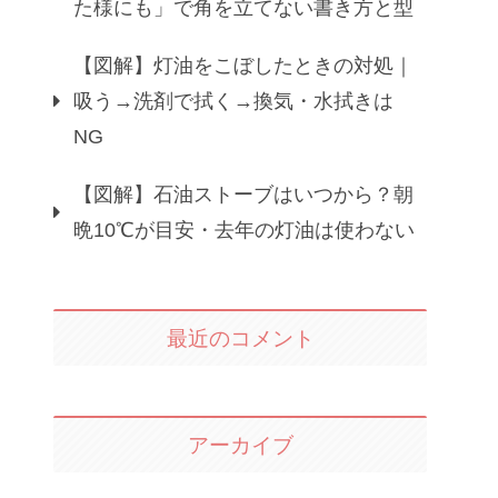
た様にも」で角を立てない書き方と型
【図解】灯油をこぼしたときの対処｜
吸う→洗剤で拭く→換気・水拭きは
NG
【図解】石油ストーブはいつから？朝
晩10℃が目安・去年の灯油は使わない
最近のコメント
アーカイブ