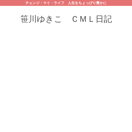
チェンジ・マイ・ライフ 人生をちょっぴり豊かに
笹川ゆきこ ＣＭＬ日記