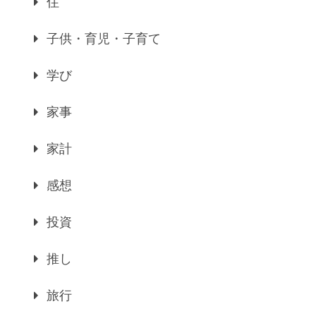
住
子供・育児・子育て
学び
家事
家計
感想
投資
推し
旅行