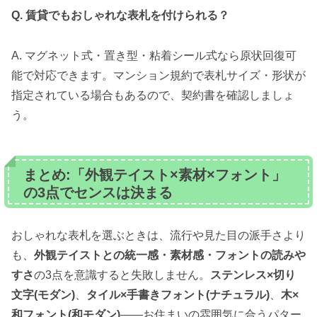
Q. 賃貸でもおしゃれな表札を付けられる？
A. マグネット式・置き型・粘着シール式なら原状回復可
能で対応できます。マンション規約で表札サイズ・形状が
指定されている場合もあるので、契約書を確認しましょ
う。
まとめ:「外観テイスト×素材×フォント」
の3点でセンスは決まる
おしゃれな表札を選ぶときは、流行や見た目の派手さより
も、
外観テイストとの統一感・素材感・フォントの読みや
すさ
の3点を意識すると失敗しません。
ステンレス×切り
文字(モダン)
、
タイル×手書きフォント(ナチュラル)
、
木×
和フォント(和モダン)
——お住まいの雰囲気に合うパター