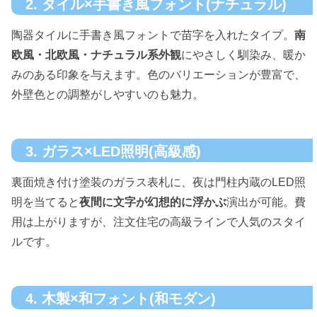
2. タイル×手書き風フォント(ナチュラル)
陶器タイルに手書き風フォントで苗字を入れたタイプ。
南
欧風・北欧風・ナチュラル系外観
にやさしく馴染み、暖か
みのある印象を与えます。色のバリエーションが豊富で、
外壁色との調整がしやすいのも魅力。
3. ガラス×LED照明(高級感)
裏面焼き付け塗装のガラス表札に、夜は門柱内蔵のLED照
明を当てると
夜間に文字が幻想的に浮かぶ
演出が可能。費
用は上がりますが、注文住宅の高級ラインで人気のスタイ
ルです。
4. 木製×和フォント(和モダン)