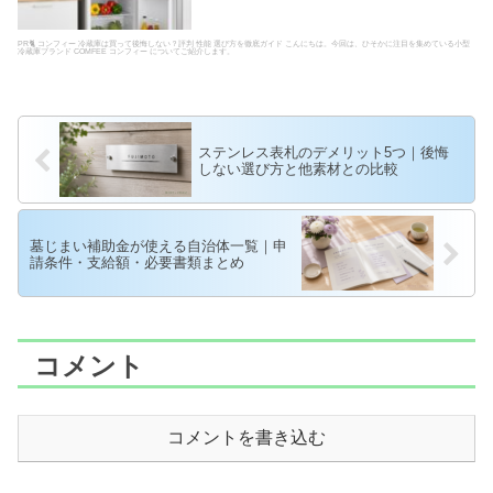
PR🐈 コンフィー 冷蔵庫は買って後悔しない？評判 性能 選び方を徹底ガイド こんにちは。今回は、ひそかに注目を集めている小型
冷蔵庫ブランド COMFEE コンフィー についてご紹介します。
ステンレス表札のデメリット5つ｜後悔
しない選び方と他素材との比較
墓じまい補助金が使える自治体一覧｜申
請条件・支給額・必要書類まとめ
コメント
コメントを書き込む