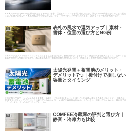
ＰＲ🐈 XperiaからGalaxyに乗り換えたときの使い勝手、正直どう？ スマホを買い替えるとき、同じAndroid同士だからそこまで変わ
らないと思いませんか？ 私も最初はそう感じました。でも、XperiaからGalaxyに変えると、 意外と日常の感覚が変わります 。
表札の風水で運気アップ｜素材・
住
書体・位置の選び方とNG例
※本ページはアフィリエイトプログラムによる広告を含みます。掲載されている各サービス 商品の利用や購入によって、当サイトに
収益が発生する場合があります。本記事は風水の一般的な見解を整理したもので、流派により解釈が異なる場合があります。
太陽光発電＋蓄電池のメリット・
住
デメリット7つ｜後付けで損しない
容量とタイミング
※本記事はプロモーションを含みます PR 。掲載サービスの利用 申込により当サイトに収益が発生する場合があります。 太陽光発
電 蓄電池 メリット デメリット と検索しているあなたは、 太陽光に蓄電池を組み合わせるべきか、容量はどれくらいか、後付けで損
しないか を迷っているのではないでしょうか。
COMFEE冷蔵庫の評判と選び方｜
住
静音・冷凍力も比較