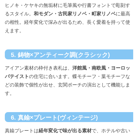
ヒノキ・ケヤキの無垢材に毛筆風や行書フォントで彫刻す
るスタイル。
和モダン・古民家リノベ・町家リノベ
に最高
の相性。経年変化で深みが出るため、長く愛着を持って使
えます。
5. 鋳物×アンティーク調(クラシック)
アイアン素材の枠付き表札は、
洋館風・南欧風・ヨーロッ
パテイスト
の住宅に合います。蝶モチーフ・葉モチーフな
どの装飾で個性が出せ、玄関ポーチの演出として機能しま
す。
6. 真鍮×プレート(ヴィンテージ)
真鍮プレートは
経年変化で味が出る素材
で、ホテルや古い