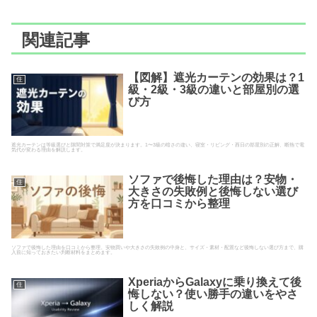
関連記事
【図解】遮光カーテンの効果は？1
住
級・2級・3級の違いと部屋別の選
び方
遮光カーテンは等級選びと隙間対策で満足度が決まります。1〜3級の暗さの違い、寝室・リビング・西日の部屋別の正解、断熱で電
気代が変わる理由を解説します。
ソファで後悔した理由は？安物・
住
大きさの失敗例と後悔しない選び
方を口コミから整理
ソファで後悔した理由を口コミから整理。安物買いや大きさの失敗例の中身と、サイズ・素材・配置など後悔しない選び方まで、購
入前に知っておきたい判断材料をまとめます。
XperiaからGalaxyに乗り換えて後
住
悔しない？使い勝手の違いをやさ
しく解説