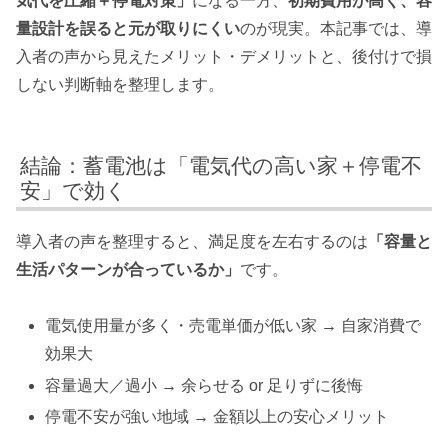
気代を圧縮＋停電対策」
になる一方、
初期費用が高く、容
量設計を誤ると元が取りにくい
のが現実。本記事では、導
入者の声から見えたメリット・デメリットと、後付けで損
しない判断軸を整理します。
結論：蓄電池は「電気代の高い家＋停電不
安」で効く
導入者の声を整理すると、満足度を左右するのは
「容量と
生活パターンが合っているか」
です。
電気使用量が多く・売電単価が低い家 → 自家消費で
効果大
容量過大／過小 → 余らせる or 足りずに後悔
停電不安が強い地域 → 金額以上の安心メリット