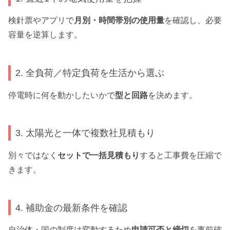
検針票やアプリで
月別・時間帯別の使用量
を確認し、必要
容量を逆算します。
2. 全負荷／特定負荷を生活から選ぶ
停電時に何を動かしたいかで
型と回路
を決めます。
3. 太陽光と一体で複数社見積もり
別々ではなく
セットで一括見積もり
すると工事費を圧縮で
きます。
4. 補助金の最新条件を確認
自治体・国の制度は変動するため
申請可否と締切
を事前確