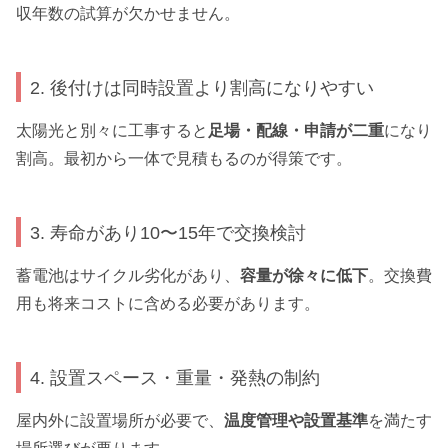
収年数の試算が欠かせません。
2. 後付けは同時設置より割高になりやすい
太陽光と別々に工事すると
足場・配線・申請が二重
になり
割高。最初から一体で見積もるのが得策です。
3. 寿命があり10〜15年で交換検討
蓄電池はサイクル劣化があり、
容量が徐々に低下
。交換費
用も将来コストに含める必要があります。
4. 設置スペース・重量・発熱の制約
屋内外に設置場所が必要で、
温度管理や設置基準
を満たす