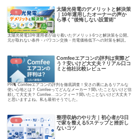
太陽光発電のデメリットと解決策
住
｜10年運用したオーナーの声か
ら導く”後悔しない設置術”
太陽光発電10年運用者が辿り着いたデメリット6つと解決策を公開。
元が取れない条件・パワコン交換・売電価格低下への対策を解説。
Comfeeエアコンの評判は実際ど
住
う？安いけど大丈夫？リアル口コ
ミと他社比較レビュー
PR🐈 Comfeeエアコンの評判を徹底調査！安さの裏にあるリアルな
使い心地とは？ Comfeeってどんなメーカー？聞いたことないけど信
頼して大丈夫？ Comfee…コンフィー？聞いたことないけど大丈夫？
と思いますよね。私も最初そうでした。
整理収納のやり方｜初心者が3日
住
で家を整える5ステップと挫折し
ないコツ