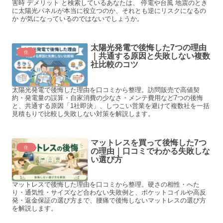
害時 デメリット と検索しているあなたは、 停電や台風 地震のとき
に太陽光パネルが本当に役立つのか、それとも逆にリスクになるの
か が気になっているのではないでしょうか。
太陽光発電で後悔した7つの理由
住
｜共通する原因と失敗しない複数
社比較のコツ
太陽光発電で後悔した理由を口コミから整理。訪問販売で高値契
約・発電量の誤算・自家消費の少なさ・メンテ費用など7つの後悔
と、共通する原因「1社即決」、しつこい営業を避けて複数社を一括
見積もりで比較し失敗しない対策を解説します。
マットレスを買って後悔した7つ
住
の理由｜口コミでわかる失敗しな
い選び方
マットレスで後悔した理由を口コミから整理。硬さの相性・へた
り・通気性・サイズなど合わない失敗例と、ポケットコイルや高反
発・返金保証の選び方まで、腰痛で後悔しないマットレスの選び方
を解説します。