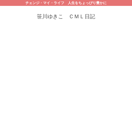
チェンジ・マイ・ライフ 人生をちょっぴり豊かに
笹川ゆきこ ＣＭＬ日記