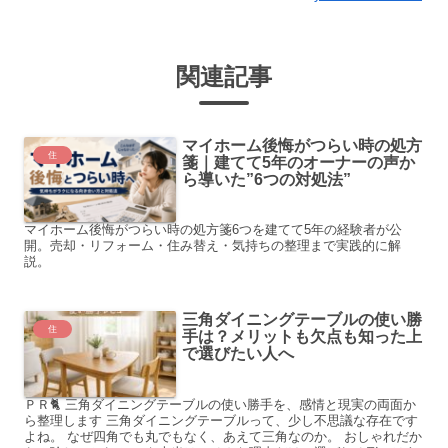
関連記事
マイホーム後悔がつらい時の処方
住
箋｜建てて5年のオーナーの声か
ら導いた”6つの対処法”
マイホーム後悔がつらい時の処方箋6つを建てて5年の経験者が公
開。売却・リフォーム・住み替え・気持ちの整理まで実践的に解
説。
三角ダイニングテーブルの使い勝
住
手は？メリットも欠点も知った上
で選びたい人へ
ＰＲ🐈 三角ダイニングテーブルの使い勝手を、感情と現実の両面か
ら整理します 三角ダイニングテーブルって、少し不思議な存在です
よね。 なぜ四角でも丸でもなく、あえて三角なのか。 おしゃれだか