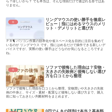
ら？珍しいから？ でも本当は、そんな理由だけで選ばれる形ではあ
りません。
リングマウスの使い勝手を徹底レ
住
ビュー｜指にはめるマウスのメリ
ット・デメリットと選び方
ＰＲ🐈 パソコン作業の効率化や省スペース化を目的に注目を集めて
いるのが リングマウス です。指にはめるだけで操作できる新しいデ
バイスですが、実際の使い勝手はどうなのか気になるところですよ
ね。
ソファで後悔した理由は？安物・
住
大きさの失敗例と後悔しない選び
方を口コミから整理
ソファで後悔した理由を口コミから整理。安物買いや大きさの失敗
例の中身と、サイズ・素材・配置など後悔しない選び方まで、購入
前に知っておきたい判断材料をまとめます。
0円でんきの評判は本当？基本料