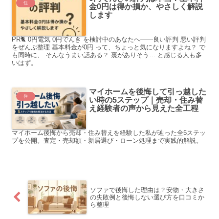
住
金0円は得か損か、やさしく解説
します
PR🐈 0円電気 0円でんき を検討中のあなたへ——良い評判 悪い評判
をぜんぶ整理 基本料金が0円 って、ちょっと気になりますよね？ で
も同時に、 そんなうまい話ある？ 裏がありそう… と感じる人も多
いはず。
マイホームを後悔して引っ越した
住
い時の5ステップ｜売却・住み替
え経験者の声から見えた全工程
マイホーム後悔から売却・住み替えを経験した私が辿った全5ステッ
プを公開。査定・売却額・新居選び・ローン処理まで実践的解説。
ソファで後悔した理由は？安物・大きさ
の失敗例と後悔しない選び方を口コミか
ら整理