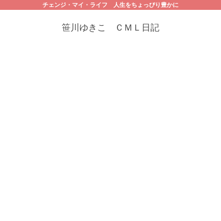
チェンジ・マイ・ライフ 人生をちょっぴり豊かに
笹川ゆきこ ＣＭＬ日記