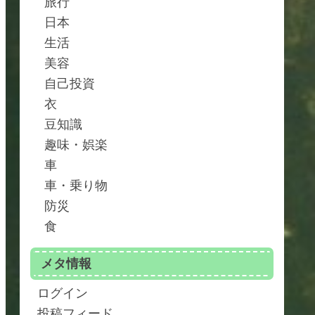
旅行
日本
生活
美容
自己投資
衣
豆知識
趣味・娯楽
車
車・乗り物
防災
食
メタ情報
ログイン
投稿フィード