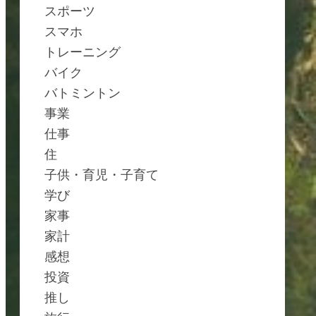
スポーツ
スマホ
トレーニング
バイク
バトミントン
事業
仕事
住
子供・育児・子育て
学び
家事
家計
感想
投資
推し