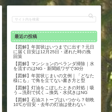
最近の投稿
【図解】年賀状はいつまでに出す？元日
に届く目安は12月25日・遅れた時の挽
回策
【図解】マンションのベランダ掃除｜水
を流すのはNG・新聞紙ワザで30分
【図解】年賀状じまいの文例｜「どなた
様にも」で角を立てない書き方と型
【図解】灯油をこぼしたときの対処｜吸
う→洗剤で拭く→換気・水拭きはNG
【図解】石油ストーブはいつから？朝晩
10℃が目安・去年の灯油は使わない