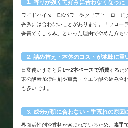
1. 香りが強くて好みに合わなくなった
ワイドハイターEXパワーやクリアヒーロー消
香派には合わないことがあります。「フロー
香害でくしゃみ」といった理由でやめた方も
2. 詰め替え・本体のコストが地味に重
日常使いすると
月1〜2本ペースで消費
するた
末の酸素系漂白剤や重曹・クエン酸の組み合
も多いです。
3. 成分が肌に合わない・手荒れの原因
界面活性剤や香料が含まれているため、
素手