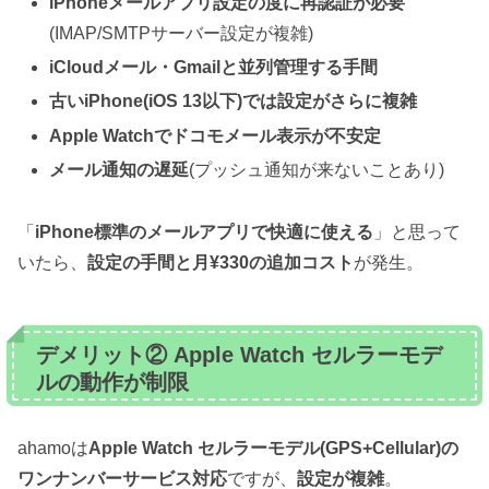
iPhoneメールアプリ設定の度に再認証が必要
(IMAP/SMTPサーバー設定が複雑)
iCloudメール・Gmailと並列管理する手間
古いiPhone(iOS 13以下)では設定がさらに複雑
Apple Watchでドコモメール表示が不安定
メール通知の遅延
(プッシュ通知が来ないことあり)
「
iPhone標準のメールアプリで快適に使える
」と思って
いたら、
設定の手間と月¥330の追加コスト
が発生。
デメリット② Apple Watch セルラーモデ
ルの動作が制限
ahamoは
Apple Watch セルラーモデル(GPS+Cellular)の
ワンナンバーサービス対応
ですが、
設定が複雑
。