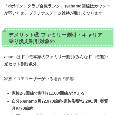
「
dポイントクラブ会員ランク
」も
ahamo回線はカウント
が弱い
ため、
プラチナステージ維持が難しく
なります。
デメリット⑥ ファミリー割引・キャリア
乗り換え割引対象外
ahamoは
ドコモ本家のファミリー割引(みんなドコモ割)・
光セット割対象外
。
家族ドコモユーザーがいる場合の影響:
家族2-3回線で割引¥1,100/回線が消える
自分のahamo月¥2,970節約-家族影響¥2,200/月=実質
月¥770節約