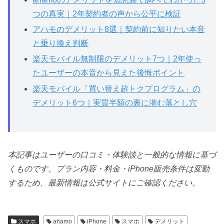
つの真実｜2年契約者の声から公平に検証
アハモのデメリット8選｜契約前に知りたい本音
と乗り換え判断
楽天モバイル無制限のデメリット7つ｜2年使っ
たユーザーの本音から見えた後悔ポイント
楽天モバイル「買い替え超トクプログラム」の
デメリット6つ｜実質半額の裏に潜む落とし穴
本記事はユーザーの口コミ・体験談と一般的な情報に基づ
くものです。プラン内容・料金・iPhone販売条件は変動
するため、最新情報は公式サイトにご確認ください。
スマホ
ahamo
iPhone
スマホ
デメリット