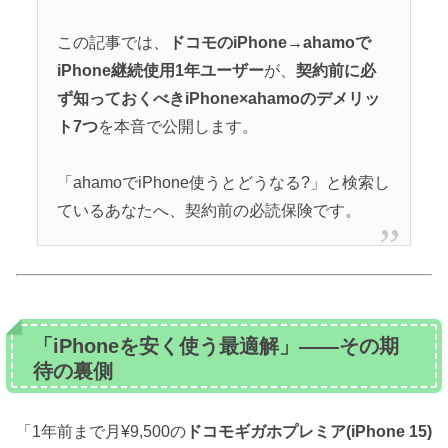
この記事では、
ドコモのiPhone→ahamoで
iPhone継続使用1年ユーザー
が、
契約前に必
ず知っておくべきiPhone×ahamoのデメリッ
ト7つ
を本音で公開します。
「ahamoでiPhone使うとどうなる?」と検索し
ているあなたへ、契約前の必読保険です。
「iPhoneを安く使う最適解」——その期
待の裏側
「1年前まで月¥9,500の
ドコモギガホプレミア(iPhone 15)