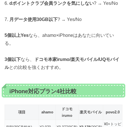
6.
dポイントクラブ会員ランクを気にしない
? → Yes/No
7.
月データ使用30GB以下
? → Yes/No
5個以上Yes
なら、ahamo×iPhoneはあなたに向いてい
る。
3個以下
なら、
ドコモ本家irumo/楽天モバイル/UQモバイ
ル
との比較を強くおすすめ。
iPhone対応プラン4社比較
ドコモ
項目
ahamo
楽天モバイル
povo2.0
irumo
¥0+トッピ