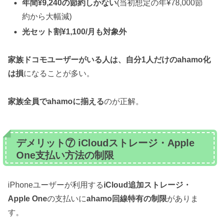
年間¥9,240の節約しかない
(当初想定の年¥78,000節
約から大幅減)
光セット割¥1,100/月も対象外
家族ドコモユーザーがいる人は、自分1人だけのahamo化
は損
になることが多い。
家族全員でahamoに揃える
のが正解。
デメリット⑦ iCloudストレージ・Apple
One支払い方法の制限
iPhoneユーザーが利用する
iCloud追加ストレージ・
Apple One
の支払いに
ahamo回線特有の制限
がありま
す。