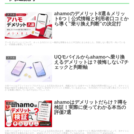
ahamoのデメリット8選＆メリッ
スマホ
ト6つ｜公式情報と利用者口コミか
ら導く”乗り換え判断”の決定打
アハモ デメリット について、ネット上の口コミと一般的な情報をもとに中立的にまとめました。失敗しない選び方・向いている
人・代替案を整理しています。
UQモバイルからahamoへ乗り換
スマホ
えるデメリットは？後悔しない7チ
ェックと判断軸
※本ページはアフィリエイトプログラムによる広告を含みます。掲載されている各サービス 商品の利用や購入によって、当サイトに
収益が発生する場合があります。 UQから ahamo デメリット と検索しているあなたは、 今のUQモバイルから乗り換えていいかどう
か を慎重に検討しているのではないでしょうか。
ahamoはデメリットだらけ？噂を
スマホ
検証！実際に使ってわかる本当の
評価7選
※本ページはアフィリエイトプログラムによる広告を含みます。掲載されている各サービス 商品の利用や購入によって、当サイトに
収益が発生する場合があります。 ahamo デメリットだらけ と検索しているあなたは、 SNSや口コミで ahamoは思…