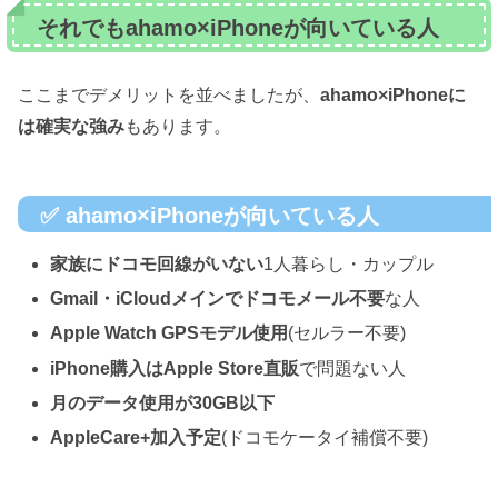
それでもahamo×iPhoneが向いている人
ここまでデメリットを並べましたが、
ahamo×iPhoneに
は確実な強み
もあります。
✅ ahamo×iPhoneが向いている人
家族にドコモ回線がいない
1人暮らし・カップル
Gmail・iCloudメインでドコモメール不要
な人
Apple Watch GPSモデル使用
(セルラー不要)
iPhone購入はApple Store直販
で問題ない人
月のデータ使用が30GB以下
AppleCare+加入予定
(ドコモケータイ補償不要)