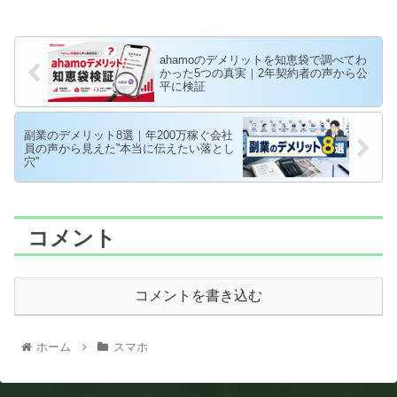
ahamoのデメリットを知恵袋で調べてわ
かった5つの真実｜2年契約者の声から公
平に検証
副業のデメリット8選｜年200万稼ぐ会社
員の声から見えた”本当に伝えたい落とし
穴”
コメント
コメントを書き込む
ホーム
スマホ