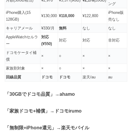
月額(30GB相当)
¥2,970
¥3,377(9GB)
¥2,178
(20GB)
ング
iPhone購入(15
iPhone販
¥130,000
¥118,000
¥122,800
128GB)
売なし
キャリアメール
¥330/月
無料
なし
なし
AppleWatchセルラ
対応
対応
対応
非対応
ー
(¥550)
ドコモケータイ補
×
○
×
×
償
家族割対象
×
○
×
×
回線品質
ドコモ
ドコモ
楽天/au
au
「30GBでドコモ品質」→ahamo
「家族ドコモ+補償」→ドコモirumo
「無制限+iPhone還元」→楽天モバイル