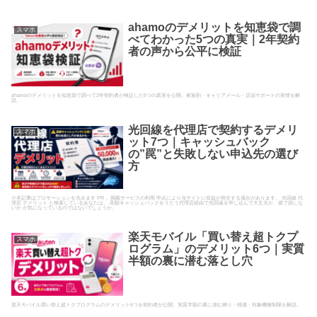
ahamoのデメリットを知恵袋で調
スマホ
べてわかった5つの真実｜2年契約
者の声から公平に検証
ahamoのデメリットを知恵袋で調べて2年契約者が検証した5つの真実を公開。家族割・キャリアメール・店頭サポートの実情を解
説。
光回線を代理店で契約するデメリ
スマホ
ット7つ｜キャッシュバック
の”罠”と失敗しない申込先の選び
方
※本記事はプロモーションを含みます PR 。掲載サービスの利用 申込により当サイトに収益が発生する場合があります。 光回線 代
理店 デメリット と検索しているあなたは、 高額キャッシュバックをうたう代理店経由で光回線を申し込んで大丈夫か、後で損しな
いか が気になっているのではないでしょうか。
楽天モバイル「買い替え超トクプ
スマホ
ログラム」のデメリット6つ｜実質
半額の裏に潜む落とし穴
楽天モバイル買い替え超トクプログラムのデメリット6つを契約者が公開。実質半額の裏に潜む縛り・残債・対象機種制限を解説。