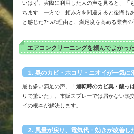
いはず。実際に利用した人の声を見ると、
「
ちます。一方で、頼み方を間違えると後悔も
と感じた7つの理由と、満足度を高める業者の
エアコンクリーニングを頼んでよかった
1. 奥のカビ・ホコリ・ニオイが一気に
最も多い満足の声。「
運転時のカビ臭・酸っ
りで驚いた」。市販スプレーでは届かない熱
イの根本が解決します。
2. 風量が戻り、電気代・効きが改善し