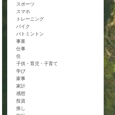
スポーツ
スマホ
トレーニング
バイク
バトミントン
事業
仕事
住
子供・育児・子育て
学び
家事
家計
感想
投資
推し