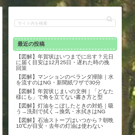
最近の投稿
【図解】年賀状はいつまでに出す？元日
に届く目安は12月25日・遅れた時の挽
回策
【図解】マンションのベランダ掃除｜水
を流すのはNG・新聞紙ワザで30分
【図解】年賀状じまいの文例｜「どなた
様にも」で角を立てない書き方と型
【図解】灯油をこぼしたときの対処｜吸
う→洗剤で拭く→換気・水拭きはNG
【図解】石油ストーブはいつから？朝晩
10℃が目安・去年の灯油は使わない