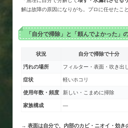
「無理に自分で分解して
壊す・水漏れさせる
解は故障の原因になりがち。プロに任せたこ
「自分で掃除」と「頼んでよかった」
状況
自分で掃除で十分
汚れの場所
フィルター・表面・吹き出
症状
軽いホコリ
使用年数・頻度
新しい・こまめに掃除
家族構成
―
→
表面は自分で、内部のカビ・ニオイ・効き