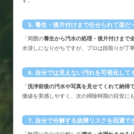
す。
5. 養生・後片付けまで任せられて楽だ
「周囲の
養生から汚水の処理・後片付けまで
水浸しになりがちですが、プロは段取りが丁
6. 自分では見えない汚れを可視化して
「
洗浄前後の汚水や写真を見せてくれて納得
価値を実感しやすく、次の掃除時期の目安に
7. 自分で分解する故障リスクを回避で