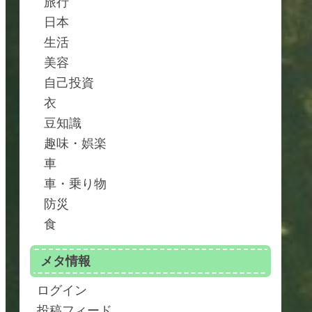
旅行
日本
生活
美容
自己投資
衣
豆知識
趣味・娯楽
車
車・乗り物
防災
食
メタ情報
ログイン
投稿フィード