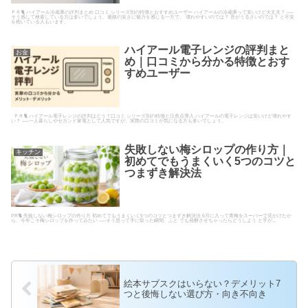
ＰＲ🐈 ハイアール冷蔵庫の評判まとめ 口コミ シリーズ別の特徴とおすすめユーザー ハイアールの冷蔵庫って安いけど大丈夫？ ──
そう感じて検索している方は多いでしょう。価格の安さに魅力を感じる一方で、 壊れやすいのでは？ 音がうるさいのでは？ と不安
を抱いている人もいます。
ハイアール電子レンジの評判まと
お金
め｜口コミから分かる特徴とおす
すめユーザー
ＰＲ🐈 ハイアール電子レンジの評判はどう？口コミ シリーズ別の特徴と注意点導入 ハイアールの電子レンジは安いけど壊れやす
い？ ──一人暮らしやセカンド家電として人気ですが、実際の口コミが気になる方も多いでしょう。
失敗しない梅シロップの作り方｜
キッチン
初めてでもうまくいく5つのコツと
つまずき解決法
PR🐈 失敗しない梅シロップの作り方 初めてでもうまくいく5つのコツとつまずき解決法 6月に入って青梅をスーパーで見かけたか
ら、今年こそ梅シロップを作ってみたい ──そう思って手に取った瞬間、ふと でも発酵させちゃったらどうしよう と手が…
絵本サブスクはいらない？デメリット7
つと後悔しない選び方・向き不向き