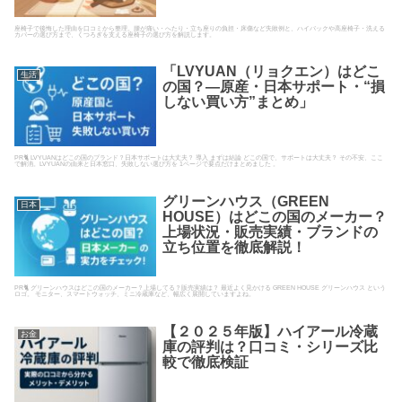
座椅子で後悔した理由を口コミから整理。腰が痛い・へたり・立ち座りの負担・床傷など失敗例と、ハイバックや高座椅子・洗える
カバーの選び方まで、くつろぎを支える座椅子の選び方を解説します。
「LVYUAN（リョクエン）はどこ
生活
の国？—原産・日本サポート・“損
しない買い方”まとめ」
PR🐈 LVYUANはどこの国のブランド？日本サポートは大丈夫？ 導入 まずは結論 どこの国で、サポートは大丈夫？ その不安、ここ
で解消。LVYUANの由来と日本窓口、失敗しない選び方を 1ページで要点だけまとめました 。
グリーンハウス（GREEN
日本
HOUSE）はどこの国のメーカー？
上場状況・販売実績・ブランドの
立ち位置を徹底解説！
PR🐈 グリーンハウスはどこの国のメーカー？上場してる？販売実績は？ 最近よく見かける GREEN HOUSE グリーンハウス という
ロゴ。 モニター、スマートウォッチ、ミニ冷蔵庫など、幅広く展開していますよね。
【２０２５年版】ハイアール冷蔵
お金
庫の評判は？口コミ・シリーズ比
較で徹底検証