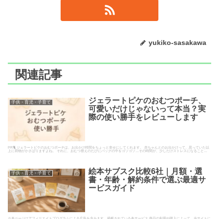
yukiko-sasakawa
関連記事
ジェラートピケのおむつポーチ、
子供・育児・子育て
可愛いだけじゃないって本当？実
際の使い勝手をレビューします
PR🐈 ジェラートピケのおむつポーチは、お出かけ時間をちょっと幸せにしてくれます。 赤ちゃんとのお出かけって、思っていた以
上に荷物がかさばりますよね。 それに、おむつ替えのたびにバッグの中をゴソゴソ…その時間が、少しだけストレスになること…
絵本サブスク比較6社｜月額・選
子供・育児・子育て
書・年齢・解約条件で選ぶ最適サ
ービスガイド
※本ページはアフィリエイトプログラムによる広告を含みます。掲載されている各サービス 商品の利用や購入によって、当サイトに