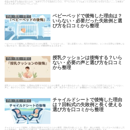
収益が発生する場合があります。 絵本サブスクを始めたいけど、サービスがいくつもあってどれが良いか分からない…… と検索さ
れた方も多いのではないでしょうか。
ベビーベッドで後悔した理由は？
子供・育児・子育て
いらない・必要だった失敗例と選
び方を口コミから整理
ベビーベッドで後悔した理由を口コミから整理。「いらなかった」「逆に必要だった」両方の失敗例と、レンタル活用など後悔しな
い選び方まで、購入前に知っておきたい判断材料をまとめます。
授乳クッションは後悔する？いら
子供・育児・子育て
ない・必要の声と選び方を口コミ
から整理
授乳クッションで後悔した理由を先輩ママの口コミから整理。あまり使わなかった・他のクッションで代用できたなど「いらない」
声と、体がラクになる・授乳が安定するなど「必要」な声、高さやへたりにくさ・多機能タイプの選び方まで解説します。
チャイルドシートで後悔した理由
子供・育児・子育て
は？回転式の失敗例と長く使える
選び方を口コミから整理
チャイルドシートで後悔した理由を先輩ママの口コミから整理。回転式の使いにくさ・重さ・車との相性・ロングユースの落とし穴
など失敗例と、新生児からの選び方、ISOFIXや取り付けやすさのチェックまで、失敗しない選び方を解説します。