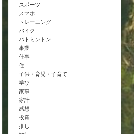
スポーツ
スマホ
トレーニング
バイク
バトミントン
事業
仕事
住
子供・育児・子育て
学び
家事
家計
感想
投資
推し