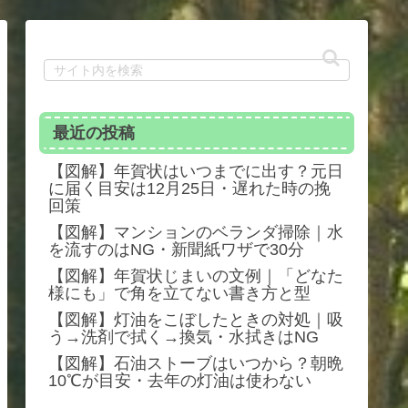
最近の投稿
【図解】年賀状はいつまでに出す？元日
に届く目安は12月25日・遅れた時の挽
回策
【図解】マンションのベランダ掃除｜水
を流すのはNG・新聞紙ワザで30分
【図解】年賀状じまいの文例｜「どなた
様にも」で角を立てない書き方と型
【図解】灯油をこぼしたときの対処｜吸
う→洗剤で拭く→換気・水拭きはNG
【図解】石油ストーブはいつから？朝晩
10℃が目安・去年の灯油は使わない