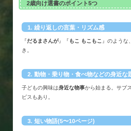
2歳向け選書のポイント5つ
1. 繰り返しの言葉・リズム感
『
だるまさんが
』『
もこ もこもこ
』のような
き。
2. 動物・乗り物・食べ物などの身近な
子どもの興味は
身近な物事
から始まる。サブ
ビスもあり。
3. 短い物語(5〜10ページ)