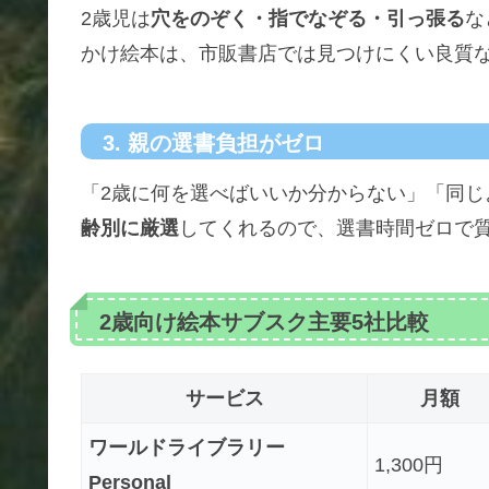
2歳児は
穴をのぞく・指でなぞる・引っ張る
な
かけ絵本は、市販書店では見つけにくい良質
3. 親の選書負担がゼロ
「2歳に何を選べばいいか分からない」「同じ
齢別に厳選
してくれるので、選書時間ゼロで
2歳向け絵本サブスク主要5社比較
サービス
月額
ワールドライブラリー
1,300円
Personal