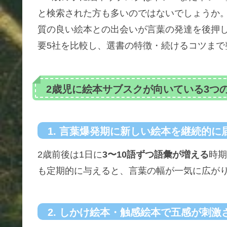
と検索された方も多いのではないでしょうか。
質の良い絵本との出会いが言葉の発達を後押
要5社を比較し、選書の特徴・続けるコツまで
2歳児に絵本サブスクが向いている3つ
1. 言葉爆発期に新しい絵本を継続的に
2歳前後は1日に
3〜10語ずつ語彙が増える
時期
も定期的に与えると、言葉の幅が一気に広が
2. しかけ絵本・触感絵本で五感が刺激