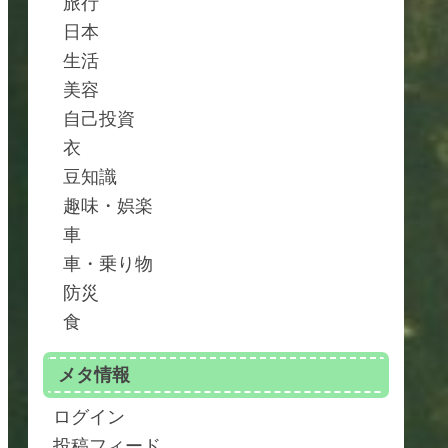
旅行
日本
生活
美容
自己投資
衣
豆知識
趣味・娯楽
車
車・乗り物
防災
食
メタ情報
ログイン
投稿フィード