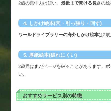
2歳の集中力は短い。
最後まで聞ける長さ
の絵
4. しかけ絵本(穴・引っ張り・回す)
ワールドライブラリーの海外しかけ絵本
は2
5. 厚紙絵本(破れにくい)
2歳児はまだページを破ることがあります。
ボ
い。
おすすめサービス別の特徴