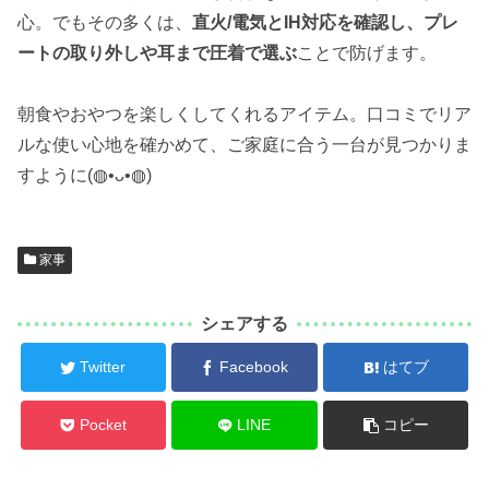
心。でもその多くは、
直火/電気とIH対応を確認し、プレ
ートの取り外しや耳まで圧着で選ぶ
ことで防げます。
朝食やおやつを楽しくしてくれるアイテム。口コミでリア
ルな使い心地を確かめて、ご家庭に合う一台が見つかりま
すように(◍•ᴗ•◍)
家事
シェアする
Twitter
Facebook
はてブ
Pocket
LINE
コピー