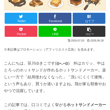
Twitter
Facebook
はてブ
Pocket
LINE
コピー
2026.07.03
2026.06.28
※本記事はプロモーション（アフィリエイト広告）を含みます。
こんにちは、笹川ゆきこです(◍•ᴗ•◍) 外はカリッ、中は
とろっのホットサンドが作れるホットサンドメーカー。楽
しい一方で「結局使わなくなった」「洗いにくくて後悔」
という声もあり、買うか迷いますよね。我が家も朝食やお
やつで活躍しています。
この記事では、口コミでよく挙がる
ホットサンドメーカー