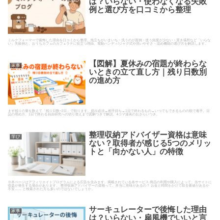
は？いらない・使わなくなる失敗
例と選び方を口コミから整理
ミルクフォーマーで後悔した理由を口コミから整理。泡立ちがいまいち・洗うのが面倒・使う頻度が少ない・置き場所など「いらな
い」失敗例と、おうちカフェのカフェラテに役立つ理由、電動ハンディ/ジャグ式や洗いやすさ・温め機能の選び方を解説します。
【図解】夏休みの宿題が終わらな
家事
いときの立て直し方｜残り日数別
の進め方
まず残りの量を数えて「残り日数−2日」で割ります。提出必須→相手待ち→1日で終わるもの→いつでもできるものの順で着手。日
誌の埋め方、1日で終わる自由研究への切り替えまで図解つきで解説。4コマ漫画のおさらいつき。
整理収納アドバイザー資格は意味
学び
ない？取得者が感じる5つのメリッ
トと「向かない人」の特徴
※本ページはアフィリエイトプログラムによる広告を含みます。掲載されている各サービス 商品の利用や購入によって、当サイトに
収益が発生する場合があります。 整理収納アドバイザーの資格って、本当に意味があるの？ お金と時間をかけて取る価値があるか
不安…… と検索された方も多いのではないでしょうか。
サーキュレーターで後悔した理由
家事
は？いらない・扇風機でいいと言