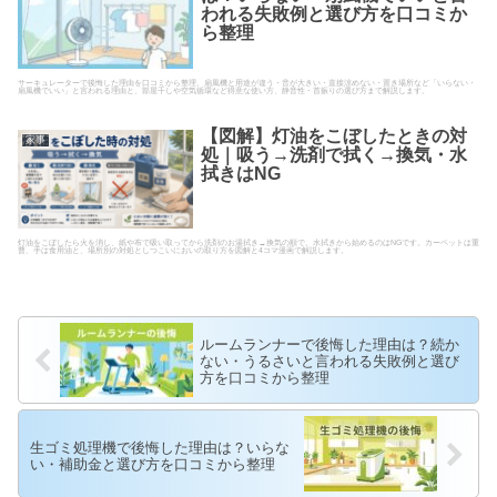
われる失敗例と選び方を口コミか
ら整理
サーキュレーターで後悔した理由を口コミから整理。扇風機と用途が違う・音が大きい・直接涼めない・置き場所など「いらない・
扇風機でいい」と言われる理由と、部屋干しや空気循環など得意な使い方、静音性・首振りの選び方まで解説します。
【図解】灯油をこぼしたときの対
家事
処｜吸う→洗剤で拭く→換気・水
拭きはNG
灯油をこぼしたら火を消し、紙や布で吸い取ってから洗剤のお湯拭き→換気の順で。水拭きから始めるのはNGです。カーペットは重
曹、手は食用油と、場所別の対処としつこいにおいの取り方を図解と4コマ漫画で解説します。
ルームランナーで後悔した理由は？続か
ない・うるさいと言われる失敗例と選び
方を口コミから整理
生ゴミ処理機で後悔した理由は？いらな
い・補助金と選び方を口コミから整理