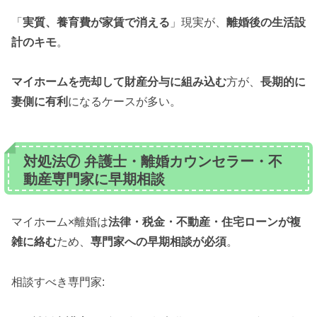
「
実質、養育費が家賃で消える
」現実が、
離婚後の生活設
計のキモ
。
マイホームを売却して財産分与に組み込む
方が、
長期的に
妻側に有利
になるケースが多い。
対処法⑦ 弁護士・離婚カウンセラー・不
動産専門家に早期相談
マイホーム×離婚は
法律・税金・不動産・住宅ローンが複
雑に絡む
ため、
専門家への早期相談が必須
。
相談すべき専門家: