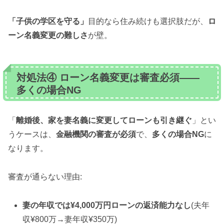
「子供の学区を守る」
目的なら住み続けも選択肢だが、
ロ
ーン名義変更の難しさ
が壁。
対処法④ ローン名義変更は審査必須——
多くの場合NG
「
離婚後、家を妻名義に変更してローンも引き継ぐ
」とい
うケースは、
金融機関の審査が必須
で、
多くの場合NG
に
なります。
審査が通らない理由:
妻の年収では¥4,000万円ローンの返済能力なし
(夫年
収¥800万→妻年収¥350万)