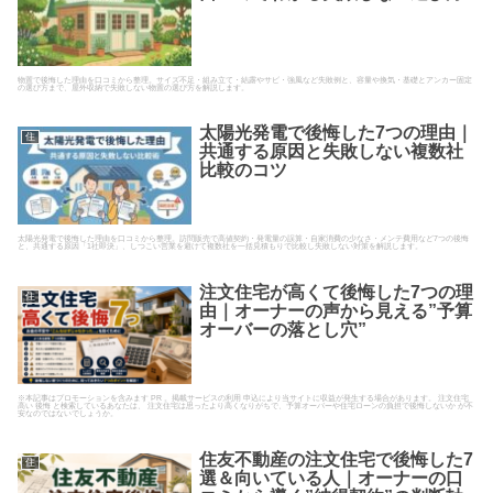
物置で後悔した理由を口コミから整理。サイズ不足・組み立て・結露やサビ・強風など失敗例と、容量や換気・基礎とアンカー固定
の選び方まで、屋外収納で失敗しない物置の選び方を解説します。
太陽光発電で後悔した7つの理由｜
住
共通する原因と失敗しない複数社
比較のコツ
太陽光発電で後悔した理由を口コミから整理。訪問販売で高値契約・発電量の誤算・自家消費の少なさ・メンテ費用など7つの後悔
と、共通する原因「1社即決」、しつこい営業を避けて複数社を一括見積もりで比較し失敗しない対策を解説します。
注文住宅が高くて後悔した7つの理
住
由｜オーナーの声から見える”予算
オーバーの落とし穴”
※本記事はプロモーションを含みます PR 。掲載サービスの利用 申込により当サイトに収益が発生する場合があります。 注文住宅
高い 後悔 と検索しているあなたは、 注文住宅は思ったより高くなりがちで、予算オーバーや住宅ローンの負担で後悔しないか が不
安なのではないでしょうか。
住友不動産の注文住宅で後悔した7
住
選＆向いている人｜オーナーの口