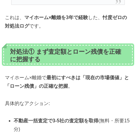
これは、
マイホーム×離婚を3年で経験
した、
忖度ゼロの
対処法ログ
です。
対処法① まず査定額とローン残債を正確
に把握する
マイホーム×離婚で
最初にすべきは「現在の市場価値」と
「ローン残債」の正確な把握
。
具体的なアクション:
不動産一括査定で3-5社の査定額を取得
(無料・所要15
分)