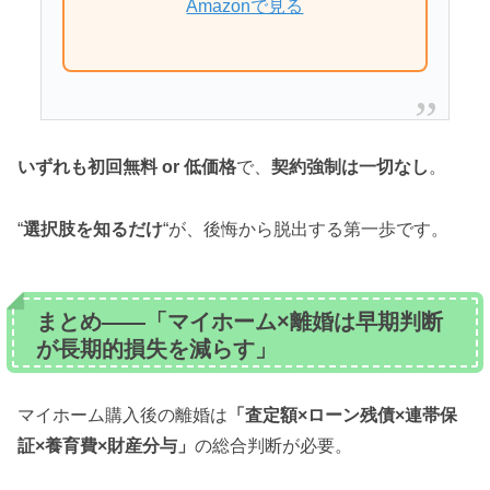
Amazonで見る
いずれも初回無料 or 低価格
で、
契約強制は一切なし
。
“
選択肢を知るだけ
“が、後悔から脱出する第一歩です。
まとめ——「マイホーム×離婚は早期判断
が長期的損失を減らす」
マイホーム購入後の離婚は
「査定額×ローン残債×連帯保
証×養育費×財産分与」
の総合判断が必要。