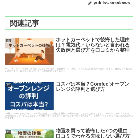
yukiko-sasakawa
関連記事
ホットカーペットで後悔した理由
住
は？電気代・いらないと言われる
失敗例と選び方を口コミから整理
ホットカーペットで後悔した理由を口コミから整理。電気代や「いらない」と言われる失敗例の中身と、サイズ・機能など後悔しな
い選び方まで、購入前に知っておきたい判断材料をまとめます。
コスパは本当？Comfee’オーブン
住
レンジの評判と選び方
PR🐈 Comfee’オーブンレンジの評判と失敗しない選び方 最初に一番知りたいことからお伝えします。 Comfee’のオーブンレンジ
は“価格に対してできることが多い”実用機 です。温めや日常使いなら十分という声が多く、 容量やフラット庫内 で選ぶと満足度が上
がります。
物置を買って後悔した7つの理由｜
住
口コミでわかる失敗しない選び方