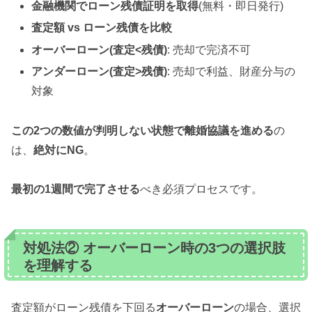
金融機関でローン残債証明を取得
(無料・即日発行)
査定額 vs ローン残債を比較
オーバーローン(査定<残債)
: 売却で完済不可
アンダーローン(査定>残債)
: 売却で利益、財産分与の
対象
この2つの数値が判明しない状態で離婚協議を進める
の
は、
絶対にNG
。
最初の1週間で完了させる
べき必須プロセスです。
対処法② オーバーローン時の3つの選択肢
を理解する
査定額がローン残債を下回る
オーバーローン
の場合、選択