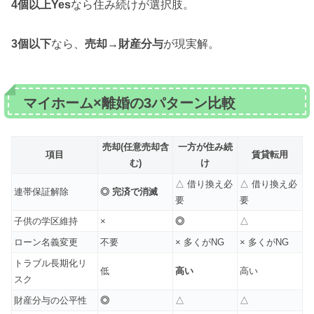
4個以上Yes
なら住み続けが選択肢。
3個以下
なら、
売却→財産分与
が現実解。
マイホーム×離婚の3パターン比較
売却(任意売却含
一方が住み続
項目
賃貸転用
む)
け
△ 借り換え必
△ 借り換え必
連帯保証解除
◎ 完済で消滅
要
要
子供の学区維持
×
◎
△
ローン名義変更
不要
× 多くがNG
× 多くがNG
トラブル長期化リ
低
高い
高い
スク
財産分与の公平性
◎
△
△