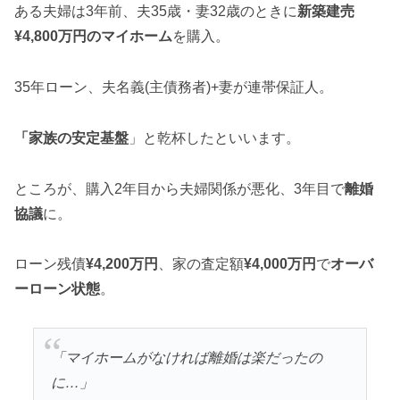
ある夫婦は3年前、夫35歳・妻32歳のときに
新築建売
¥4,800万円のマイホーム
を購入。
35年ローン、夫名義(主債務者)+妻が連帯保証人。
「家族の安定基盤
」と乾杯したといいます。
ところが、購入2年目から夫婦関係が悪化、3年目で
離婚
協議
に。
ローン残債
¥4,200万円
、家の査定額
¥4,000万円
で
オーバ
ーローン状態
。
「マイホームがなければ離婚は楽だったの
に…」