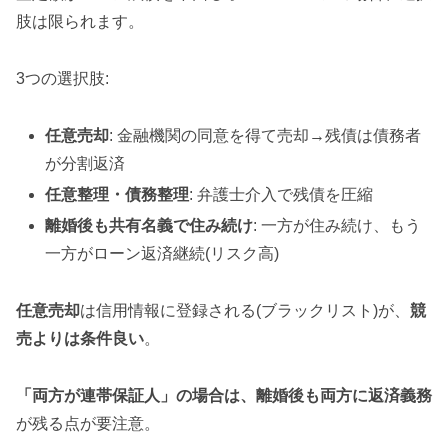
肢は限られます。
3つの選択肢:
任意売却
: 金融機関の同意を得て売却→残債は債務者
が分割返済
任意整理・債務整理
: 弁護士介入で残債を圧縮
離婚後も共有名義で住み続け
: 一方が住み続け、もう
一方がローン返済継続(リスク高)
任意売却
は信用情報に登録される(ブラックリスト)が、
競
売よりは条件良い
。
「両方が連帯保証人」の場合は、離婚後も両方に返済義務
が残る点が要注意。