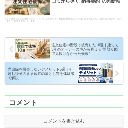
コミから導く”納得契約”の判断軸
住友 不動産 注文住宅 後悔 について、ネット上の口コミと一般的な情報をもとに中立的にまとめました。失敗しない選び方・向いて
いる人・代替案を整理しています。
注文住宅の階段で後悔した10選｜建てて
3年のオーナーの声から見える”間取り図
で見抜けなかった失敗”
光回線を撤去しないデメリット5選｜引
越し後そのまま放置の落とし穴を体験談
で解説
コメント
コメントを書き込む