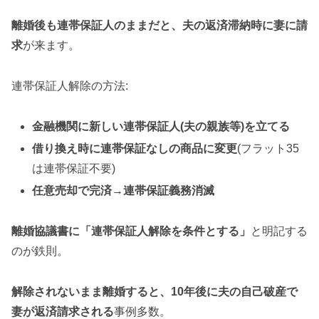
離婚後も連帯保証人のままだと、夫の返済滞納時に妻に請
求
が来ます。
連帯保証人解除の方法:
金融機関に新しい連帯保証人(夫の親族等)を立てる
借り換え時に連帯保証なしの商品に変更
(フラット35
は連帯保証不要)
任意売却で完済→連帯保証義務消滅
離婚協議書に「連帯保証人解除を条件とする」
と明記する
のが鉄則。
解除されないまま離婚すると、10年後に夫の自己破産で
妻が返済請求される
事例多数。