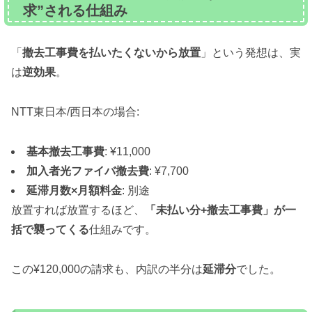
求”される仕組み
「
撤去工事費を払いたくないから放置
」という発想は、実
は
逆効果
。
NTT東日本/西日本の場合:
基本撤去工事費
: ¥11,000
加入者光ファイバ撤去費
: ¥7,700
延滞月数×月額料金
: 別途
放置すれば放置するほど、
「未払い分+撤去工事費」が一
括で襲ってくる
仕組みです。
この¥120,000の請求も、内訳の半分は
延滞分
でした。