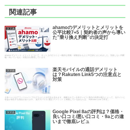
関連記事
ahamoのデメリットとメリットを
スマホ
公平比較7+5｜契約者の声から導い
た”乗り換え判断”の決定打
ahamo デメリット メリット について、ネット上の口コミと一般的な情報・経験談をもとに中立的にまとめました。失敗しない判断
軸・向いている人・対処法を整理しています。
楽天モバイルの通話デメリット
スマホ
は？Rakuten Link5つの注意点と
対策
※本ページはアフィリエイトプログラムによる広告を含みます。掲載されている各サービス 商品の利用や購入によって、当サイトに
収益が発生する場合があります。 楽天モバイル 通話 デメリット と検索しているあなたは、 Rakuten Linkで本当…
Google Pixel 8aの評判は？価格・
スマホ
良い口コミ/悪い口コミ・9aとの違
いまで徹底レビュ