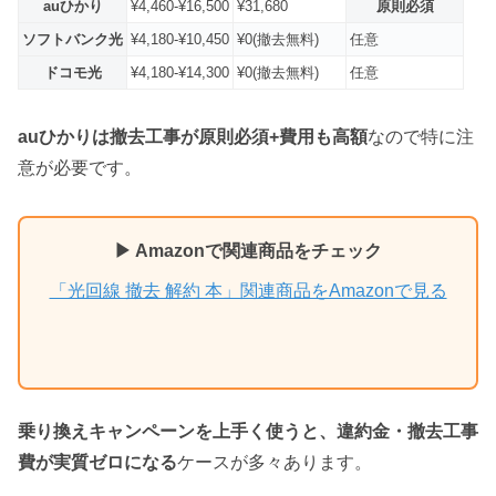
auひかり
¥4,460-¥16,500
¥31,680
原則必須
ソフトバンク光
¥4,180-¥10,450
¥0(撤去無料)
任意
ドコモ光
¥4,180-¥14,300
¥0(撤去無料)
任意
auひかりは撤去工事が原則必須+費用も高額
なので特に注
意が必要です。
▶ Amazonで関連商品をチェック
「光回線 撤去 解約 本」関連商品をAmazonで見る
乗り換えキャンペーンを上手く使うと、違約金・撤去工事
費が実質ゼロになる
ケースが多々あります。