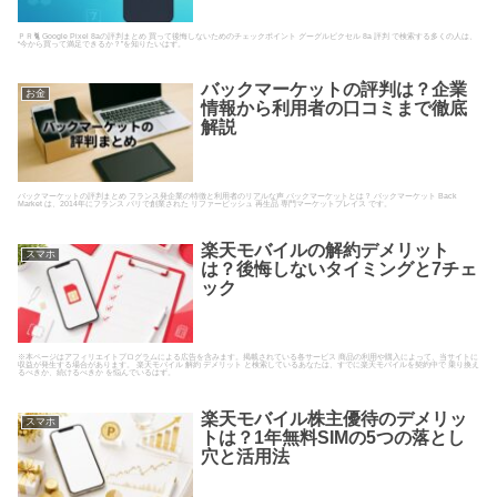
ＰＲ🐈 Google Pixel 8aの評判まとめ 買って後悔しないためのチェックポイント グーグルピクセル 8a 評判 で検索する多くの人は、
“今から買って満足できるか？”を知りたいはず。
バックマーケットの評判は？企業
お金
情報から利用者の口コミまで徹底
解説
バックマーケットの評判まとめ フランス発企業の特徴と利用者のリアルな声 バックマーケットとは？ バックマーケット Back
Market は、2014年にフランス パリで創業された リファービッシュ 再生品 専門マーケットプレイス です。
楽天モバイルの解約デメリット
スマホ
は？後悔しないタイミングと7チェ
ック
※本ページはアフィリエイトプログラムによる広告を含みます。掲載されている各サービス 商品の利用や購入によって、当サイトに
収益が発生する場合があります。 楽天モバイル 解約 デメリット と検索しているあなたは、すでに楽天モバイルを契約中で 乗り換え
るべきか、続けるべきか を悩んでいるはず。
楽天モバイル株主優待のデメリッ
スマホ
トは？1年無料SIMの5つの落とし
穴と活用法