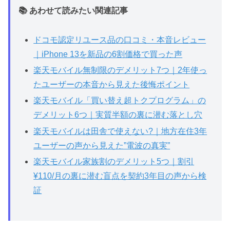
📚 あわせて読みたい関連記事
ドコモ認定リユース品の口コミ・本音レビュー
｜iPhone 13を新品の6割価格で買った声
楽天モバイル無制限のデメリット7つ｜2年使っ
たユーザーの本音から見えた後悔ポイント
楽天モバイル「買い替え超トクプログラム」の
デメリット6つ｜実質半額の裏に潜む落とし穴
楽天モバイルは田舎で使えない?｜地方在住3年
ユーザーの声から見えた”電波の真実”
楽天モバイル家族割のデメリット5つ｜割引
¥110/月の裏に潜む盲点を契約3年目の声から検
証