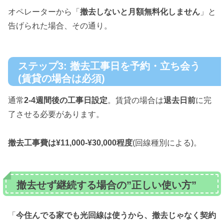
オペレーターから「
撤去しないと月額無料化しません
」と
告げられた場合、その通り。
ステップ3: 撤去工事日を予約・立ち会う
(賃貸の場合は必須)
通常
2-4週間後の工事日設定
。賃貸の場合は
退去日前
に完
了させる必要があります。
撤去工事費は¥11,000-¥30,000程度
(回線種別による)。
撤去せず継続する場合の”正しい使い方”
「
今住んでる家でも光回線は使うから、撤去じゃなく契約