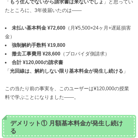
「
もう住んでないから請求書は来ないでしょ
」と思ってい
たところに、3年後届いたのは——
未払い基本料金 ¥72,600
（月¥5,500×24ヶ月+遅延損害
金）
強制解約手数料 ¥19,800
撤去工事費用 ¥28,600
（プロバイダ側請求）
合計 ¥120,000の請求書
「
光回線は、解約しない限り基本料金が発生し続ける
」
この当たり前の事実を、このユーザーは¥120,000の授業
料で学ぶことになりました——。
デメリット① 月額基本料金が発生し続け
る