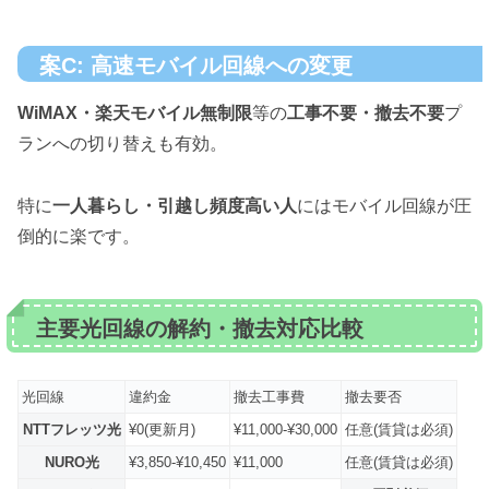
案C: 高速モバイル回線への変更
WiMAX・楽天モバイル無制限
等の
工事不要・撤去不要
プ
ランへの切り替えも有効。
特に
一人暮らし・引越し頻度高い人
にはモバイル回線が圧
倒的に楽です。
主要光回線の解約・撤去対応比較
光回線
違約金
撤去工事費
撤去要否
NTTフレッツ光
¥0(更新月)
¥11,000-¥30,000
任意(賃貸は必須)
NURO光
¥3,850-¥10,450
¥11,000
任意(賃貸は必須)