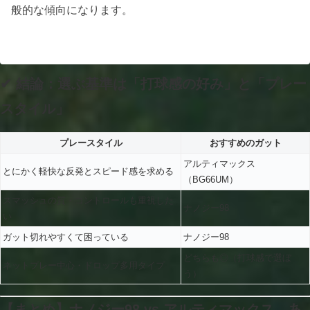
般的な傾向になります。
✔ 結論：選ぶ基準は「打球感の好み」と「プレー
スタイル」
プレースタイル
おすすめのガット
アルティマックス
とにかく軽快な反発とスピード感を求める
（BG66UM）
スマッシュの質・コントロールも重視した
ナノジー98
い
ガット切れやすくて困っている
ナノジー98
どちらも◎（打球感で選ぼ
ネットプレー中心・ドロップ多用タイプ
う）
【まとめ】ナノジー98 vs アルティマックス、あ