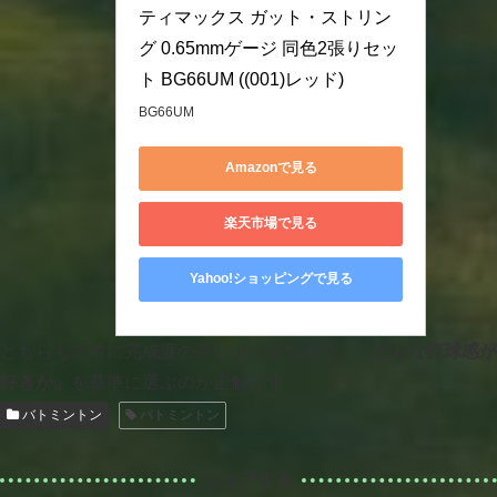
ティマックス ガット・ストリン
グ 0.65mmゲージ 同色2張りセッ
ト BG66UM ((001)レッド)
BG66UM
Amazonで見る
楽天市場で見る
Yahoo!ショッピングで見る
どちらも非常に完成度の高いガットなので、
「どんな打球感が
好きか」
を基準に選ぶのが正解です！
バトミントン
バトミントン
シェアする