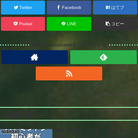
Twitter
Facebook
はてブ
Pocket
LINE
コピー
yukiko-sasakawaをフォローする
yukiko-sasakawa
関連記事
意外と競技人口が多い！初心者のた
バトミントン
めのバドミントンのコツをまとめて