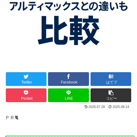
Twitter
Facebook
はてブ
Pocket
LINE
コピー
2026.07.28
2025.08.14
ＰＲ🐈