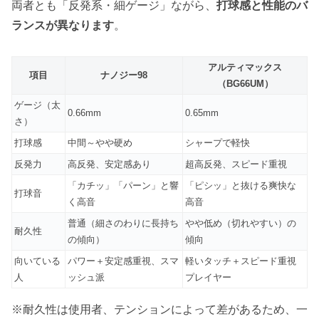
両者とも「反発系・細ゲージ」ながら、
打球感と性能のバ
ランスが異なります
。
アルティマックス
項目
ナノジー98
（BG66UM）
ゲージ（太
0.66mm
0.65mm
さ）
打球感
中間～やや硬め
シャープで軽快
反発力
高反発、安定感あり
超高反発、スピード重視
「カチッ」「パーン」と響
「ピシッ」と抜ける爽快な
打球音
く高音
高音
普通（細さのわりに長持ち
やや低め（切れやすい）の
耐久性
の傾向）
傾向
向いている
パワー＋安定感重視、スマ
軽いタッチ＋スピード重視
人
ッシュ派
プレイヤー
※耐久性は使用者、テンションによって差があるため、一