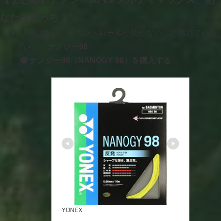
なたはどっち？
「飛ばない」「コントロールが効かない」と感じている
なら →
ナノジー98
🟡 ナノジー98（NANOGY 98）を購入する
YONEX