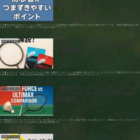
みた
ＰＲ🐈 初心者のためのバドミントン上達法 バトミントンは日本国内でも数百万人がプレーする 人気のスポーツ です。 体育の授業や友人に誘
われたりと、一度はラケットを握ったことがある人も多いでしょう。
エアロバイトとエアロバイトブース
バトミントン
トの違いとは？どちらが自分に合う
か徹底解説！
ＰＲ🐈 エアロバイトとエアロバイトブーストの違いを解説！ バドミントンを本格的に楽しむ中で、ガット ストリング の選び方はプレーに大き
な影響を与えます。今回は人気のYONEX製ストリング エアロバイト AEROBITE と エアロバイトブ…
【徹底比較】BG66フォースとアルテ
バトミントン
ィマックスの違いとは？実際の使用
感を解説！
ＰＲ🐈 BG66フォースとアルティマックス、何が違うの？ バドミントンガット選びで迷っている方にとって、 BG66フォース と アルティマッ
クス BG66アルティマックス は非常に人気のある選択肢です。
サイバーナチュラルシャープをレビ
バトミントン