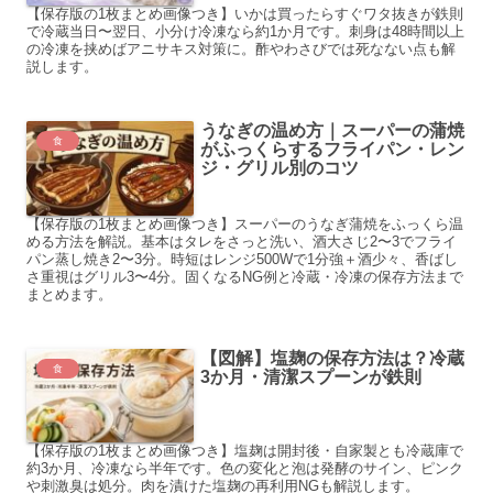
【保存版の1枚まとめ画像つき】いかは買ったらすぐワタ抜きが鉄則
で冷蔵当日〜翌日、小分け冷凍なら約1か月です。刺身は48時間以上
の冷凍を挟めばアニサキス対策に。酢やわさびでは死なない点も解
説します。
うなぎの温め方｜スーパーの蒲焼
食
がふっくらするフライパン・レン
ジ・グリル別のコツ
【保存版の1枚まとめ画像つき】スーパーのうなぎ蒲焼をふっくら温
める方法を解説。基本はタレをさっと洗い、酒大さじ2〜3でフライ
パン蒸し焼き2〜3分。時短はレンジ500Wで1分強＋酒少々、香ばし
さ重視はグリル3〜4分。固くなるNG例と冷蔵・冷凍の保存方法まで
まとめます。
【図解】塩麹の保存方法は？冷蔵
食
3か月・清潔スプーンが鉄則
【保存版の1枚まとめ画像つき】塩麹は開封後・自家製とも冷蔵庫で
約3か月、冷凍なら半年です。色の変化と泡は発酵のサイン、ピンク
や刺激臭は処分。肉を漬けた塩麹の再利用NGも解説します。