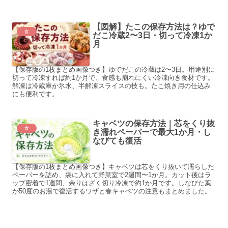
【図解】たこの保存方法は？ゆで
食
だこ冷蔵2〜3日・切って冷凍1か
月
【保存版の1枚まとめ画像つき】ゆでだこの冷蔵は2〜3日。用途別に
切って冷凍すれば約1か月で、食感も崩れにくい冷凍向き食材です。
解凍は冷蔵庫か氷水、半解凍スライスの技も。たこ焼き用の仕込み
にも便利です。
キャベツの保存方法｜芯をくり抜
食
き濡れペーパーで最大1か月・し
なびても復活
【保存版の1枚まとめ画像つき】キャベツは芯をくり抜いて濡らした
ペーパーを詰め、袋に入れて野菜室で2週間〜1か月。カット後はラ
ップ密着で1週間、余りはざく切り冷凍で約1か月です。しなびた葉
が50度のお湯で復活するワザと春キャベツの注意もまとめました。