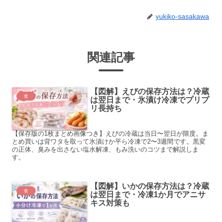
yukiko-sasakawa
関連記事
【図解】えびの保存方法は？冷蔵
食
は翌日まで・氷漬け冷凍でプリプ
リ長持ち
【保存版の1枚まとめ画像つき】えびの冷蔵は当日〜翌日が限度。ま
とめ買いは背ワタを取って氷漬けか平ら冷凍で2〜3週間です。黒変
の正体、臭みを出さない塩水解凍、もみ洗いのコツまで解説しま
す。
【図解】いかの保存方法は？冷蔵
食
は翌日まで・冷凍1か月でアニサ
キス対策も