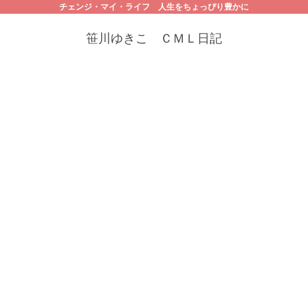
チェンジ・マイ・ライフ 人生をちょっぴり豊かに
笹川ゆきこ ＣＭＬ日記