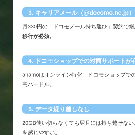
3. キャリアメール（@docomo.ne.
月330円の「ドコモメール持ち運び」契約で継
移行が必須
。
4. ドコモショップでの対面サポートが
ahamoはオンライン特化。ドコモショップでの相
高ハードル。
5. データ繰り越しなし
20GB使い切らなくても翌月には持ち越せない
を感じやすい。