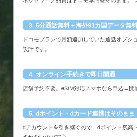
ネットワーク品質はドコモ本回線そのまま。
3. 5分通話無料＋海外91カ国データ無
ドコモプランで月額追加していた通話オプシ
設計です。
4. オンライン手続きで即日開通
店舗予約不要。eSIM対応スマホなら申込→開
5. dポイント・dカード連携はそのまま
dアカウントを引き継ぐので、dポイント残高