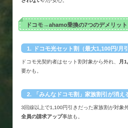
されない
のが安心。
ドコモ→ahamo乗換の7つのデメリット
1. ドコモ光セット割（最大1,100円/
ドコモ光契約者はセット割対象から外れ、
月1
要かも。
2. 「みんなドコモ割」家族割引が消え
3回線以上で1,100円引きだった家族割が対
全員の請求アップ
事故も。