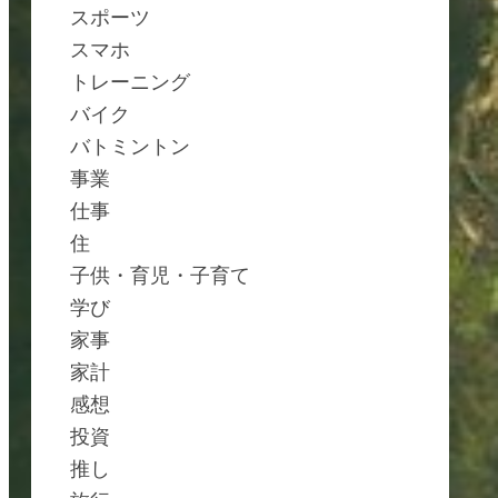
スポーツ
スマホ
トレーニング
バイク
バトミントン
事業
仕事
住
子供・育児・子育て
学び
家事
家計
感想
投資
推し