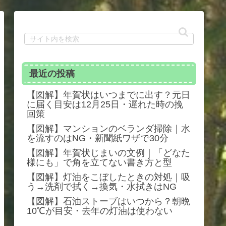
最近の投稿
【図解】年賀状はいつまでに出す？元日
に届く目安は12月25日・遅れた時の挽
回策
【図解】マンションのベランダ掃除｜水
を流すのはNG・新聞紙ワザで30分
【図解】年賀状じまいの文例｜「どなた
様にも」で角を立てない書き方と型
【図解】灯油をこぼしたときの対処｜吸
う→洗剤で拭く→換気・水拭きはNG
【図解】石油ストーブはいつから？朝晩
10℃が目安・去年の灯油は使わない