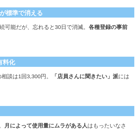
jp）が標準で消える
続可能だが、忘れると30日で消滅。
各種登録の事前
有料化
談は1回3,300円。
「店員さんに聞きたい」派
には
。
月によって使用量にムラがある人
はもったいなさ