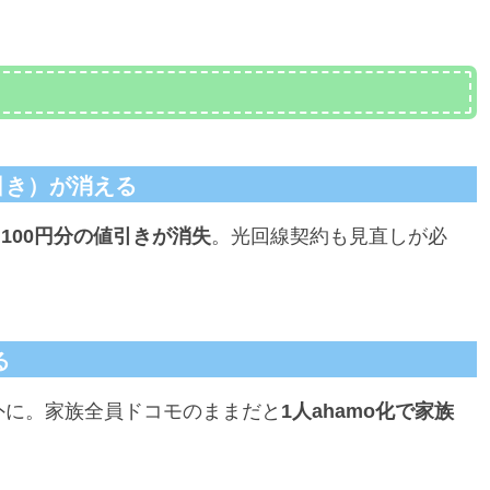
月引き）が消える
,100円分の値引きが消失
。光回線契約も見直しが必
る
象外に。家族全員ドコモのままだと
1人ahamo化で家族