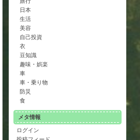
旅行
日本
生活
美容
自己投資
衣
豆知識
趣味・娯楽
車
車・乗り物
防災
食
メタ情報
ログイン
投稿フィード