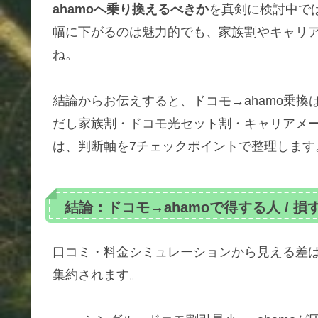
ahamoへ乗り換えるべきか
を真剣に検討中で
幅に下がるのは魅力的でも、家族割やキャリ
ね。
結論からお伝えすると、ドコモ→ahamo乗換
だし家族割・ドコモ光セット割・キャリアメ
は、判断軸を7チェックポイントで整理します
結論：ドコモ→ahamoで得する人 / 損
口コミ・料金シミュレーションから見える差
集約されます。