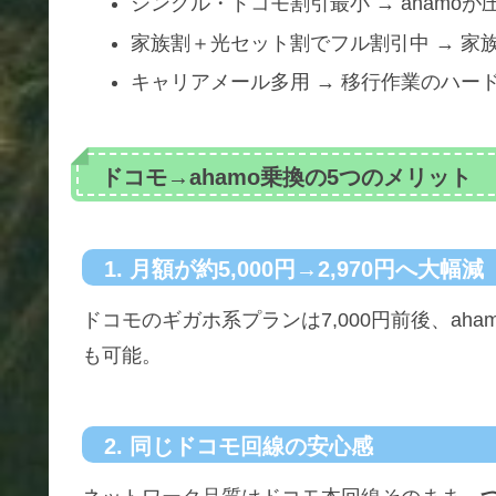
シングル・ドコモ割引最小 → ahamo
家族割＋光セット割でフル割引中 → 家族
キャリアメール多用 → 移行作業のハー
ドコモ→ahamo乗換の5つのメリット
1. 月額が約5,000円→2,970円へ大幅減
ドコモのギガホ系プランは7,000円前後、aham
も可能。
2. 同じドコモ回線の安心感