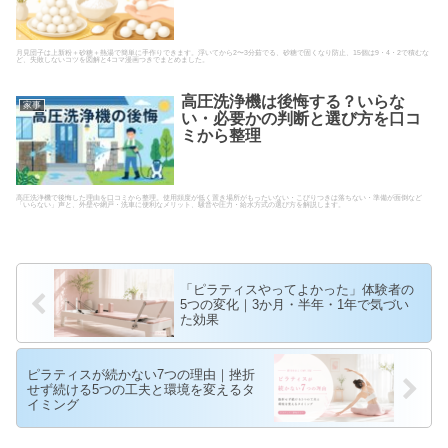
月見団子は上新粉＋砂糖＋熱湯で簡単に手作りできます。浮いてから2〜3分茹でる、砂糖で固くなり防止、15個は9・4・2で積むな
ど、失敗しないコツを図解と4コマ漫画つきでまとめました。
高圧洗浄機は後悔する？いらな
家事
い・必要かの判断と選び方を口コ
ミから整理
高圧洗浄機で後悔した理由を口コミから整理。使用頻度が低く置き場所がもったいない・こびりつきは落ちない・準備が面倒など
「いらない」声と、外壁や網戸・洗車に便利なメリット、騒音や圧力・給水方式の選び方を解説します。
「ピラティスやってよかった」体験者の
5つの変化｜3か月・半年・1年で気づい
た効果
ピラティスが続かない7つの理由｜挫折
せず続ける5つの工夫と環境を変えるタ
イミング