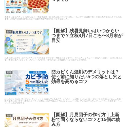
土用干しは昼の天日を合計3日ほど、夜は夜露派・取り込み派どちらでもOK。干し上がりは日数でなく皮のしわと塩のふきで見極め
ます。2026年の時期の考え方まで図解と4コマ漫画つきでまとめました。
【図解】残暑見舞いはいつからい
家事
つまで？立秋8月7日ごろ〜8月末が
目安
残暑見舞いは立秋（8月7日ごろ）から8月末までが目安。判断は届く日で行い、9月に入りそうなら「初秋のお見舞い」に言い換えま
す。書く順番の4ブロック、遅れたときの対処、喪中の扱いまで図解と4コマ漫画つきで解説。
防カビくん煙剤のデメリットは？
家事
使う前に知りたい5つの落とし穴と
効果を高めるコツ
はじめに： やめたほうがいい デメリット と検索しているあなたへ このページを開いたあなたは、 防カビくん煙剤 をこれから利用
購入するか検討中で、事前にネガティブ情報も含めて押さえておきたい――そう考えているのではないでしょうか。後悔を避けたい
という発想は賢明です。
【図解】月見団子の作り方｜上新
家事
粉で固くならないコツと15個の積
み方