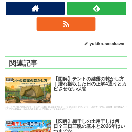
yukiko-sasakawa
関連記事
【図解】テントの結露の乾かし方
家事
｜濡れ撤収した日の正解4通りとカ
ビさせない保管
秋キャンプの朝の結露は宿命。現地では換気と拭き取りで軽減し、帰宅当日にベランダ干し・再設営・室内＋扇風機・浴室乾燥のど
れかで完全乾燥を。仕組みの断面図つきで図解と4コマ漫画で解説します。
【図解】梅干しの土用干しは何
家事
日？三日三晩の基本と2026年はい
つまでか