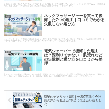
日焼け止めを買ってみた人のリアルな評判は？ネット上の口コミ・評判を調査してまとめました。正しい塗り方でUVカット効果を最
大化。良かったという声と気になる点、購入前に確認しておきたいポイントがわかります。
ネックマッサージャーを買って後
美容
悔した7つの理由｜口コミでわかる
失敗しない選び方
ネックマッサージャーで後悔した理由を口コミから整理。効果の実感・強すぎるもみ・重さなど失敗例と、もみ方式や強さ調整・続
けやすさの選び方まで、肩こりケアで失敗しないネックマッサージャーの選び方を解説します。
電気シェーバーで後悔した理由
美容
は？深剃りできない・肌荒れなど
の失敗例と選び方を口コミから整
理
電気シェーバーで後悔した理由を口コミから整理。深剃りできない・肌が荒れる・音や手入れが面倒・すぐ買い替えなど「失敗」の
声と、肌にやさしく時短になるメリット、回転式/往復式や防水・洗浄機能の選び方を解説します。ギフト選びにも。
副業のデメリット8選｜年200万稼ぐ会社
員の声から見えた”本当に伝えたい落とし
穴”