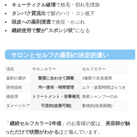
キューティクル破壊
で枝毛・切れ毛増加
タンパク質流出
で髪のハリ・コシ低下
頭皮への薬剤浸透
で炎症・かぶれ
継続使用で髪が”スポンジ状”
になる
サロンとセルフの薬剤の決定的違い
項目
サロンカラー
セルフカラー
薬剤の選択
髪質に合わせて調整
1種類で全員適用
塗布技術
均一塗布・時間管理
ムラ・放置時間ばらつき
後処理
トリートメント・栄養補充
簡易シャンプーのみ
ダメージケア
可逆的(改善可能)
蓄積的(改善困難)
「
継続セルフカラー2年後
」のお客様の髪は、
美容師が触
っただけで状態がわかる
ほど傷んでいます。