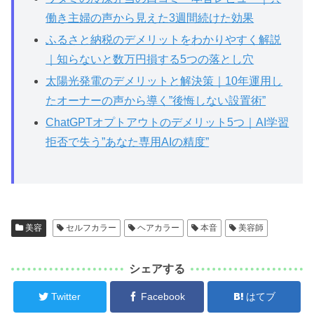
働き主婦の声から見えた3週間続けた効果
ふるさと納税のデメリットをわかりやすく解説
｜知らないと数万円損する5つの落とし穴
太陽光発電のデメリットと解決策｜10年運用し
たオーナーの声から導く”後悔しない設置術”
ChatGPTオプトアウトのデメリット5つ｜AI学習
拒否で失う”あなた専用AIの精度”
美容
セルフカラー
ヘアカラー
本音
美容師
シェアする
Twitter
Facebook
はてブ