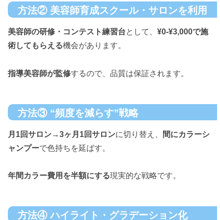
方法② 美容師育成スクール・サロンを利用
美容師の研修・コンテスト練習台
として、
¥0-¥3,000で施
術してもらえる
機会があります。
指導美容師が監修
するので、品質は保証されます。
方法③ “頻度を減らす”戦略
月1回サロン→3ヶ月1回サロン
に切り替え、
間にカラーシ
ャンプー
で色持ちを延ばす。
年間カラー費用を半額にする
現実的な戦略です。
方法④ ハイライト・グラデーション化