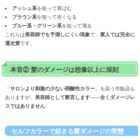
アッシュ系
を狙って黄ばむ
ブラウン系
を狙って赤くなる
ブルー系・グリーン系
を狙って濁る
これらは
美容師でも予測しにくい現象
で、
素人では完全に
運次第
です。
本音② 髪のダメージは想像以上に深刻
「
サロンより刺激の少ない弱酸性カラー
」を謳う市販品も
ありますが、
美容師として断言します
——
全くダメージレ
スではありません
。
セルフカラーで起きる髪ダメージの実態