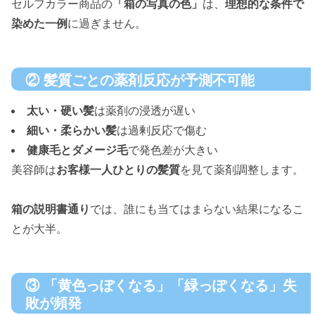
セルフカラー商品の
「箱の写真の色」
は、
理想的な条件で
染めた一例
に過ぎません。
② 髪質ごとの薬剤反応が予測不可能
太い・硬い髪
は薬剤の浸透が遅い
細い・柔らかい髪
は過剰反応で傷む
健康毛とダメージ毛
で発色差が大きい
美容師は
お客様一人ひとりの髪質
を見て薬剤調整します。
箱の説明書通り
では、誰にも当てはまらない結果になるこ
とが大半。
③ 「黄色っぽくなる」「緑っぽくなる」失
敗が頻発