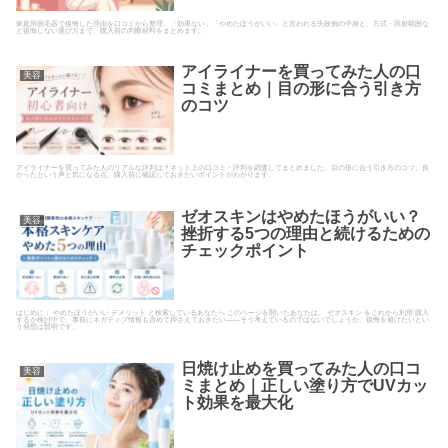
家庭用脱毛器で後悔した理由を口コミから整理。「効果ない」「やめたほうがいい」と言われる失敗例の中身と、方式・照射範囲な
ど後悔しない選び方まで、購入前の判断材料をまとめます。
アイライナーを買ってみた人の口
美容
コミまとめ｜目の形に合う引き方
のコツ
アイライナーを買ってみた人のリアルな評判は？ネット上の口コミ・評判を調査してまとめました。目の形に合う引き方のコツ。良
かったという声と気になる点、購入前に確認しておきたいポイントがわかります。
ゼオスキンはやめたほうがいい？
美容
挫折する5つの理由と続けるための
チェックポイント
はじめに： やめたほうがいい デメリット と検索しているあなたへ このページを開いたあなたは、 ゼオスキン をこれから利用 購入
するか検討中で、事前にネガティブ情報も含めて押さえておきたい――そう考えているのではないでしょうか。後悔を避けたいとい
う発想は賢明です。
日焼け止めを買ってみた人の口コ
美容
ミまとめ｜正しい塗り方でUVカッ
ト効果を最大化