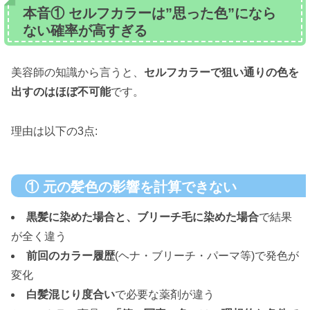
本音① セルフカラーは”思った色”になら
ない確率が高すぎる
美容師の知識から言うと、
セルフカラーで狙い通りの色を
出すのはほぼ不可能
です。
理由は以下の3点:
① 元の髪色の影響を計算できない
黒髪に染めた場合と、ブリーチ毛に染めた場合
で結果
が全く違う
前回のカラー履歴
(ヘナ・ブリーチ・パーマ等)で発色が
変化
白髪混じり度合い
で必要な薬剤が違う