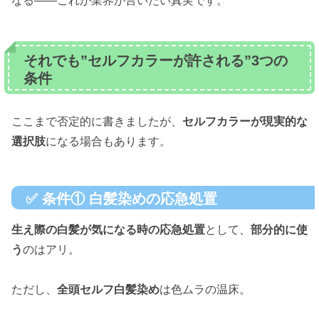
なる——これが業界が言いたい真実です。
それでも”セルフカラーが許される”3つの
条件
ここまで否定的に書きましたが、
セルフカラーが現実的な
選択肢
になる場合もあります。
✅ 条件① 白髪染めの応急処置
生え際の白髪が気になる時の応急処置
として、
部分的に使
う
のはアリ。
ただし、
全頭セルフ白髪染め
は色ムラの温床。