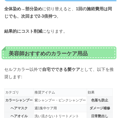
全体染め→部分染め
に切り替えると、
1回の施術費用は同
じでも、次回まで2-3倍持つ
。
結果的にコスト削減
になります。
美容師おすすめのカラーケア用品
セルフカラー以外で
自宅でできる髪ケア
として、以下を推
奨します:
カテゴリ
推奨アイテム
効果
カラーシャンプー
紫シャンプー・ピンクシャンプー
色落ち防止
ヘアマスク
週1集中ケア用
ダメージ補修
ヘアオイル
洗い流さないトリートメント
日常艶出し