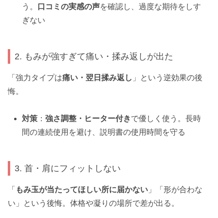
う。
口コミの実感の声
を確認し、過度な期待をしす
ぎない
2. もみが強すぎて痛い・揉み返しが出た
「強力タイプは
痛い・翌日揉み返し
」という逆効果の後
悔。
対策
：
強さ調整・ヒーター付き
で優しく使う。長時
間の連続使用を避け、説明書の使用時間を守る
3. 首・肩にフィットしない
「
もみ玉が当たってほしい所に届かない
」「形が合わな
い」という後悔。体格や凝りの場所で差が出る。