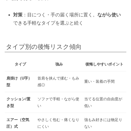
対策
：目につく・手の届く場所に置く。
ながら使い
できる手軽なタイプを選ぶと続く
タイプ別の後悔リスク傾向
タイプ
強み
後悔しやすいポイント
肩掛け（U字）
首肩を挟んで揉む・もみ
重い・装着の手間
型
感◎
クッション/置
ソファで手軽・ながら使
当てる位置の自由度が
き型
い
低い
エアー（空気
やさしく包む・痛くなり
強もみ好きには物足り
圧）式
にくい
ない