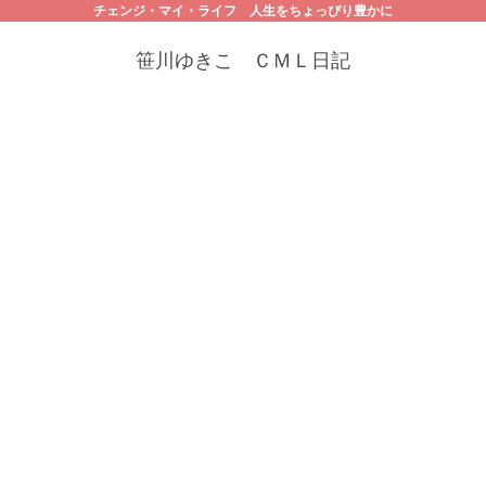
チェンジ・マイ・ライフ 人生をちょっぴり豊かに
笹川ゆきこ ＣＭＬ日記