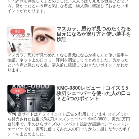
ミ・評判を調査してまとめました。大人っぽく見える色選びと使い
方。良かったという声と気になる点、購入前に確認しておきたいポ
イントがわかります。
マスカラ、思わず見つめたくなる
美容
目元になるか塗り方と使い勝手を
検証
マスカラ、思わず見つめたくなる目元になるか塗り方と使い勝手を
検証。ネット上の口コミ・評判を調査してまとめました。良かった
という声と気になる点、購入前に確認しておきたいポイントがわか
ります。
KMC-0800レビュー｜コイズミ5
美容
枚刃シェーバーを使った人の口コ
ミと5つのポイント
PR🐈 当サイトはアフィリエイト広告を利用しています コイズミか
ら発売された往復式5枚刃メンズシェーバー KMC-0800 。実売1万円
台前半で、手のひらサイズのコンパクト設計が話題のシームレスシ
ェーバーです。実際に使ってみた人の口コミから、感じた5つのポイ
ントをまとめました。