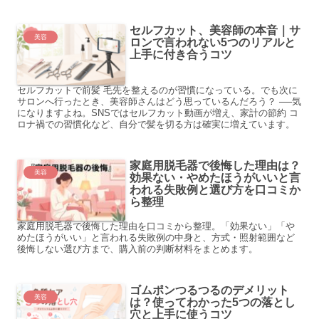
セルフカット、美容師の本音｜サ
美容
ロンで言われない5つのリアルと
上手に付き合うコツ
セルフカットで前髪 毛先を整えるのが習慣になっている。でも次に
サロンへ行ったとき、美容師さんはどう思っているんだろう？ ──気
になりますよね。SNSではセルフカット動画が増え、家計の節約 コ
ロナ禍での習慣化など、自分で髪を切る方は確実に増えています。
家庭用脱毛器で後悔した理由は？
美容
効果ない・やめたほうがいいと言
われる失敗例と選び方を口コミか
ら整理
家庭用脱毛器で後悔した理由を口コミから整理。「効果ない」「や
めたほうがいい」と言われる失敗例の中身と、方式・照射範囲など
後悔しない選び方まで、購入前の判断材料をまとめます。
ゴムポンつるつるのデメリット
美容
は？使ってわかった5つの落とし
穴と上手に使うコツ