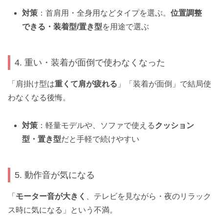
対策
：首肩用・全身用などタイプを選ぶ。
位置調整
できる・装着型/置き型
を用途で選ぶ
4. 重い・装着が面倒で使わなくなった
「肩掛け型は
重くて肩が疲れる
」「装着が面倒」で結局使
わなくなる後悔。
対策
：軽量モデルや、ソファで使える
クッション
型・置き型
だと手軽で続けやすい
5. 動作音が気になる
「
モーター音が大きく
、テレビを見ながら・夜のリラック
ス時に気になる」という不満。