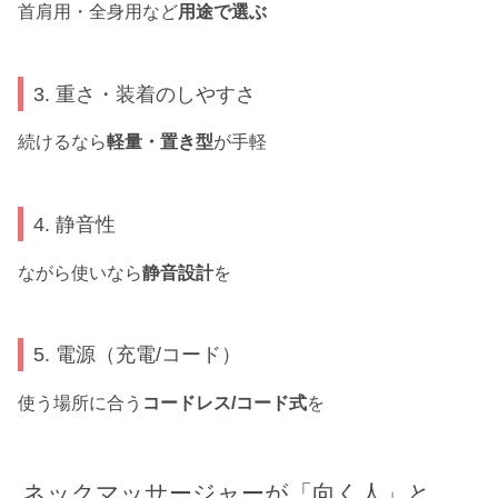
首肩用・全身用など
用途で選ぶ
3. 重さ・装着のしやすさ
続けるなら
軽量・置き型
が手軽
4. 静音性
ながら使いなら
静音設計
を
5. 電源（充電/コード）
使う場所に合う
コードレス/コード式
を
ネックマッサージャーが「向く人」と