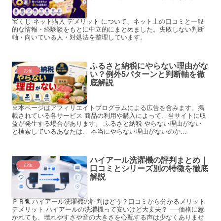
宝くじ ネット購入 デメリット について、ネット上の口コミと一般
的な情報・経験談をもとに中立的にまとめました。失敗しない判断
軸・向いている人・対処法を整理しています。
ふるさと納税にやらない理由がな
お金
い？例外5パターンと判断軸を徹
底解説
※本ページはアフィリエイトプログラムによる広告を含みます。掲
載されている各サービス 商品の利用や購入によって、当サイトに収
益が発生する場合があります。 ふるさと納税 やらない理由がない
と検索しているあなたは、 本当にやらない理由がないのか…
ハイアール洗濯機の評判まとめ｜
お金
口コミとシリーズ別の特徴を徹底
解説
ＰＲ🐈 ハイアール洗濯機の評判はどう？口コミから分かるメリット
デメリット ハイアールの洗濯機って安いけど大丈夫？ ──価格に惹
かれても、壊れやすさや音の大きさを心配する声は少なくありませ