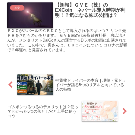
【朗報】ＧＶＥ（株）の
お金
EXCoin ネパール導入時期が判
明！？気になる株式公開は？
ＥＸＣがネパールのＣＢＤＣとして導入されるのはいつ？ リンク先
ＰＲを含むものがあります。 ＧＶＥ㈱の代表取締役社長、房広治さ
んが、メンタリストDaiGoさんの運営するDラボの動画に出演されて
いました。 この中で、房さんは、ＥＸコインについて コロナの影響
で２年遅れ と発言されています。
軽貨物ドライバーの本音｜現役・元ドラ
イバーが語る5つのリアルと向いている
人の特徴
ゴムポンつるつるのデメリットは？使っ
てわかった5つの落とし穴と上手に使う
コツ