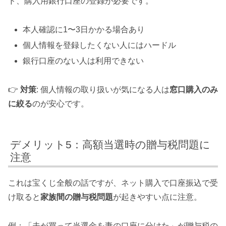
ド、購入用銀行口座の登録が必要です。
本人確認に1〜3日かかる場合あり
個人情報を登録したくない人にはハードル
銀行口座のない人は利用できない
👉
対策
: 個人情報の取り扱いが気になる人は
窓口購入のみ
に絞る
のが安心です。
デメリット5：高額当選時の贈与税問題に
注意
これは宝くじ全般の話ですが、ネット購入で口座振込で受
け取ると
家族間の贈与税問題
が起きやすい点に注意。
例：「夫が買って当選金を妻の口座に分けた」が贈与税の