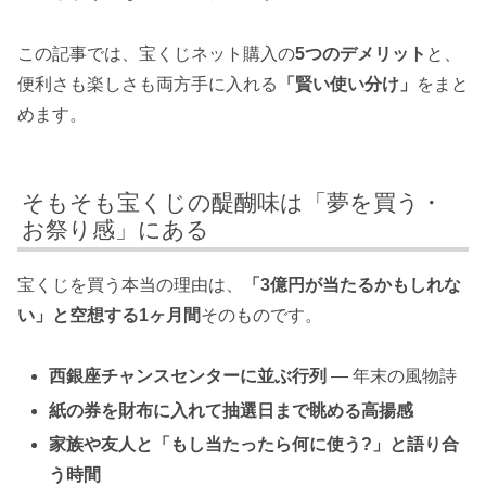
この記事では、宝くじネット購入の
5つのデメリット
と、
便利さも楽しさも両方手に入れる
「賢い使い分け」
をまと
めます。
そもそも宝くじの醍醐味は「夢を買う・
お祭り感」にある
宝くじを買う本当の理由は、
「3億円が当たるかもしれな
い」と空想する1ヶ月間
そのものです。
西銀座チャンスセンターに並ぶ行列
— 年末の風物詩
紙の券を財布に入れて抽選日まで眺める高揚感
家族や友人と「もし当たったら何に使う?」と語り合
う時間