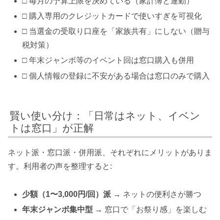
□ 毎月の予算上限を決めている（家計簿と連動）
□ 購入専用のクレジットカードで使いすぎを可視化
□ 当選金の受取り口座を「家族共有」にしない（贈与
税対策）
□ 年末ジャンボ等のイベント回は窓口購入も併用
□ 個人情報の登録に不安がある場合は窓口のみで購入
賢い使い分け：「日常はネット、イベン
トは窓口」が正解
ネット派・窓口派・併用派、それぞれにメリットがありま
す。利用者の声を整理すると:
少額（1〜3,000円/回）派
→ ネットの便利さが勝つ
年末ジャンボ集中型
→ 窓口で「お祭り感」を楽しむ