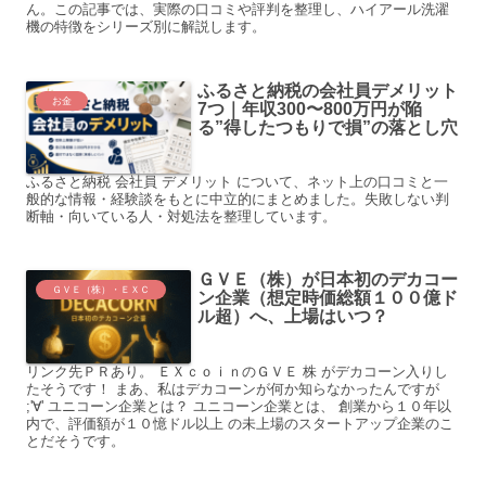
ん。この記事では、実際の口コミや評判を整理し、ハイアール洗濯
機の特徴をシリーズ別に解説します。
ふるさと納税の会社員デメリット
お金
7つ｜年収300〜800万円が陥
る”得したつもりで損”の落とし穴
ふるさと納税 会社員 デメリット について、ネット上の口コミと一
般的な情報・経験談をもとに中立的にまとめました。失敗しない判
断軸・向いている人・対処法を整理しています。
ＧＶＥ（株）が日本初のデカコー
ＧＶＥ（株）・ＥＸＣ
ン企業（想定時価総額１００億ド
ル超）へ、上場はいつ？
リンク先ＰＲあり。 ＥＸｃｏｉｎのＧＶＥ 株 がデカコーン入りし
たそうです！ まあ、私はデカコーンが何か知らなかったんですが
;'∀' ユニコーン企業とは？ ユニコーン企業とは、 創業から１０年以
内で、評価額が１０憶ドル以上 の未上場のスタートアップ企業のこ
とだそうです。