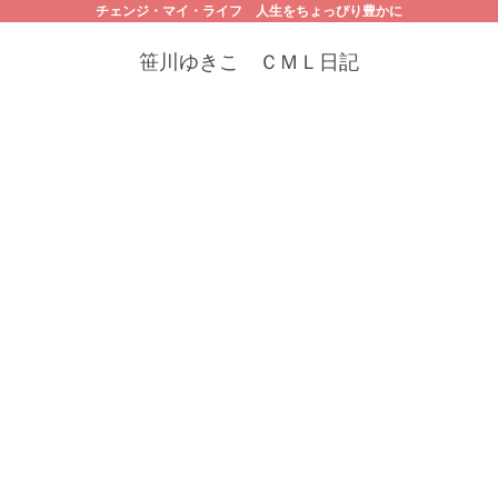
チェンジ・マイ・ライフ 人生をちょっぴり豊かに
笹川ゆきこ ＣＭＬ日記