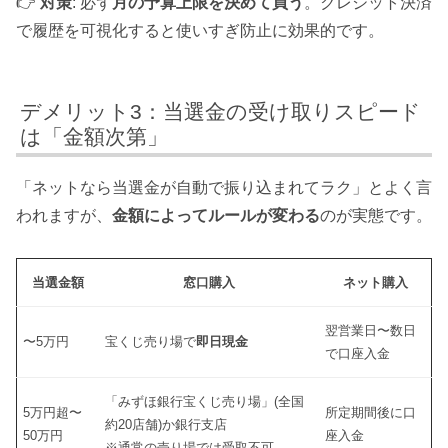
👉
対策
: 必ず
月の予算上限を決めて買う
。クレジット決済
で履歴を可視化すると使いすぎ防止に効果的です。
デメリット3：当選金の受け取りスピード
は「金額次第」
「ネットなら当選金が自動で振り込まれてラク」とよく言
われますが、
金額によってルールが変わる
のが実態です。
当選金額
窓口購入
ネット購入
翌営業日〜数日
〜5万円
宝くじ売り場で
即日現金
で口座入金
「みずほ銀行宝くじ売り場」(全国
5万円超〜
所定期間後に口
約20店舗)か銀行支店
50万円
座入金
※通常の売り場では受取不可