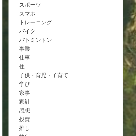
スポーツ
スマホ
トレーニング
バイク
バトミントン
事業
仕事
住
子供・育児・子育て
学び
家事
家計
感想
投資
推し