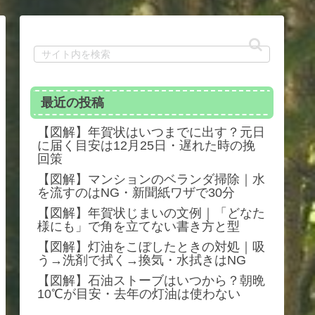
最近の投稿
【図解】年賀状はいつまでに出す？元日
に届く目安は12月25日・遅れた時の挽
回策
【図解】マンションのベランダ掃除｜水
を流すのはNG・新聞紙ワザで30分
【図解】年賀状じまいの文例｜「どなた
様にも」で角を立てない書き方と型
【図解】灯油をこぼしたときの対処｜吸
う→洗剤で拭く→換気・水拭きはNG
【図解】石油ストーブはいつから？朝晩
10℃が目安・去年の灯油は使わない