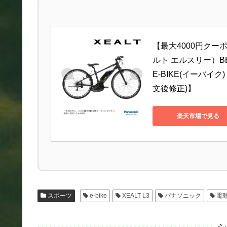
【最大4000円クー
ルト エルスリー）BE
E-BIKE(イーバイ
文後修正)】
楽天市場で見る
スポーツ
e-bike
XEALT L3
パナソニック
電