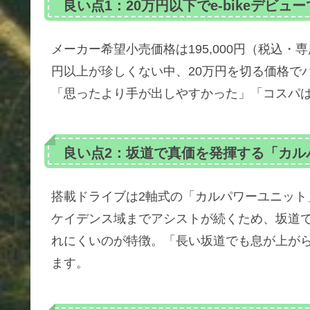
良い点1：20万円以下でe-bikeデビュ
メーカー希望小売価格は195,000円（税込・専
円以上が珍しくない中、20万円を切る価格でパ
「思ったより手が出しやすかった」「コスパ
良い点2：坂道で真価を発揮する「カル
搭載ドライブは2軸式の「カルパワーユニット」を
ケイデンス域までアシストが続くため、坂道
れにくいのが特徴。「長い坂道でも息が上が
ます。