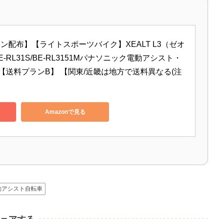
ポン配布】【ライトスポーツバイク】XEALT L3（ゼオ
-RL31S/BE-RL3151Mパナソニック電動アシスト・
ク)【送料プランB】 【関東/近畿は地方で送料異なる(注
Amazonで見る
動アシスト自転車