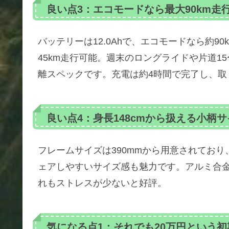
良い点3：エコモードなら最大90km走
バッテリーは12.0Ahで、エコモードなら約9
45km走行可能。週末のロングライドや片道1
離スペックです。充電は約4時間で完了し、取
良い点4：身長148cmから扱える小柄
フレームサイズは390mmから用意されており
ェアしやすいサイズ感も魅力です。アルミ合
れもストレスが少ないと好評。
気になる点1：それでも20万円という初