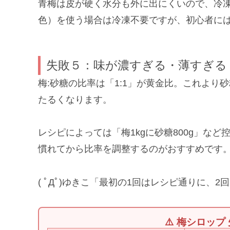
青梅は皮が硬く水分も外に出にくいので、冷
色）を使う場合は冷凍不要ですが、初心者に
失敗５：味が濃すぎる・薄すぎる
梅:砂糖の比率は「1:1」が黄金比。これよ
たるくなります。
レシピによっては「梅1kgに砂糖800g」など
慣れてから比率を調整するのがおすすめです
( ﾟДﾟ)ゆきこ「最初の1回はレシピ通りに
⚠️ 梅シロップ