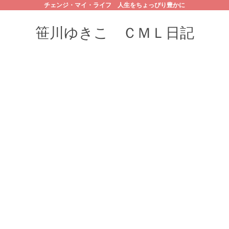
チェンジ・マイ・ライフ 人生をちょっぴり豊かに
笹川ゆきこ ＣＭＬ日記