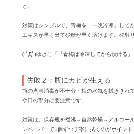
と。
対策はシンプルで、青梅を「一晩冷凍」して
エキスが早く出て砂糖が早く溶けます。発酵
( ﾟДﾟ)ゆきこ「『青梅は冷凍してから漬け
失敗２：瓶にカビが生える
瓶の煮沸消毒が不十分・梅の水気を拭ききれ
や口の部分は要注意です。
対策は、保存瓶を煮沸→自然乾燥→アルコー
ンペーパーで1個ずつ丁寧に拭くのがポイント