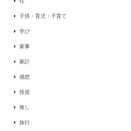
住
子供・育児・子育て
学び
家事
家計
感想
投資
推し
旅行