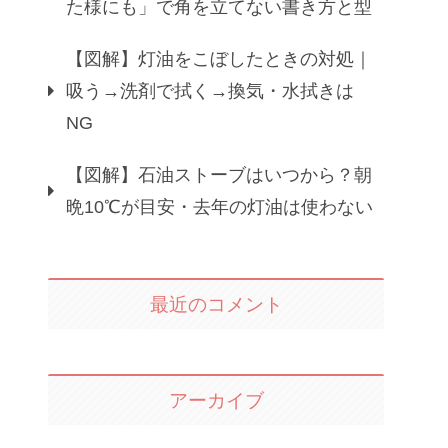
た様にも」で角を立てない書き方と型
【図解】灯油をこぼしたときの対処｜
吸う→洗剤で拭く→換気・水拭きは
NG
【図解】石油ストーブはいつから？朝
晩10℃が目安・去年の灯油は使わない
最近のコメント
アーカイブ