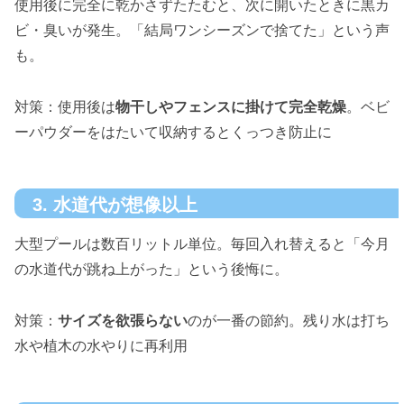
使用後に完全に乾かさずたたむと、次に開いたときに黒カ
ビ・臭いが発生。「結局ワンシーズンで捨てた」という声
も。
対策：使用後は
物干しやフェンスに掛けて完全乾燥
。ベビ
ーパウダーをはたいて収納するとくっつき防止に
3. 水道代が想像以上
大型プールは数百リットル単位。毎回入れ替えると「今月
の水道代が跳ね上がった」という後悔に。
対策：
サイズを欲張らない
のが一番の節約。残り水は打ち
水や植木の水やりに再利用