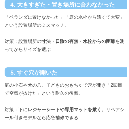
4. 大きすぎた・置き場所に合わなかった
「ベランダに置けなかった」「庭の水栓から遠くて大変」
という設置場所のミスマッチ。
対策：設置場所の
寸法・日陰の有無・水栓からの距離
を測
ってからサイズを選ぶ
5. すぐ穴が開いた
庭の小石や犬の爪、子どものおもちゃで穴が開き「2回目
で空気が抜けた」という耐久の後悔。
対策：下に
レジャーシートや専用マットを敷く
。リペアシ
ール付きモデルなら応急補修できる