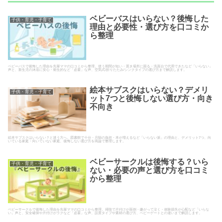
ベビーバスはいらない？後悔した
子供・育児・子育て
理由と必要性・選び方を口コミか
ら整理
ベビーバスで後悔した理由を先輩ママの口コミから整理。使う期間が短い・置き場所に困る・洗面台で代用できたなど「いらない」
声と、新生児の沐浴に安心・衛生的など「必要」な声、空気式/折りたたみ/シンクタイプの選び方まで解説します。
絵本サブスクはいらない？デメリ
子供・育児・子育て
ット7つと後悔しない選び方・向き
不向き
絵本サブスクはいらない？と迷う方へ。図書館で十分・月額の負担・本が増えるなど「いらない派」の理由と、デメリット7つ、向
いている家庭・向いていない家庭、後悔しない選び方を両論で整理します。
ベビーサークルは後悔する？いら
子供・育児・子育て
ない・必要の声と選び方を口コミ
から整理
ベビーサークルで後悔した理由を先輩ママの口コミから整理。掃除で片付けが面倒・嫌がって泣く・体験損失が心配など「いらな
い」声と、安全確保や片付けがラクなど「必要」な声、設置タイプや素材の選び方、ベビーゲートとの違いまで解説します。