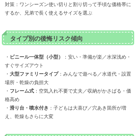
対策：ワンシーズン使い切りと割り切って手頃な価格帯に
するか、兄弟で長く使えるサイズを選ぶ
タイプ別の後悔リスク傾向
・
ビニール一体型（小型）
：安い・準備が楽／水深浅め・
すぐサイズアウト
・
大型ファミリータイプ
：みんなで遊べる／水道代・設置
場所・乾燥の負担大
・
フレーム式
：空気入れ不要で丈夫／収納がかさばる・価
格高め
・
滑り台・噴水付き
：子どもは大喜び／穴あき箇所が増
え、乾燥もさらに大変