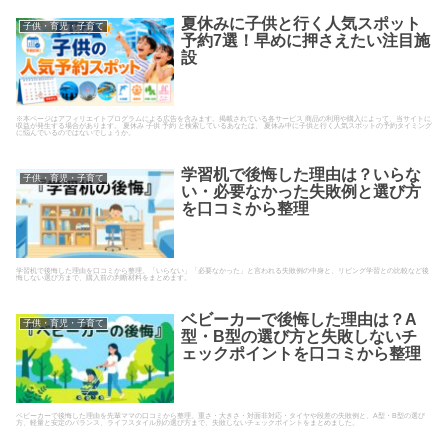
夏休みに子供と行く人気スポット
子供・育児・子育て
予約7選！早めに押さえたい注目施
設
※本ページはアフィリエイトプログラムによる広告を含みます。掲載されている各サービス 商品の利用や購入によって、当サイトに
収益が発生する場合があります。 夏休み 子供 予約 と検索しているあなたは、 夏休み中に子供と行く人気スポットの予約タイミング
に悩んでいるのではないでしょうか。
学習机で後悔した理由は？いらな
子供・育児・子育て
い・必要なかった失敗例と選び方
を口コミから整理
学習机で後悔した理由を口コミから整理。「いらない」「必要なかった」と言われる失敗例の中身と、リビング学習との比較など後
悔しない選び方まで、購入前の判断材料をまとめます。
ベビーカーで後悔した理由は？A
子供・育児・子育て
型・B型の選び方と失敗しないチ
ェックポイントを口コミから整理
ベビーカーで後悔した理由を先輩ママの口コミから整理。重さ・大きさ・対面非対応・タイヤや段差の失敗例と、A型・B型の選び
方、軽量と安定のバランス、ライフスタイル別の選び方まで、失敗しないチェックポイントをまとめました。