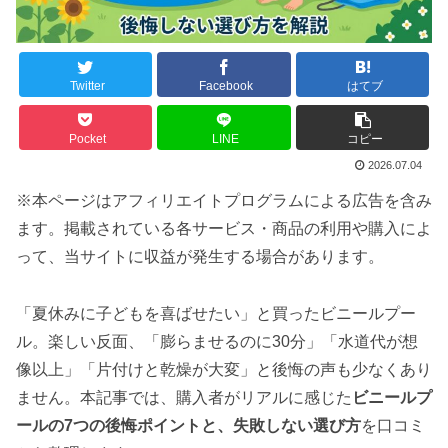
Twitter
Facebook
はてブ
Pocket
LINE
コピー
2026.07.04
※本ページはアフィリエイトプログラムによる広告を含み
ます。掲載されている各サービス・商品の利用や購入によ
って、当サイトに収益が発生する場合があります。
「夏休みに子どもを喜ばせたい」と買ったビニールプー
ル。楽しい反面、「膨らませるのに30分」「水道代が想
像以上」「片付けと乾燥が大変」と後悔の声も少なくあり
ません。本記事では、購入者がリアルに感じた
ビニールプ
ールの7つの後悔ポイントと、失敗しない選び方
を口コミ