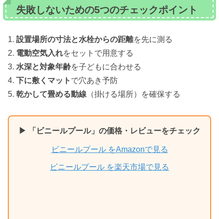
失敗しないための5つのチェックポイント
1.
設置場所の寸法と水栓からの距離
を先に測る
2.
電動空気入れ
をセットで用意する
3.
水深と対象年齢
を子どもに合わせる
4.
下に敷くマット
で穴あき予防
5.
乾かして畳める動線
（掛ける場所）を確保する
▶ 「ビニールプール」の価格・レビューをチェック
ビニールプール をAmazonで見る
ビニールプール を楽天市場で見る