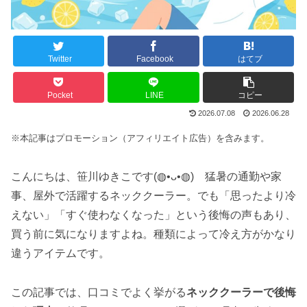
Twitter
Facebook
はてブ
Pocket
LINE
コピー
2026.07.08
2026.06.28
※本記事はプロモーション（アフィリエイト広告）を含みます。
こんにちは、笹川ゆきこです(◍•ᴗ•◍) 猛暑の通勤や家
事、屋外で活躍するネッククーラー。でも「思ったより冷
えない」「すぐ使わなくなった」という後悔の声もあり、
買う前に気になりますよね。種類によって冷え方がかなり
違うアイテムです。
この記事では、口コミでよく挙がる
ネッククーラーで後悔