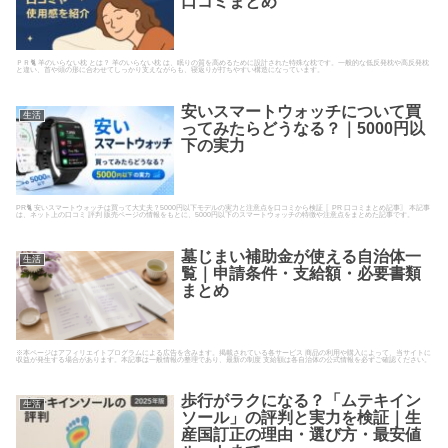
口コミまとめ
ＰＲ🐈 羊のいらない枕 とは？ 羊のいらない枕 は、眠りの質を高めるために設計された特殊な枕です。一般的な低反発枕や高反発枕
と違い、首や頭の形に合わせてしっかり支えながらも、寝返りが打ちやすい構造になっています。
安いスマートウォッチについて買
生活
ってみたらどうなる？｜5000円以
下の実力
PR🐈 安いスマートウォッチは買って大丈夫？5000円以下モデルの実力と注意点を口コミから検証 〖PR 口コミまとめ記事〗 本記事
は、ネット上の口コミ 評判 販売ページの情報をもとに、5000円以下のスマートウォッチの特徴や注意点をまとめた記事です。
墓じまい補助金が使える自治体一
生活
覧｜申請条件・支給額・必要書類
まとめ
※本ページはアフィリエイトプログラムによる広告を含みます。掲載されている各サービス 商品の利用や購入によって、当サイトに
収益が発生する場合があります。本記事は一般情報の整理であり、最新の制度 支給額は各自治体の公式情報を必ずご確認ください。
歩行がラクになる？「ムテキイン
生活
ソール」の評判と実力を検証｜生
産国訂正の理由・選び方・最安値