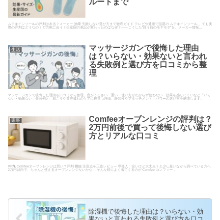
ルートまで
ムテキインソールの評判は本当？メーカー 効果 失敗しない選び方まで徹底ガイド テレビや通販で話題の ムテキインソール 。でも実
際の評判はどうなの？どの靴に合う？生産国の表記が変わったのはなぜ？――こうした“買う前のモヤモヤ”を、メーカー情報…
マッサージガンで後悔した理由
生活
は？いらない・効果ないと言われ
る失敗例と選び方を口コミから整
理
マッサージガンで後悔した理由を口コミから整理。音がうるさい・重い・使い方がわからず使わない・効果を感じにくいなど「いら
ない・効果ない」失敗例と、肩こりや育児疲れのケアに役立つ理由、静音性やアタッチメント・パワーの選び方を解説します。
Comfeeオーブンレンジの評判は？
家事
2万円前後で買って後悔しない選び
方とリアルな口コミ
PR🐈 Comfeeオーブンレンジは買い？評判 機能 注意点を正直レビュー 💬導入：安いけど大丈夫？と少し疑いながら調べている方へ
2万円以内で、ちゃんと使えるオーブンレンジないかな… そんな時によく出てくるのが Comfee コンフィー 。
除湿機で後悔した理由は？いらない・効
果ないと言われる失敗例と選び方を口コ