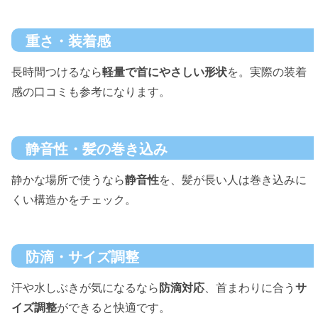
重さ・装着感
長時間つけるなら
軽量で首にやさしい形状
を。実際の装着
感の口コミも参考になります。
静音性・髪の巻き込み
静かな場所で使うなら
静音性
を、髪が長い人は巻き込みに
くい構造かをチェック。
防滴・サイズ調整
汗や水しぶきが気になるなら
防滴対応
、首まわりに合う
サ
イズ調整
ができると快適です。