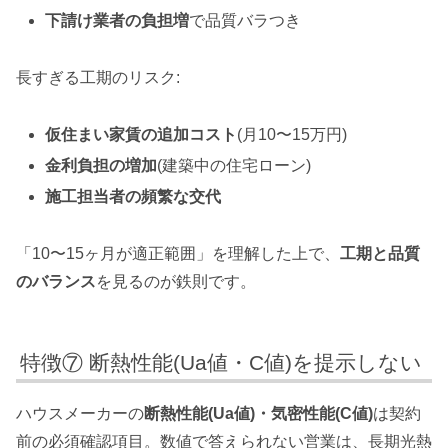
下請け業者の負担増
で品質バラつき
長すぎる工期のリスク:
仮住まい家賃の追加コスト
(月10〜15万円)
金利負担の増加
(建築中の住宅ローン)
施工担当者の頻繁な交代
「10〜15ヶ月が適正範囲」を理解した上で、
工期と品質
のバランス
を見るのが鉄則です。
特徴⑦ 断熱性能(Ua値・C値)を提示しない
ハウスメーカーの
断熱性能(Ua値)・気密性能(C値)
は契約
前の必須確認項目。数値で答えられない営業は、長期光熱