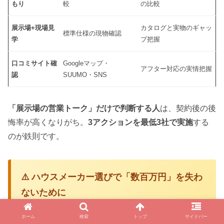
もり
較
の比較
展示場+現場見
カタログと実物のギャッ
標準仕様の現物確認
学
プ把握
口コミサイト確
Googleマップ・
アフター対応の実情把握
認
SUUMO・SNS
「展示場の営業トーク」だけで判断する人
は、契約後の後
悔率が高くなりがち。
3アクションを最低3社で実施
する
のが鉄則です。
⚠️ ハウスメーカー選びで「数百万円」を失わ
ないために
注文住宅は
人生最大の買い物
。1社だけで決める
ホーム
検索
トップ
サイドバー