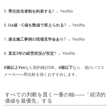
5.
専任担当者制を約束する
? → Yes/No
6.
Ua値・C値を数値で答えられる
? → Yes/No
7.
過去施工事例の現場見学会あり
? → Yes/No
8.
直近3年の経営状況が安定
? → Yes/No
6個以上Yes
なら契約検討OK。
4個以下
なら、他のハウス
メーカーへ即比較を強くおすすめします。
すべての判断を貫く一番の軸——「経済的
価値を最優先」する