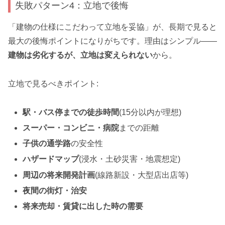
失敗パターン4：立地で後悔
「建物の仕様にこだわって立地を妥協」が、長期で見ると
最大の後悔ポイントになりがちです。理由はシンプル——
建物は劣化するが、立地は変えられない
から。
立地で見るべきポイント:
駅・バス停までの徒歩時間
(15分以内が理想)
スーパー・コンビニ・病院
までの距離
子供の通学路
の安全性
ハザードマップ
(浸水・土砂災害・地震想定)
周辺の将来開発計画
(線路新設・大型店出店等)
夜間の街灯・治安
将来売却・賃貸に出した時の需要