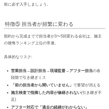
前に必ず入手しましょう。
特徴⑤ 担当者が頻繁に変わる
契約から完成までで担当者が3〜5回変わる会社は、施主
の後悔ランキング上位の常連。
具体的なリスク:
営業担当→設計担当→現場監督→アフター担当
の各
段階で引き継ぎミス
「前の担当者から聞いていません」
で要望が消える
施主検査で指摘した内容が修繕されない
(引き継ぎ不
足)
アフター対応で「過去の経緯がわからない」