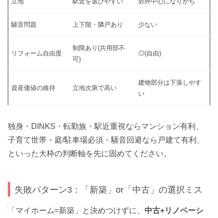
立地
駅近を選びやすい
郊外中心になりがち
騒音問題
上下階・隣戸あり
少ない
制限あり(共用部不
リフォーム自由度
◎(自由)
可)
建物部分は下落しやす
資産価値の維持
立地次第で高い
い
独身・DINKS・転勤族・駅近重視ならマンション有利、
子育て世帯・庭/駐車場必須・騒音回避なら戸建て有利、
といった大枠の判断軸を先に固めてください。
失敗パターン3：「新築」or「中古」の選択ミス
「マイホーム=新築」と決めつけずに、
中古+リノベーシ