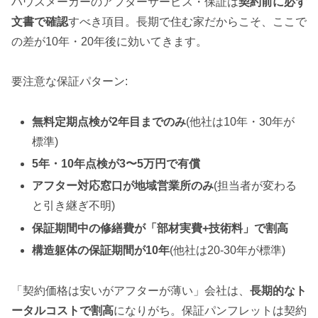
ハウスメーカーのアフターサービス・保証は
契約前に必ず
文書で確認
すべき項目。長期で住む家だからこそ、ここで
の差が10年・20年後に効いてきます。
要注意な保証パターン:
無料定期点検が2年目までのみ
(他社は10年・30年が
標準)
5年・10年点検が3〜5万円で有償
アフター対応窓口が地域営業所のみ
(担当者が変わる
と引き継ぎ不明)
保証期間中の修繕費が「部材実費+技術料」で割高
構造躯体の保証期間が10年
(他社は20-30年が標準)
「契約価格は安いがアフターが薄い」会社は、
長期的なト
ータルコストで割高
になりがち。保証パンフレットは契約