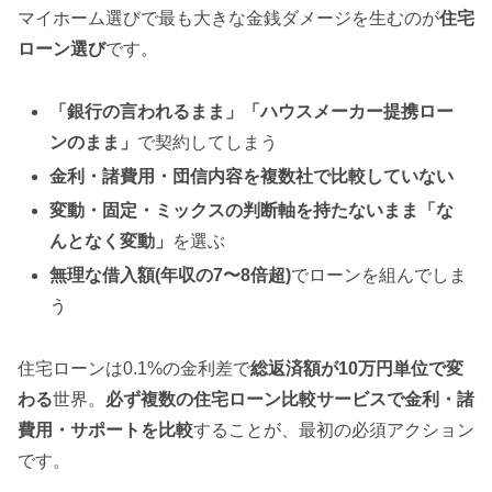
マイホーム選びで最も大きな金銭ダメージを生むのが
住宅
ローン選び
です。
「銀行の言われるまま」「ハウスメーカー提携ロー
ンのまま」
で契約してしまう
金利・諸費用・団信内容を複数社で比較していない
変動・固定・ミックスの判断軸を持たないまま「な
んとなく変動」
を選ぶ
無理な借入額(年収の7〜8倍超)
でローンを組んでしま
う
住宅ローンは0.1%の金利差で
総返済額が10万円単位で変
わる
世界。
必ず複数の住宅ローン比較サービスで金利・諸
費用・サポートを比較
することが、最初の必須アクション
です。