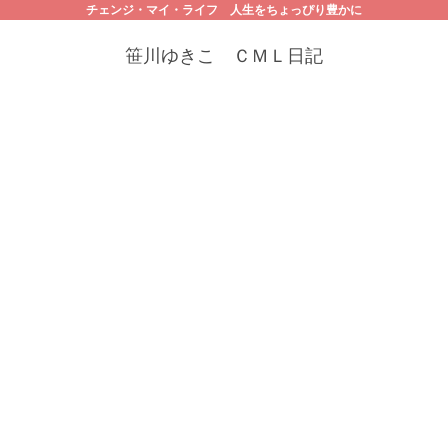
チェンジ・マイ・ライフ 人生をちょっぴり豊かに
笹川ゆきこ ＣＭＬ日記