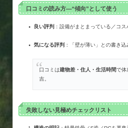
口コミの読み方—“傾向”として使う
良い評判
：設備がまとまっている／コス
気になる評判
：「壁が薄い」との書き込
口コミは
建物差・住人・生活時間
で体
吉。
失敗しない見極めチェックリスト