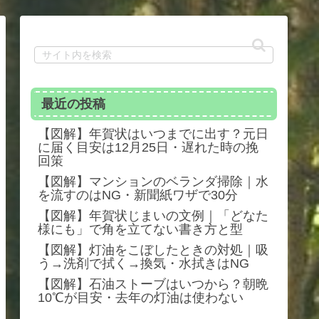
最近の投稿
【図解】年賀状はいつまでに出す？元日
に届く目安は12月25日・遅れた時の挽
回策
【図解】マンションのベランダ掃除｜水
を流すのはNG・新聞紙ワザで30分
【図解】年賀状じまいの文例｜「どなた
様にも」で角を立てない書き方と型
【図解】灯油をこぼしたときの対処｜吸
う→洗剤で拭く→換気・水拭きはNG
【図解】石油ストーブはいつから？朝晩
10℃が目安・去年の灯油は使わない