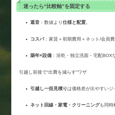
迷ったら“比較軸”を固定する
遮音
：数値より
仕様と配置
。
コスパ
：家賃＋初期費用＋ネット/会員
築年×設備
：浴乾・独立洗面・宅配BOX
引越し前後で“出費を減らす”ワザ
引越し一括見積り
は価格差が出やすいジ
ネット回線・家電・クリーニング
も同時