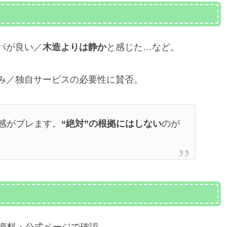
パが良い／
木造よりは静か
と感じた…など。
み／独自サービスの必要性に賛否。
感がブレます。
“絶対”の根拠にはしない
のが