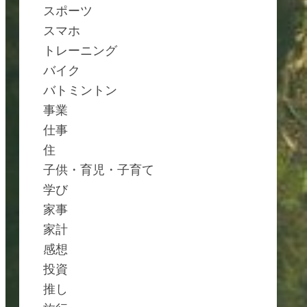
スポーツ
スマホ
トレーニング
バイク
バトミントン
事業
仕事
住
子供・育児・子育て
学び
家事
家計
感想
投資
推し