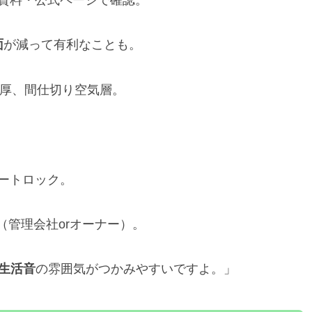
集資料・公式ページで確認。
面
が減って有利なことも。
ド厚、間仕切り空気層。
。
ートロック。
（管理会社orオーナー）。
生活音
の雰囲気がつかみやすいですよ。」