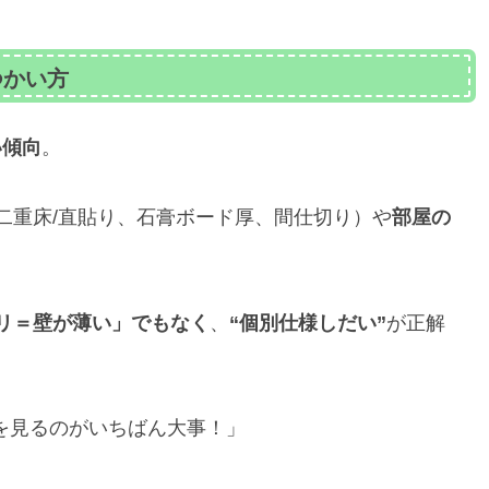
つかい方
い傾向
。
二重床/直貼り、石膏ボード厚、間仕切り）や
部屋の
リ＝壁が薄い」でもなく
、
“個別仕様しだい”
が正解
を見るのがいちばん大事！」