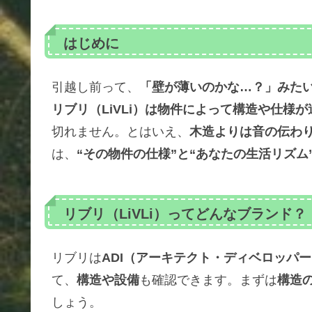
はじめに
引越し前って、
「壁が薄いのかな…？」みた
リブリ（LiVLi）は物件によって構造や仕様が
切れません。とはいえ、
木造よりは音の伝わ
は、
“その物件の仕様”と“あなたの生活リズム
リブリ（LiVLi）ってどんなブランド？
リブリは
ADI（アーキテクト・ディベロッパ
て、
構造や設備
も確認できます。まずは
構造
しょう。