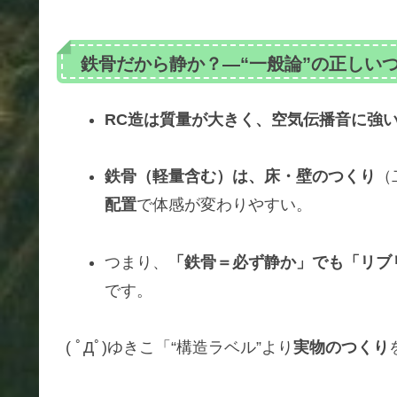
鉄骨だから静か？—“一般論”の正しい
RC造は質量が大きく、空気伝播音に強
鉄骨（軽量含む）は、床・壁のつくり
（
配置
で体感が変わりやすい。
つまり、
「鉄骨＝必ず静か」でも「リブ
です。
( ﾟДﾟ)ゆきこ「“構造ラベル”より
実物のつくり