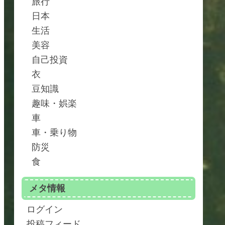
旅行
日本
生活
美容
自己投資
衣
豆知識
趣味・娯楽
車
車・乗り物
防災
食
メタ情報
ログイン
投稿フィード