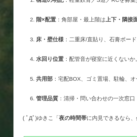
構造の明記
：軽量鉄骨／S造／RCを募
階×配置
：角部屋・最上階は
上下・隣接
床・壁仕様
：二重床/直貼り、石膏ボー
水回り位置
：配管音が寝室に近くないか
共用部
：宅配BOX、ゴミ置場、駐輪、オ
管理品質
：清掃・問い合わせの一次窓口
( ﾟДﾟ)ゆきこ「
夜の時間帯
に内見できるなら、