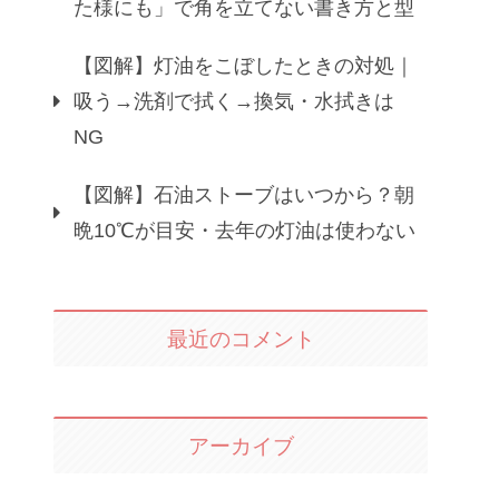
た様にも」で角を立てない書き方と型
【図解】灯油をこぼしたときの対処｜
吸う→洗剤で拭く→換気・水拭きは
NG
【図解】石油ストーブはいつから？朝
晩10℃が目安・去年の灯油は使わない
最近のコメント
アーカイブ