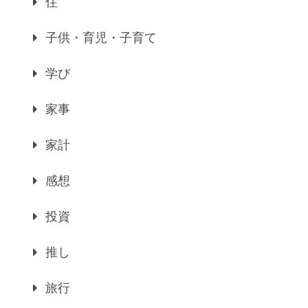
住
子供・育児・子育て
学び
家事
家計
感想
投資
推し
旅行