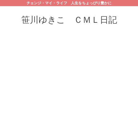
チェンジ・マイ・ライフ 人生をちょっぴり豊かに
笹川ゆきこ ＣＭＬ日記