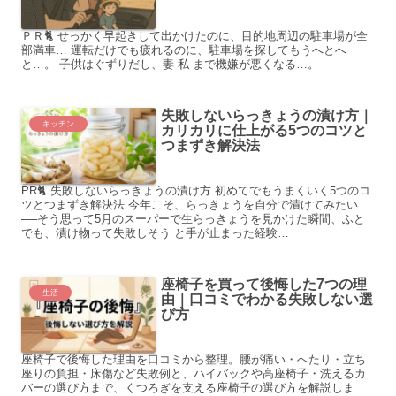
ＰＲ🐈 せっかく早起きして出かけたのに、目的地周辺の駐車場が全
部満車… 運転だけでも疲れるのに、駐車場を探してもうへとへ
と…。 子供はぐずりだし、妻 私 まで機嫌が悪くなる…。
失敗しないらっきょうの漬け方｜
キッチン
カリカリに仕上がる5つのコツと
つまずき解決法
PR🐈 失敗しないらっきょうの漬け方 初めてでもうまくいく5つのコ
ツとつまずき解決法 今年こそ、らっきょうを自分で漬けてみたい
──そう思って5月のスーパーで生らっきょうを見かけた瞬間、ふと
でも、漬け物って失敗しそう と手が止まった経験…
座椅子を買って後悔した7つの理
生活
由｜口コミでわかる失敗しない選
び方
座椅子で後悔した理由を口コミから整理。腰が痛い・へたり・立ち
座りの負担・床傷など失敗例と、ハイバックや高座椅子・洗えるカ
バーの選び方まで、くつろぎを支える座椅子の選び方を解説しま