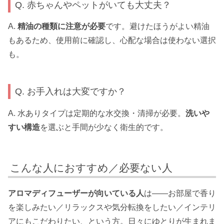
Q. 赤ちゃんやペットがいても大丈夫？
A.
精油の種類に注意が必要
です。避けたほうがよい精油
もあるため、使用前に確認し、心配な場合は使わない選択
も。
Q. お手入れは大変ですか？
A. 水ありタイプは定期的な水交換・清掃が必要。
洗いや
すい構造
を選ぶと手間が少なく衛生的です。
こんな人におすすめ／必要ない人
アロマディフューザーが向いている人
は——お部屋で香り
を楽しみたい／リラックスや気分転換をしたい／インテリ
アにもこだわりたい、という方。日々にゆとりが生まれま