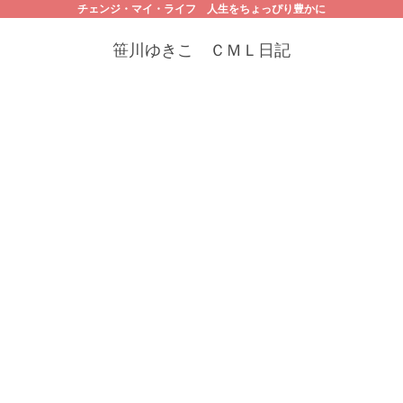
チェンジ・マイ・ライフ 人生をちょっぴり豊かに
笹川ゆきこ ＣＭＬ日記