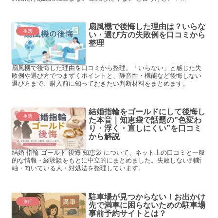
扇風機で後悔した理由は？いらな
生活
い・選び方の失敗例を口コミから
整理
扇風機で後悔した理由を口コミから整理。「いらない」と感じた失
敗例や選び方でつまずくポイントと、静音性・機能など後悔しない
選び方まで、購入前に知っておきたい判断材料をまとめます。
結婚指輪をゴールドにして後悔し
生活
た本音｜知恵袋で話題の”色変わ
り・浮く・直しにくい”を口コミ
から解説
結婚 指輪 ゴールド 後悔 知恵袋 について、ネット上の口コミと一般
的な情報・経験談をもとに中立的にまとめました。失敗しない判断
軸・向いている人・対処法を整理しています。
駐車場が見つからない！お出かけ
旅行
先で満車に困らないための駐車場
事前予約サイトとは？