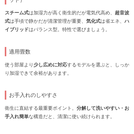
スチーム式
は加湿力が高く衛生的だが電気代高め、
超音波
式
は手頃で静かだが清潔管理が重要、
気化式
は省エネ、
ハ
イブリッド
はバランス型。特性で選びましょう。
適用畳数
使う部屋より
少し広めに対応
するモデルを選ぶと、しっか
り加湿できて余裕があります。
お手入れのしやすさ
衛生に直結する最重要ポイント。
分解して洗いやすい・お
手入れ簡単
な構造だと、清潔に使い続けられます。