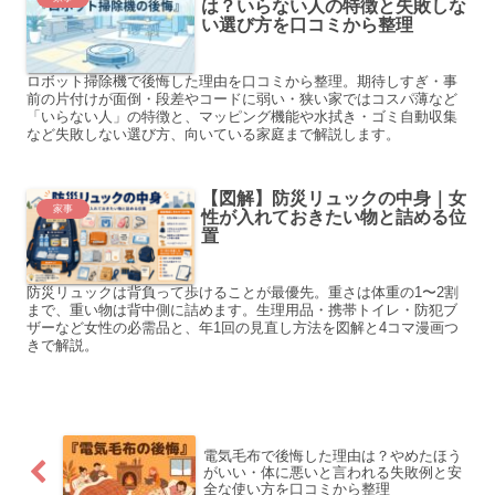
は？いらない人の特徴と失敗しな
い選び方を口コミから整理
ロボット掃除機で後悔した理由を口コミから整理。期待しすぎ・事
前の片付けが面倒・段差やコードに弱い・狭い家ではコスパ薄など
「いらない人」の特徴と、マッピング機能や水拭き・ゴミ自動収集
など失敗しない選び方、向いている家庭まで解説します。
【図解】防災リュックの中身｜女
家事
性が入れておきたい物と詰める位
置
防災リュックは背負って歩けることが最優先。重さは体重の1〜2割
まで、重い物は背中側に詰めます。生理用品・携帯トイレ・防犯ブ
ザーなど女性の必需品と、年1回の見直し方法を図解と4コマ漫画つ
きで解説。
電気毛布で後悔した理由は？やめたほう
がいい・体に悪いと言われる失敗例と安
全な使い方を口コミから整理