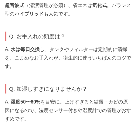
超音波式
（清潔管理が必須）、省エネは
気化式
。バランス
型の
ハイブリッド
も人気です。
Q. お手入れの頻度は？
A.
水は毎日交換
し、タンクやフィルターは定期的に清掃
を。こまめなお手入れが、衛生的に使ういちばんのコツで
す。
Q. 加湿しすぎになりませんか？
A.
湿度50〜60%
を目安に。上げすぎると結露・カビの原
因になるので、湿度センサー付きや湿度計での管理がおす
すめです。