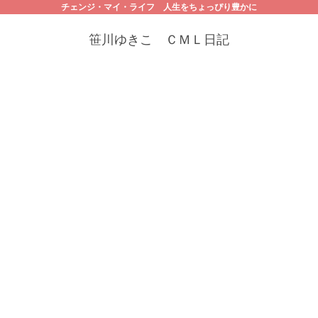
チェンジ・マイ・ライフ 人生をちょっぴり豊かに
笹川ゆきこ ＣＭＬ日記