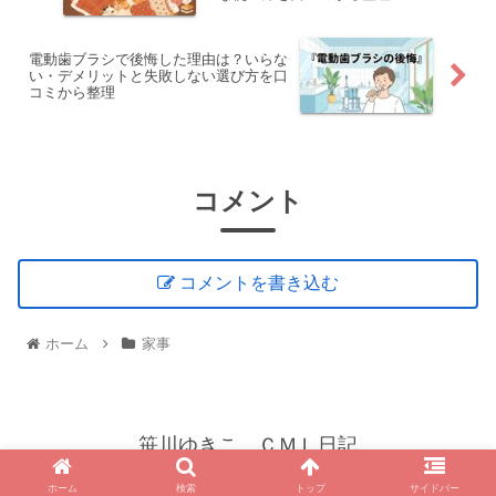
電動歯ブラシで後悔した理由は？いらな
い・デメリットと失敗しない選び方を口
コミから整理
コメント
コメントを書き込む
ホーム
家事
笹川ゆきこ ＣＭＬ日記
© 2021 笹川ゆきこ ＣＭＬ日記.
ホーム
検索
トップ
サイドバー