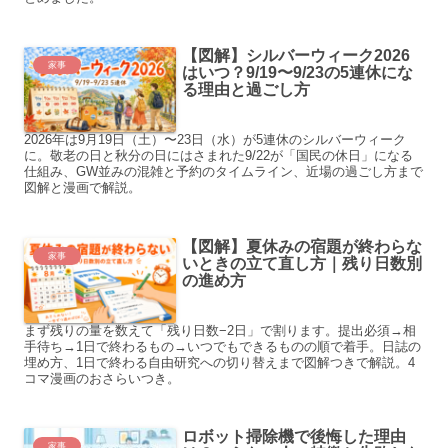
【図解】シルバーウィーク2026
家事
はいつ？9/19〜9/23の5連休にな
る理由と過ごし方
2026年は9月19日（土）〜23日（水）が5連休のシルバーウィーク
に。敬老の日と秋分の日にはさまれた9/22が「国民の休日」になる
仕組み、GW並みの混雑と予約のタイムライン、近場の過ごし方まで
図解と漫画で解説。
【図解】夏休みの宿題が終わらな
家事
いときの立て直し方｜残り日数別
の進め方
まず残りの量を数えて「残り日数−2日」で割ります。提出必須→相
手待ち→1日で終わるもの→いつでもできるものの順で着手。日誌の
埋め方、1日で終わる自由研究への切り替えまで図解つきで解説。4
コマ漫画のおさらいつき。
ロボット掃除機で後悔した理由
家事