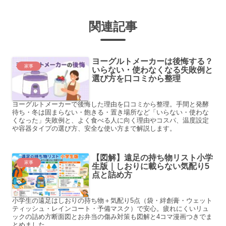
関連記事
ヨーグルトメーカーは後悔する？
家事
いらない・使わなくなる失敗例と
選び方を口コミから整理
ヨーグルトメーカーで後悔した理由を口コミから整理。手間と発酵
待ち・冬は固まらない・飽きる・置き場所など「いらない・使わな
くなった」失敗例と、よく食べる人に向く理由やコスパ、温度設定
や容器タイプの選び方、安全な使い方まで解説します。
【図解】遠足の持ち物リスト小学
家事
生版｜しおりに載らない気配り5
点と詰め方
小学生の遠足はしおりの持ち物＋気配り5点（袋・絆創膏・ウェット
ティッシュ・レインコート・予備マスク）で安心。疲れにくいリュ
ックの詰め方断面図とお弁当の傷み対策も図解と4コマ漫画つきでま
とめました。