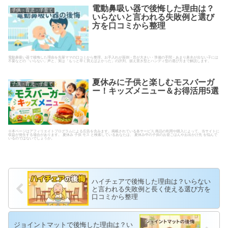
電動鼻吸い器で後悔した理由は？
子供・育児・子育て
いらないと言われる失敗例と選び
方を口コミから整理
電動鼻吸い器で後悔した理由を先輩ママの口コミから整理。お手入れが面倒・音が大きい・準備の手間・あまり鼻水が出ない子には
不要などの「いらない」声と、実は「もっと早く買えばよかった」の評判、据え置き型とハンディ型の選び方まで解説します。
夏休みに子供と楽しむモスバーガ
子供・育児・子育て
ー！キッズメニュー＆お得活用5選
※本ページはアフィリエイトプログラムによる広告を含みます。掲載されている各サービス 商品の利用や購入によって、当サイトに
収益が発生する場合があります。 夏休み 子供 モス と検索しているあなたは、 夏休み中の子供のお昼ごはんやお出かけ先 を悩んで
いるのではないでしょうか。
ハイチェアで後悔した理由は？いらない
と言われる失敗例と長く使える選び方を
口コミから整理
ジョイントマットで後悔した理由は？い