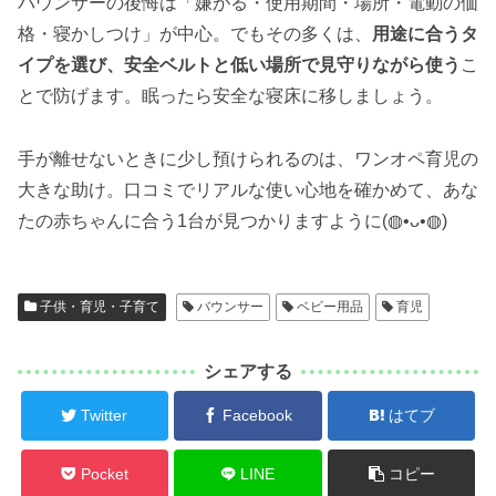
バウンサーの後悔は「嫌がる・使用期間・場所・電動の価
格・寝かしつけ」が中心。でもその多くは、
用途に合うタ
イプを選び、安全ベルトと低い場所で見守りながら使う
こ
とで防げます。眠ったら安全な寝床に移しましょう。
手が離せないときに少し預けられるのは、ワンオペ育児の
大きな助け。口コミでリアルな使い心地を確かめて、あな
たの赤ちゃんに合う1台が見つかりますように(◍•ᴗ•◍)
子供・育児・子育て
バウンサー
ベビー用品
育児
シェアする
Twitter
Facebook
はてブ
Pocket
LINE
コピー