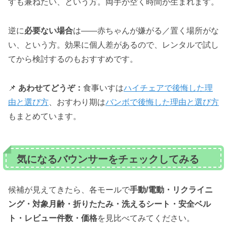
すも兼ねたい、という方。両手が空く時間が生まれます。
逆に
必要ない場合
は——赤ちゃんが嫌がる／置く場所がな
い、という方。効果に個人差があるので、レンタルで試し
てから検討するのもおすすめです。
📌
あわせてどうぞ：
食事いすは
ハイチェアで後悔した理
由と選び方
、おすわり期は
バンボで後悔した理由と選び方
もまとめています。
気になるバウンサーをチェックしてみる
候補が見えてきたら、各モールで
手動/電動・リクライニ
ング・対象月齢・折りたたみ・洗えるシート・安全ベル
ト・レビュー件数・価格
を見比べてみてください。