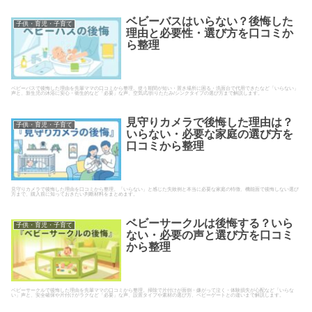
ベビーバスはいらない？後悔した
子供・育児・子育て
理由と必要性・選び方を口コミか
ら整理
ベビーバスで後悔した理由を先輩ママの口コミから整理。使う期間が短い・置き場所に困る・洗面台で代用できたなど「いらない」
声と、新生児の沐浴に安心・衛生的など「必要」な声、空気式/折りたたみ/シンクタイプの選び方まで解説します。
見守りカメラで後悔した理由は？
子供・育児・子育て
いらない・必要な家庭の選び方を
口コミから整理
見守りカメラで後悔した理由を口コミから整理。「いらない」と感じた失敗例と本当に必要な家庭の特徴、機能面で後悔しない選び
方まで、購入前に知っておきたい判断材料をまとめます。
ベビーサークルは後悔する？いら
子供・育児・子育て
ない・必要の声と選び方を口コミ
から整理
ベビーサークルで後悔した理由を先輩ママの口コミから整理。掃除で片付けが面倒・嫌がって泣く・体験損失が心配など「いらな
い」声と、安全確保や片付けがラクなど「必要」な声、設置タイプや素材の選び方、ベビーゲートとの違いまで解説します。