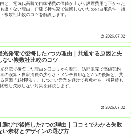
理由と、電気代高騰で自家消費の価値が上がり設置費用も下がった
でも遅くない理由、戸建て持ち家で後悔しないための自宅条件・補
金・複数社比較のコツを解説します。
2026.07.02
陽光発電で後悔した7つの理由｜共通する原因と失
しない複数社比較のコツ
陽光発電で後悔した理由を口コミから整理。訪問販売で高値契約・
量の誤算・自家消費の少なさ・メンテ費用など7つの後悔と、共
る原因「1社即決」、しつこい営業を避けて複数社を一括見積も
で比較し失敗しない対策を解説します。
2026.07.02
札選びで後悔した7つの理由｜口コミでわかる失敗
ない素材とデザインの選び方