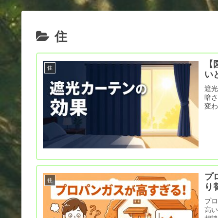
住
【
住
い
遮光
暗
変
プ
住
り
プ
高