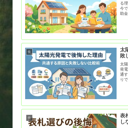
る
今
助
太
住
敗
太
発電
通す
り
表
住
し