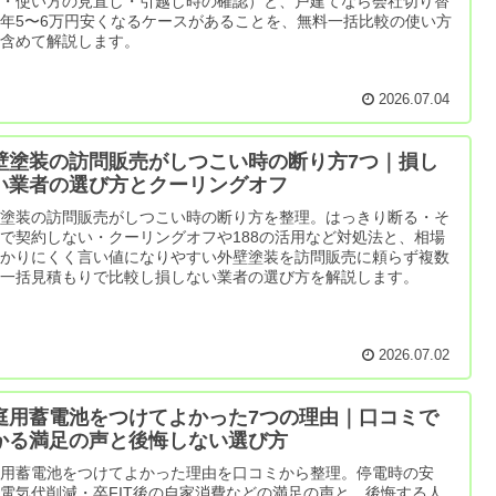
談・使い方の見直し・引越し時の確認）と、戸建てなら会社切り替
年5〜6万円安くなるケースがあることを、無料一括比較の使い方
で含めて解説します。
2026.07.04
壁塗装の訪問販売がしつこい時の断り方7つ｜損し
い業者の選び方とクーリングオフ
壁塗装の訪問販売がしつこい時の断り方を整理。はっきり断る・そ
で契約しない・クーリングオフや188の活用など対処法と、相場
分かりにくく言い値になりやすい外壁塗装を訪問販売に頼らず複数
の一括見積もりで比較し損しない業者の選び方を解説します。
2026.07.02
庭用蓄電池をつけてよかった7つの理由｜口コミで
かる満足の声と後悔しない選び方
庭用蓄電池をつけてよかった理由を口コミから整理。停電時の安
電気代削減・卒FIT後の自家消費などの満足の声と、後悔する人