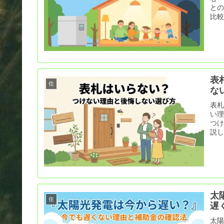
と
比
表
住
な
表
い
つ
説
太
住
遅
太