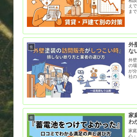
相
えで
ま
外
住
な
外
の場
が
社
家
住
わ
家
心・