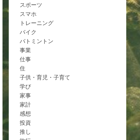
スポーツ
スマホ
トレーニング
バイク
バトミントン
事業
仕事
住
子供・育児・子育て
学び
家事
家計
感想
投資
推し