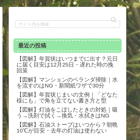
最近の投稿
【図解】年賀状はいつまでに出す？元日
に届く目安は12月25日・遅れた時の挽
回策
【図解】マンションのベランダ掃除｜水
を流すのはNG・新聞紙ワザで30分
【図解】年賀状じまいの文例｜「どなた
様にも」で角を立てない書き方と型
【図解】灯油をこぼしたときの対処｜吸
う→洗剤で拭く→換気・水拭きはNG
【図解】石油ストーブはいつから？朝晩
10℃が目安・去年の灯油は使わない