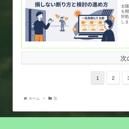
太
を開
対
し
次
1
2
ホーム
住