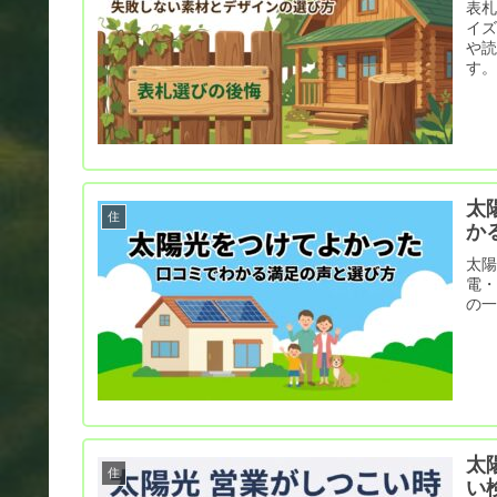
表
イ
や
す
太
住
か
太
電
の
太
住
い