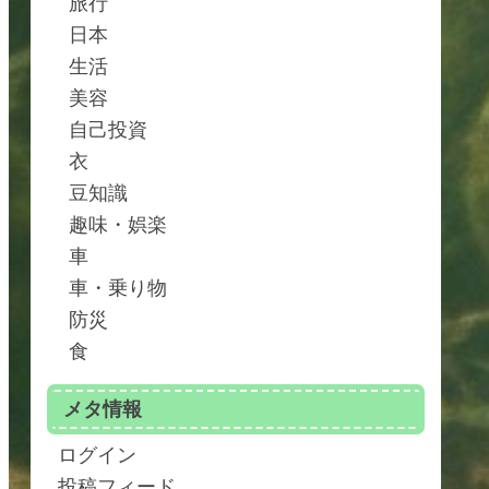
旅行
日本
生活
美容
自己投資
衣
豆知識
趣味・娯楽
車
車・乗り物
防災
食
メタ情報
ログイン
投稿フィード