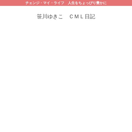
チェンジ・マイ・ライフ 人生をちょっぴり豊かに
笹川ゆきこ ＣＭＬ日記