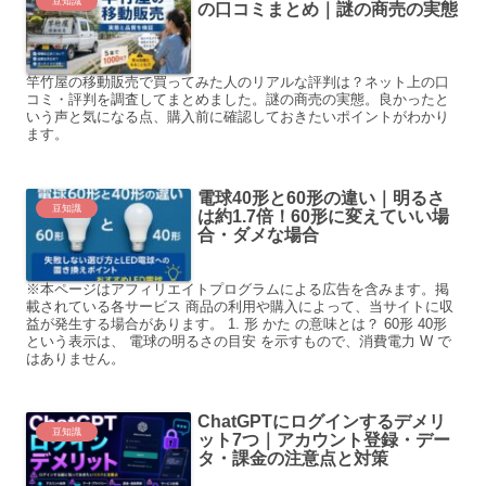
豆知識
の口コミまとめ｜謎の商売の実態
竿竹屋の移動販売で買ってみた人のリアルな評判は？ネット上の口
コミ・評判を調査してまとめました。謎の商売の実態。良かったと
いう声と気になる点、購入前に確認しておきたいポイントがわかり
ます。
電球40形と60形の違い｜明るさ
豆知識
は約1.7倍！60形に変えていい場
合・ダメな場合
※本ページはアフィリエイトプログラムによる広告を含みます。掲
載されている各サービス 商品の利用や購入によって、当サイトに収
益が発生する場合があります。 1. 形 かた の意味とは？ 60形 40形
という表示は、 電球の明るさの目安 を示すもので、消費電力 W で
はありません。
ChatGPTにログインするデメリ
豆知識
ット7つ｜アカウント登録・デー
タ・課金の注意点と対策