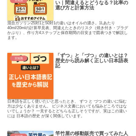
豆知識
い｜間違えるとどうなる？比率の
選び方と計算方法
混合ガソリン25対1と50対1の違いはオイルの濃さ。1Lあたり
40ml/20mlの計算早見表、間違えたときのリスク（焼き付き・プラグ
かぶり）、作り方4ステップと保存期間の目安まで図表つきで解説し
ます。
「ずつ」と「づつ」の違いとは？
豆知識
歴史から読み解く正しい日本語表
記
日本語を正しく使いたいと思ったとき、 ずつ と づつ の違いに悩む
方は少なくありません。 ビジネス文書においても悩みどころではな
いでしょうか？ 一見するとどちらも正しそうですが、実はこの違い
には 日本語の歴史 が深く関係しています。
竿竹屋の移動販売で買ってみた人