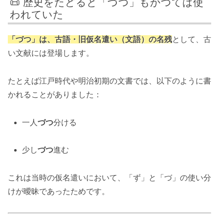
📜 歴史をたどると「づつ」もかつては使
われていた
「づつ」は、
古語・旧仮名遣い（文語）
の名残
として、古
い文献には登場します。
たとえば江戸時代や明治初期の文書では、以下のように書
かれることがありました：
一人
づつ
分ける
少し
づつ
進む
これは当時の仮名遣いにおいて、「ず」と「づ」の使い分
けが曖昧であったためです。