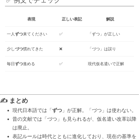
✅ 例文でチェック
表現
正しい表記
解説
一人
ずつ
来てください
✅
「ずつ」が正しい
少し
づつ
慣れてきた
❌
「づつ」は誤り
毎日
ずつ
進める
✅
現代仮名遣いで正解
✍ まとめ
現代日本語では「
ずつ
」が正解。「づつ」は使わない。
昔の文献では「づつ」も見られるが、仮名遣い改革以降
は廃止。
表記ルールは時代とともに進化しており、現在の基準を