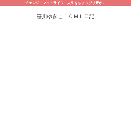
チェンジ・マイ・ライフ 人生をちょっぴり豊かに
笹川ゆきこ ＣＭＬ日記