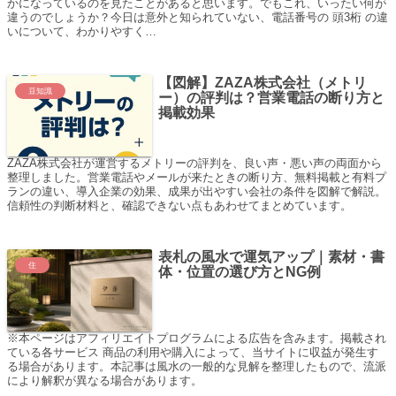
かになっているのを見たことがあると思います。でもこれ、いったい何が
違うのでしょうか？今日は意外と知られていない、電話番号の 頭3桁 の違
いについて、わかりやすく…
【図解】ZAZA株式会社（メトリ
豆知識
ー）の評判は？営業電話の断り方と
掲載効果
ZAZA株式会社が運営するメトリーの評判を、良い声・悪い声の両面から
整理しました。営業電話やメールが来たときの断り方、無料掲載と有料プ
ランの違い、導入企業の効果、成果が出やすい会社の条件を図解で解説。
信頼性の判断材料と、確認できない点もあわせてまとめています。
表札の風水で運気アップ｜素材・書
住
体・位置の選び方とNG例
※本ページはアフィリエイトプログラムによる広告を含みます。掲載され
ている各サービス 商品の利用や購入によって、当サイトに収益が発生す
る場合があります。本記事は風水の一般的な見解を整理したもので、流派
により解釈が異なる場合があります。