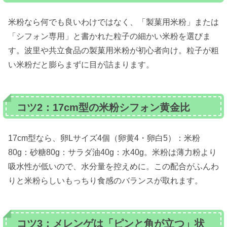
米粉なら何でも良いわけではなく、「製菓用米粉」または
「シフォン専用」と書かれた粒子の細かい米粉を選びま
す。波里や共立食品の製菓用米粉が初心者向け。粒子が粗
い米粉だと膨らまずに目が詰まります。
コツ2：17cm型の米粉シフォン黄金比
17cm型なら、卵Lサイズ4個（卵黄4・卵白5）：米粉
80g：砂糖80g：サラダ油40g：水40g。米粉は薄力粉より
吸水性が低いので、水分量を控えめに。この配合がふんわ
りと米粉らしいもっちり食感のバランスが取れます。
コツ3：メレンゲは「ピンと角が立つ」状