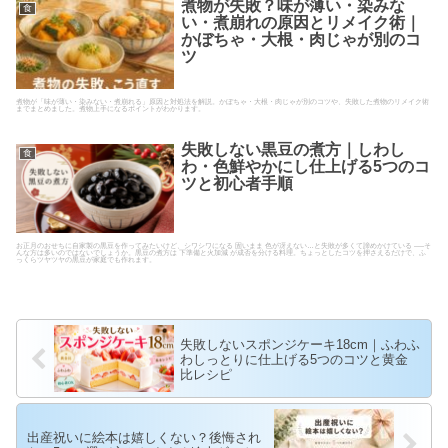
煮物が失敗？味が薄い・染みな
食
い・煮崩れの原因とリメイク術｜
かぼちゃ・大根・肉じゃが別のコ
ツ
煮物が「味が薄い・染みない・煮崩れる」原因と対処法を解説。かぼちゃ・大根・肉じゃが別のコツや、失敗した煮物のリメイク術
までまとめました。煮物上手になるポイントがわかります。
失敗しない黒豆の煮方｜しわし
食
わ・色鮮やかにし仕上げる5つのコ
ツと初心者手順
お正月のおせちに自家製の黒豆を作ってみたいけど、シワシワになる 固いまま 色が冴えない…と失敗が多くて諦めかけている ──そ
んな方は多いのではないでしょうか。黒豆の煮方は 下準備と火加減 が成否を分ける料理。ちょっとしたコツを押さえるだけで、ふ
っくらツヤツヤの黒豆が家庭でも作れます。
失敗しないスポンジケーキ18cm｜ふわふ
わしっとりに仕上げる5つのコツと黄金
比レシピ
出産祝いに絵本は嬉しくない？後悔され