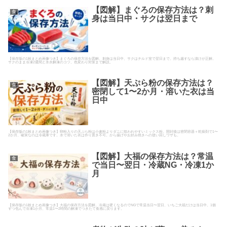
【図解】まぐろの保存方法は？刺
食
身は当日中・サクは翌日まで
【保存版の1枚まとめ画像つき】まぐろの保存方法を図解。刺身は当日中、サクはチルド室で翌日まで。持ち越すなら漬けが正解。
サクのまま冷凍2週間と氷水解凍のコツ、色変わり対策まで解説。
【図解】天ぷら粉の保存方法は？
食
密閉して1〜2か月・溶いた衣は当
日中
【保存版の1枚まとめ画像つき】卵粉入りの天ぷら粉は小麦粉よりダニに狙われやすいミックス粉。開封後は密閉容器＋乾燥剤で1〜
2か月、確実なのは冷蔵庫です。水で溶いた衣は作り置き不可。から揚げやお好み焼きへの使い回しワザも。
【図解】大福の保存方法は？常温
食
で当日〜翌日・冷蔵NG・冷凍1か
月
【保存版の1枚まとめ画像つき】大福の保存方法を図解。冷蔵は硬くなるのでNGで常温当日〜翌日、いちご大福だけは当日中。1個
ずつ包んで冷凍1か月、常温1〜2時間の解凍でつきたて食感に戻ります。