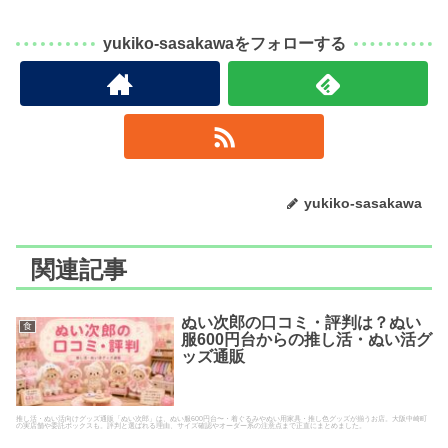
yukiko-sasakawaをフォローする
yukiko-sasakawa
関連記事
ぬい次郎の口コミ・評判は？ぬい
食
服600円台からの推し活・ぬい活グ
ッズ通販
推し活・ぬい活向けグッズ通販「ぬい次郎」は、ぬい服600円台〜・着ぐるみやぬい用家具・推し色グッズが揃うお店。大阪中崎町
の実店舗や委託ボックスも。評判と選ばれる理由、サイズ確認やオーダー系の注意点まで正直にまとめました。