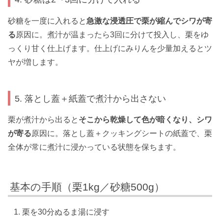
砂糖を一度に入れると
急激な浸透圧で栗が縮んでシワが寄
る
原因に。煮汁が温まったら3回に分けて投入し、栗をゆ
っくり甘く仕上げます。仕上げにみりんを少量加えるとツ
ヤが増します。
5. 落とし蓋＋紙蓋で煮汁から出さない
栗が煮汁から出ると
そこから乾燥して色が暗くなり、シワ
が寄る
原因に。落とし蓋＋クッキングシートの紙蓋で、栗
全体が常に煮汁に浸かっている状態を保ちます。
基本の手順（栗1kg／砂糖500g）
栗を30分ぬるま湯に浸す