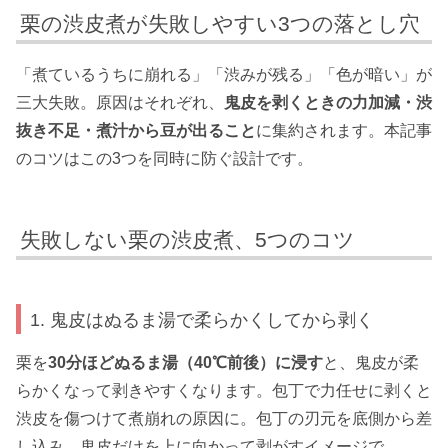
栗の渋皮煮が失敗しやすい3つの落とし穴
「煮ているうちに崩れる」「渋みが残る」「色が暗い」が
三大失敗。原因はそれぞれ、
鬼皮を剥くときの力加減・渋
抜き不足・煮汁から豆が出ること
に集約されます。本記事
のコツはこの3つを同時に防ぐ設計です。
失敗しない栗の渋皮煮、5つのコツ
1. 鬼皮はぬるま湯で柔らかくしてから剥く
栗を
30分ほどぬるま湯（40℃前後）に浸す
と、鬼皮が柔
らかくなって剥きやすくなります。包丁で力任せに剥くと
渋皮を傷つけて煮崩れの原因に。包丁の刃元を底側から差
し込み、鬼皮だけを上に向かって剥がすイメージで。