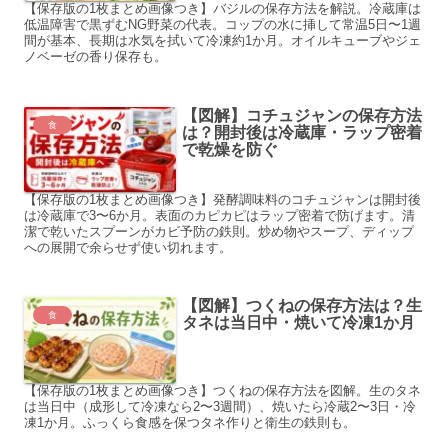
【保存版の1枚まとめ画像つき】バジルの保存方法を解説。冷蔵庫は
低温障害で黒ずむNG野菜の代表。コップの水に挿して常温5日〜1週
間が基本、長期は水気を拭いて冷凍約1か月。オイルキューブやジェ
ノベーゼの香り保存も。
【図解】コチュジャンの保存方法
食
は？開封後は冷蔵庫・ラップ密着
で乾燥を防ぐ
【保存版の1枚まとめ画像つき】発酵調味料のコチュジャンは開封後
は冷蔵庫で3〜6か月。表面のカピカピはラップ密着で防げます。清
潔で乾いたスプーンがカビ予防の鉄則。炒め物やスープ、ディップ
への展開で余らせず使い切れます。
【図解】つくねの保存方法は？生
食
タネは当日中・焼いて冷凍1か月
【保存版の1枚まとめ画像つき】つくねの保存方法を図解。生のタネ
は当日中（成形して冷凍なら2〜3週間）、焼いたら冷蔵2〜3日・冷
凍1か月。ふっくら食感を保つタネ作りと衛生の鉄則も。