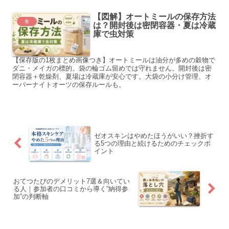
【図解】オートミールの保存方法
食
は？開封後は密閉容器・夏は冷蔵
庫で虫対策
【保存版の1枚まとめ画像つき】オートミールは油分が多めの穀物で
ダニ・メイガの標的。袋の輪ゴム留めでは守れません。開封後は密
閉容器＋乾燥剤、夏場は冷蔵庫が安心です。大袋の小分け管理、オ
ーバーナイトオーツの保存ルールも。
ゼオスキンはやめたほうがいい？挫折す
る5つの理由と続けるためのチェックポ
イント
おてつたびのデメリット7選＆向いてい
る人｜参加者の口コミから導く”納得参
加”の判断軸