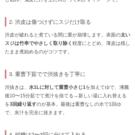
2. 渋皮は傷つけずにスジだけ取る
渋皮が破れると煮ている間に栗が崩壊します。表面の
太い
スジは竹串でやさしく取り除く
程度にとどめ、薄皮は残し
たまま煮始めるのがコツです。
3. 重曹下茹でで渋抜きを丁寧に
渋抜きは、
水1Lに対して重曹小さじ1
を加えてゆで、沸騰
後10〜15分茹でて煮汁を捨てる→新しい湯に入れ替える
を
3回繰り返す
のが基本。最後は重曹なしの水で1回ゆ
で、灰汁を完全に抜きます。
4. 砂糖は2〜3回に分けて入れる