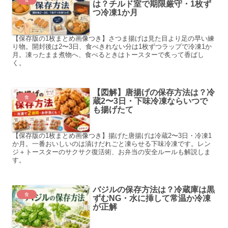
食
は？チルド室で期限厳守・1枚ず
つ冷凍1か月
【保存版の1枚まとめ画像つき】さつま揚げは見た目より足の早い練
り物。開封後は2〜3日、食べきれない分は1枚ずつラップで冷凍1か
月。凍ったまま煮物へ、食べるときはトースターで炙って香ばし
く。
【図解】唐揚げの保存方法は？冷
食
蔵2〜3日・下味冷凍ならいつで
も揚げたて
【保存版の1枚まとめ画像つき】揚げた唐揚げは冷蔵2〜3日・冷凍1
か月。一番おいしいのは漬けだれごと凍らせる下味冷凍です。レン
ジ＋トースターのサクサク復活術、お弁当の安全ルールも解説しま
す。
バジルの保存方法は？冷蔵庫は黒
食
ずむNG・水に挿して常温か冷凍
が正解