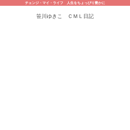
チェンジ・マイ・ライフ 人生をちょっぴり豊かに
笹川ゆきこ ＣＭＬ日記