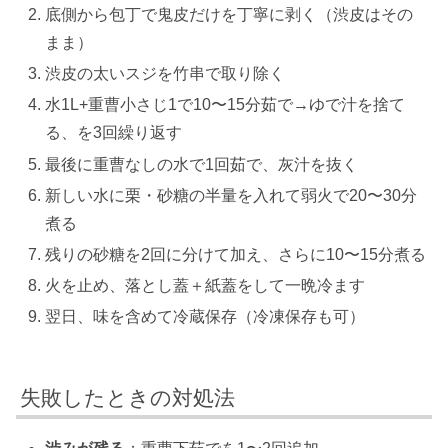
底側から包丁で鬼皮だけを丁寧に剥く（渋皮はその
まま）
渋皮の太いスジを竹串で取り除く
水1L+重曹小さじ1で10〜15分茹で→ゆで汁を捨て
る、を3回繰り返す
最後に重曹なしの水で1回茹で、灰汁を抜く
新しい水に栗・砂糖の半量を入れて弱火で20〜30分
煮る
残りの砂糖を2回に分けて加え、さらに10〜15分煮る
火を止め、落とし蓋＋紙蓋をして一晩冷ます
翌日、味を含めて冷蔵保存（冷凍保存も可）
失敗したときの対処法