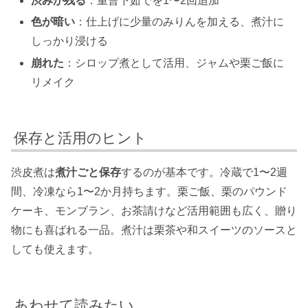
渋みが残る
：重曹下茹でを1〜2回追加
色が暗い
：仕上げに少量のみりんを加える、煮汁に
しっかり浸ける
崩れた
：シロップ煮として活用、ジャムや栗ご飯に
リメイク
保存と活用のヒント
渋皮煮は
煮汁ごと保存
するのが基本です。冷蔵で1〜2週
間、冷凍なら1〜2か月持ちます。栗ご飯、栗のパウンド
ケーキ、モンブラン、お茶請けなど活用範囲も広く、贈り
物にも喜ばれる一品。煮汁は栗茶や和スイーツのソースと
しても使えます。
あわせて読みたい