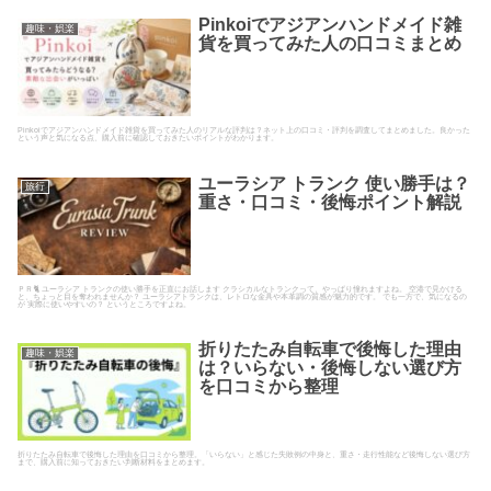
Pinkoiでアジアンハンドメイド雑
趣味・娯楽
貨を買ってみた人の口コミまとめ
Pinkoiでアジアンハンドメイド雑貨を買ってみた人のリアルな評判は？ネット上の口コミ・評判を調査してまとめました。良かった
という声と気になる点、購入前に確認しておきたいポイントがわかります。
ユーラシア トランク 使い勝手は？
旅行
重さ・口コミ・後悔ポイント解説
ＰＲ🐈 ユーラシア トランクの使い勝手を正直にお話します クラシカルなトランクって、やっぱり憧れますよね。 空港で見かける
と、ちょっと目を奪われませんか？ ユーラシアトランクは、レトロな金具や本革調の質感が魅力的です。 でも一方で、気になるの
が 実際に使いやすいの？ というところですよね。
折りたたみ自転車で後悔した理由
趣味・娯楽
は？いらない・後悔しない選び方
を口コミから整理
折りたたみ自転車で後悔した理由を口コミから整理。「いらない」と感じた失敗例の中身と、重さ・走行性能など後悔しない選び方
まで、購入前に知っておきたい判断材料をまとめます。