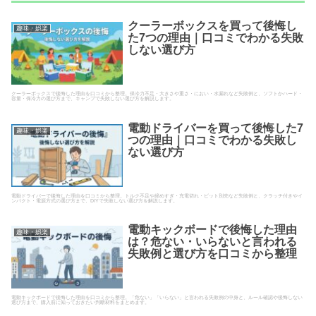
クーラーボックスを買って後悔し
趣味・娯楽
た7つの理由｜口コミでわかる失敗
しない選び方
クーラーボックスで後悔した理由を口コミから整理。保冷力不足・大きさや重さ・におい・水漏れなど失敗例と、ソフトかハード・
容量・保冷力の選び方まで、キャンプで失敗しない選び方を解説します。
電動ドライバーを買って後悔した7
趣味・娯楽
つの理由｜口コミでわかる失敗し
ない選び方
電動ドライバーで後悔した理由を口コミから整理。トルク不足や締めすぎ・充電切れ・ビット別売など失敗例と、クラッチ付きやイ
ンパクト・電源方式の選び方まで、DIYで失敗しない選び方を解説します。
電動キックボードで後悔した理由
趣味・娯楽
は？危ない・いらないと言われる
失敗例と選び方を口コミから整理
電動キックボードで後悔した理由を口コミから整理。「危ない」「いらない」と言われる失敗例の中身と、ルール確認や後悔しない
選び方まで、購入前に知っておきたい判断材料をまとめます。